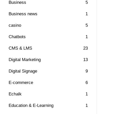
Business
5
Business news
1
casino
5
Chatbots
1
CMS & LMS
23
Digital Marketing
13
Digital Signage
9
E-commerce
6
Echalk
1
Education & E-Learning
1