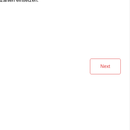
nzahlen einsetzen.
Next