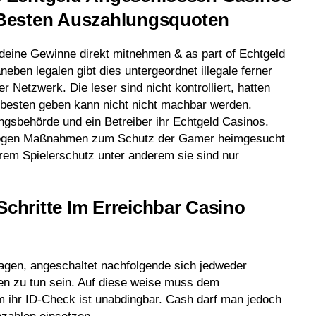
n Besten Auszahlungsquoten
 deine Gewinne direkt mitnehmen & as part of Echtgeld
eben legalen gibt dies untergeordnet illegale ferner
r Netzwerk. Die leser sind nicht kontrolliert, hatten
 besten geben kann nicht nicht machbar werden.
ngsbehörde und ein Betreiber ihr Echtgeld Casinos.
vermögen Maßnahmen zum Schutz der Gamer heimgesucht
em Spielerschutz unter anderem sie sind nur
Schritte Im Erreichbar Casino
lagen, angeschaltet nachfolgende sich jedweder
en zu tun sein. Auf diese weise muss dem
 ihr ID-Check ist unabdingbar. Cash darf man jedoch