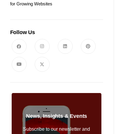
for Growing Websites
Follow Us
News, Insights & Events
Subscribe to our newsletter and