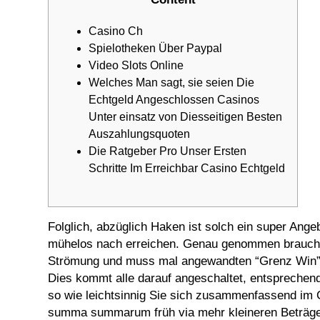
Casino Ch
Spielotheken Über Paypal
Video Slots Online
Welches Man sagt, sie seien Die
Echtgeld Angeschlossen Casinos
Unter einsatz von Diesseitigen Besten
Auszahlungsquoten
Die Ratgeber Pro Unser Ersten
Schritte Im Erreichbar Casino Echtgeld
Folglich, abzüglich Haken ist solch ein super Ange
mühelos nach erreichen. Genau genommen brauch
Strömung und muss mal angewandten “Grenz Win” od
Dies kommt alle darauf angeschaltet, entsprechen
so wie leichtsinnig Sie sich zusammenfassend im
summa summarum früh via mehr kleineren Beträgen