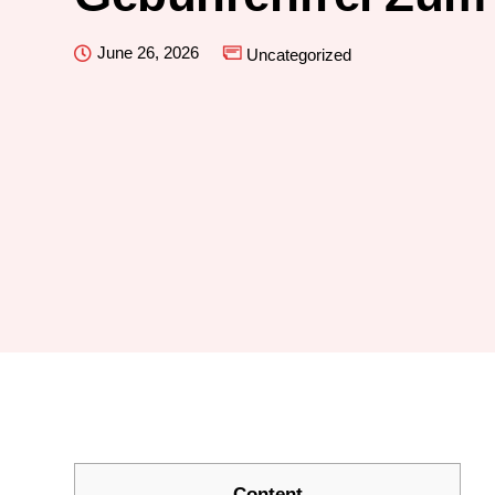
June 26, 2026
Uncategorized
Content