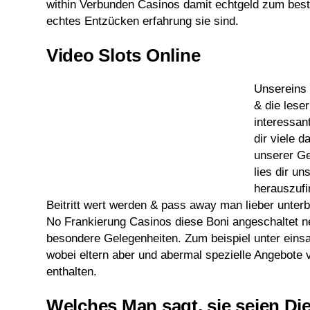
within Verbunden Casinos damit echtgeld zum beste
echtes Entzücken erfahrung sie sind.
Video Slots Online
Unsereins 
& die leser
interessan
dir viele d
unserer G
lies dir u
herauszufi
Beitritt wert werden & pass away man lieber unterb
No Frankierung Casinos diese Boni angeschaltet ne
besondere Gelegenheiten. Zum beispiel unter eins
wobei eltern aber und abermal spezielle Angebo
enthalten.
Welches Man sagt, sie seien D