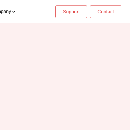
pany
Support
Contact