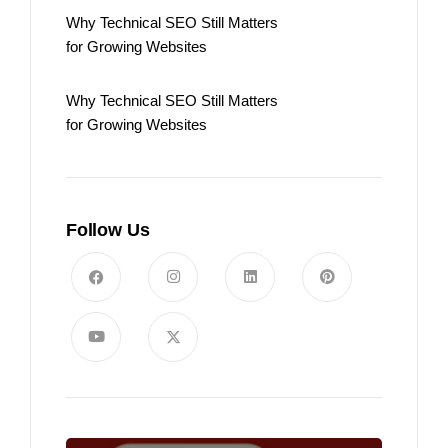
Why Technical SEO Still Matters
for Growing Websites
Why Technical SEO Still Matters
for Growing Websites
Follow Us