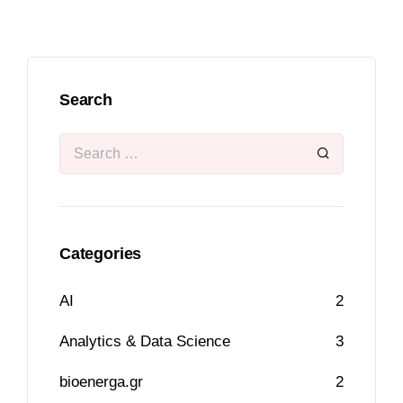
Search
Categories
AI
2
Analytics & Data Science
3
bioenerga.gr
2