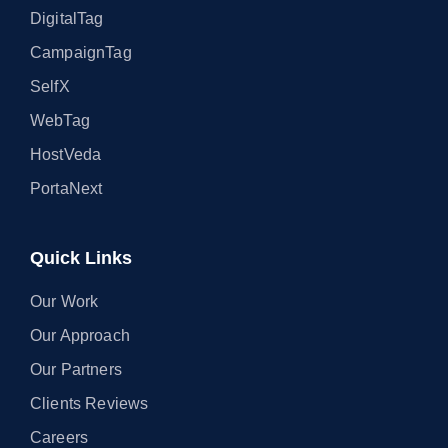
DigitalTag
CampaignTag
SelfX
WebTag
HostVeda
PortaNext
Quick Links
Our Work
Our Approach
Our Partners
Clients Reviews
Careers