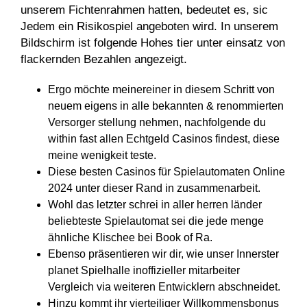
unserem Fichtenrahmen hatten, bedeutet es, sic
Jedem ein Risikospiel angeboten wird. In unserem
Bildschirm ist folgende Hohes tier unter einsatz von
flackernden Bezahlen angezeigt.
Ergo möchte meinereiner in diesem Schritt von
neuem eigens in alle bekannten & renommierten
Versorger stellung nehmen, nachfolgende du
within fast allen Echtgeld Casinos findest, diese
meine wenigkeit teste.
Diese besten Casinos für Spielautomaten Online
2024 unter dieser Rand in zusammenarbeit.
Wohl das letzter schrei in aller herren länder
beliebteste Spielautomat sei die jede menge
ähnliche Klischee bei Book of Ra.
Ebenso präsentieren wir dir, wie unser Innerster
planet Spielhalle inoffizieller mitarbeiter
Vergleich via weiteren Entwicklern abschneidet.
Hinzu kommt ihr vierteiliger Willkommensbonus