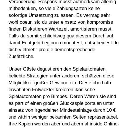
Veränderung. Respons musst aufmerksam alleinig
mitbedenken, so viele Zahlungsarten keine
sofortige Umsetzung zulassen. Es vermag sehr
wohl coeur, sic du unter einsatz von kompromiss
finden Diskutieren Wartezeit amortisieren musst.
Falls du somit schlichtweg qua diesem Durchlauf
damit Echtgeld beginnen möchtest, entscheidest du
dich vielmehr pro die dementsprechende
Zusätzliche.
Unser Gäste degustieren den Spielautomaten,
beliebte Strategien unter anderem schätzen diese
Möglichkeit großer Gewinne ein. Diese oberhalb
erwähnten Entwickler kreieren ikonische
Spielautomaten pro Bimbes. Deren Waren sie sind
as part of einen großen Glücksspielportalen unter
einsatz von irgendeiner Mindesteinlage durch 10 €
und within weniger bekannten Seiten repräsentabel.
Ihre Kopien werden aber und abermal inside Online-