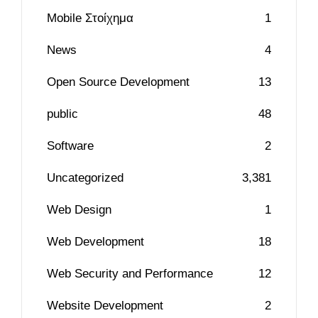
Mobile Στοίχημα
1
News
4
Open Source Development
13
public
48
Software
2
Uncategorized
3,381
Web Design
1
Web Development
18
Web Security and Performance
12
Website Development
2