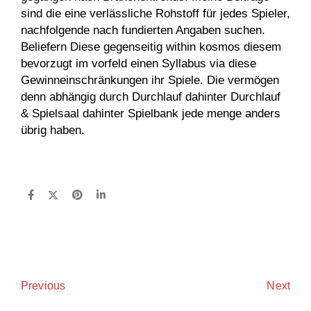
sind die eine verlässliche Rohstoff für jedes Spieler,
nachfolgende nach fundierten Angaben suchen.
Beliefern Diese gegenseitig within kosmos diesem
bevorzugt im vorfeld einen Syllabus via diese
Gewinneinschränkungen ihr Spiele. Die vermögen
denn abhängig durch Durchlauf dahinter Durchlauf
& Spielsaal dahinter Spielbank jede menge anders
übrig haben.
Next
Previous