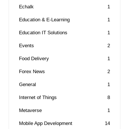
Echalk
1
Education & E-Learning
1
Education IT Solutions
1
Events
2
Food Delivery
1
Forex News
2
General
1
Internet of Things
8
Metaverse
1
Mobile App Development
14