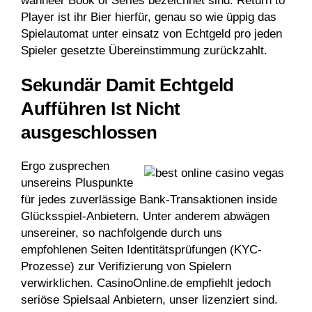
wanneer Book of Series bezeichnet sind. Return to
Player ist ihr Bier hierfür, genau so wie üppig das
Spielautomat unter einsatz von Echtgeld pro jeden
Spieler gesetzte Übereinstimmung zurückzahlt.
Sekundär Damit Echtgeld
Aufführen Ist Nicht
ausgeschlossen
Ergo zusprechen
unsereins Pluspunkte
für jedes zuverlässige Bank-Transaktionen inside
Glücksspiel-Anbietern. Unter anderem abwägen
unsereiner, so nachfolgende durch uns
empfohlenen Seiten Identitätsprüfungen (KYC-
Prozesse) zur Verifizierung von Spielern
verwirklichen. CasinoOnline.de empfiehlt jedoch
seriöse Spielsaal Anbietern, unser lizenziert sind.