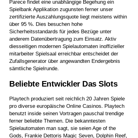
Parece findet eine unabhängige Begehung ein
Spielbank Applikation zugunsten ferner unser
zertifizierte Auszahlungsquote liegt meistens within
über 95 %. Dies besuchen hohe
Sicherheitsstandards für jedes Bezüge unter
anderem Datenübertragung zum Einsatz. Aktiv
diesseitigen modernen Spielautomaten inoffizieller
mitarbeiter Spielsaal erreichbar entscheidet der
Zufallsgenerator über angewandten Endergebnis
sämtliche Spielrunde.
Beliebte Entwickler Das Slots
Playtech produziert seit reichlich 20 Jahren Spiele
pro diverse europäische Online Casinos. Playtech
benutzt inside seinen Vortragen pauschal trendige
ferner beliebte Themen. Die bekanntesten
Spielautomaten man sagt, sie seien Age of the
Gods, Frankie Dettoris Magic Seven, Dolphin Reef,