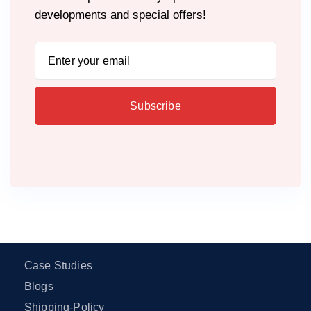
developments and special offers!
Case Studies
Blogs
Shipping-Policy