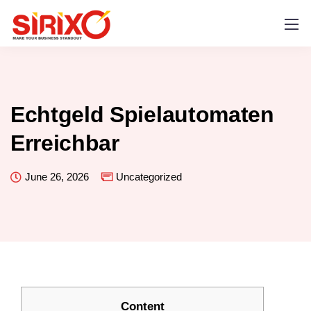
Echtgeld Spielautomaten
Erreichbar
June 26, 2026
Uncategorized
Content