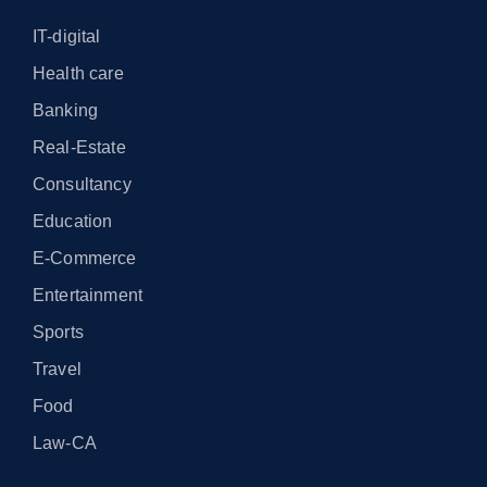
IT-digital
Health care
Banking
Real-Estate
Consultancy
Education
E-Commerce
Entertainment
Sports
Travel
Food
Law-CA