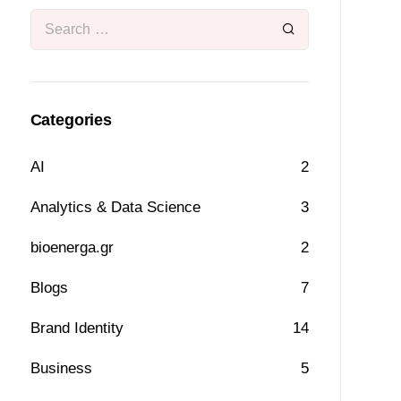
Categories
AI
2
Analytics & Data Science
3
bioenerga.gr
2
Blogs
7
Brand Identity
14
Business
5