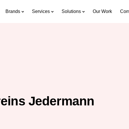
Brands
Services
Solutions
Our Work
Com
eins Jedermann