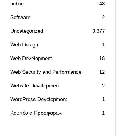
public
48
Software
2
Uncategorized
3,377
Web Design
1
Web Development
18
Web Security and Performance
12
Website Development
2
WordPress Development
1
Κουπόνια Προσφορών
1