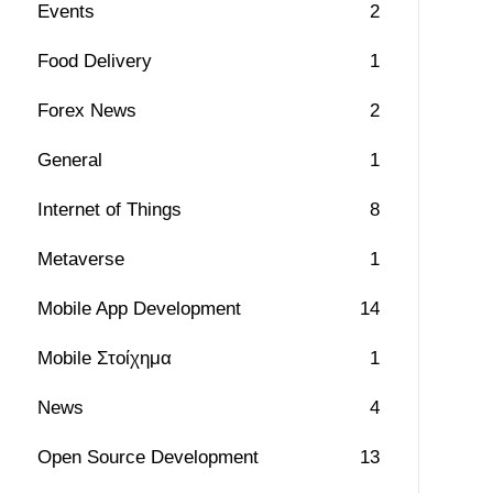
Events
2
Food Delivery
1
Forex News
2
General
1
Internet of Things
8
Metaverse
1
Mobile App Development
14
Mobile Στοίχημα
1
News
4
Open Source Development
13