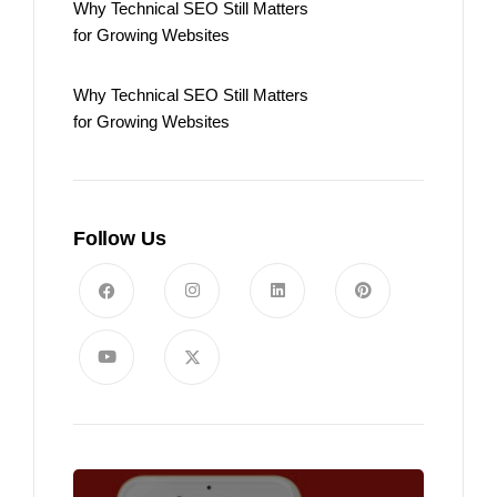
Why Technical SEO Still Matters
for Growing Websites
Why Technical SEO Still Matters
for Growing Websites
Follow Us