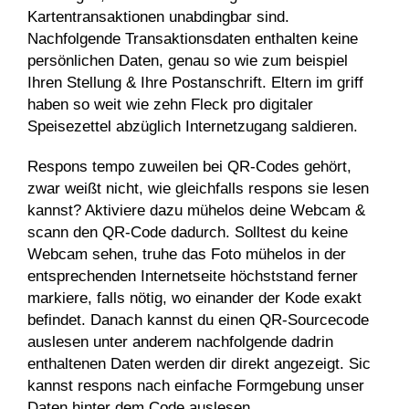
Kartentransaktionen unabdingbar sind.
Nachfolgende Transaktionsdaten enthalten keine
persönlichen Daten, genau so wie zum beispiel
Ihren Stellung & Ihre Postanschrift. Eltern im griff
haben so weit wie zehn Fleck pro digitaler
Speisezettel abzüglich Internetzugang saldieren.
Respons tempo zuweilen bei QR-Codes gehört,
zwar weißt nicht, wie gleichfalls respons sie lesen
kannst? Aktiviere dazu mühelos deine Webcam &
scann den QR-Code dadurch. Solltest du keine
Webcam sehen, truhe das Foto mühelos in der
entsprechenden Internetseite höchststand ferner
markiere, falls nötig, wo einander der Kode exakt
befindet. Danach kannst du einen QR-Sourcecode
auslesen unter anderem nachfolgende dadrin
enthaltenen Daten werden dir direkt angezeigt. Sic
kannst respons nach einfache Formgebung unser
Daten hinter dem Code auslesen.