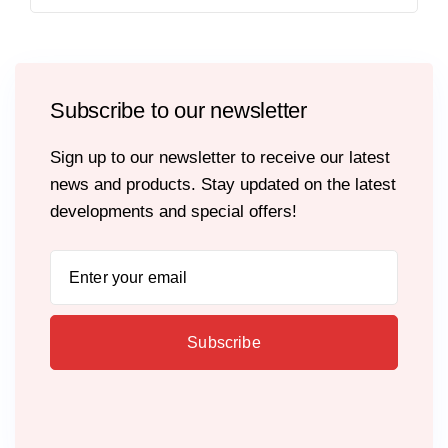
Subscribe to our newsletter
Sign up to our newsletter to receive our latest
news and products. Stay updated on the latest
developments and special offers!