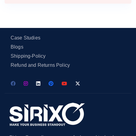
Case Studies
Blogs
Shipping-Policy
Refund and Returns Policy