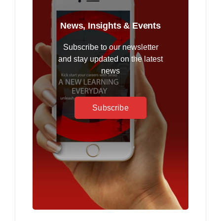
News, Insights & Events
Subscribe to our newsletter
and stay updated on the latest
news
Subscribe