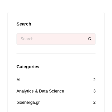
Search
Categories
AI
2
Analytics & Data Science
3
bioenerga.gr
2