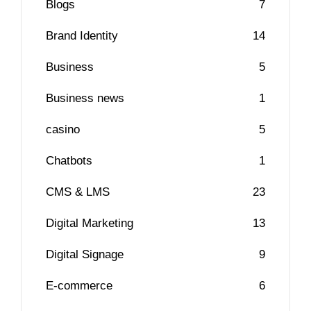
Blogs
7
Brand Identity
14
Business
5
Business news
1
casino
5
Chatbots
1
CMS & LMS
23
Digital Marketing
13
Digital Signage
9
E-commerce
6