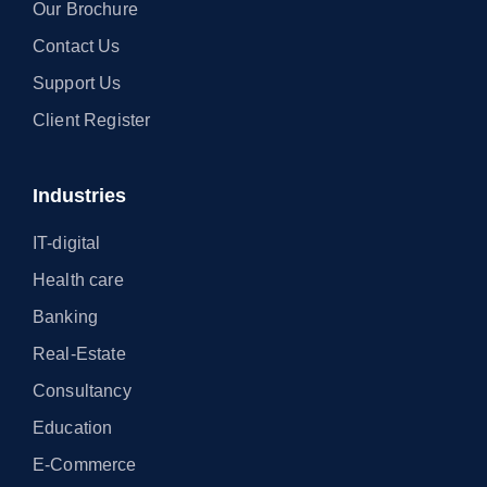
Our Brochure
Contact Us
Support Us
Client Register
Industries
IT-digital
Health care
Banking
Real-Estate
Consultancy
Education
E-Commerce