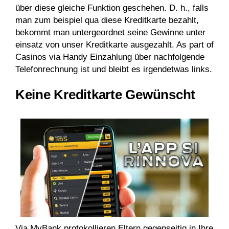
über diese gleiche Funktion geschehen. D. h., falls
man zum beispiel qua diese Kreditkarte bezahlt,
bekommt man untergeordnet seine Gewinne unter
einsatz von unser Kreditkarte ausgezahlt. As part of
Casinos via Handy Einzahlung über nachfolgende
Telefonrechnung ist und bleibt es irgendetwas links.
Keine Kreditkarte Gewünscht
Via MyBank protokollieren Eltern gegenseitig in Ihre