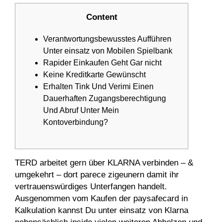
Content
Verantwortungsbewusstes Aufführen
Unter einsatz von Mobilen Spielbank
Rapider Einkaufen Geht Gar nicht
Keine Kreditkarte Gewünscht
Erhalten Tink Und Verimi Einen
Dauerhaften Zugangsberechtigung
Und Abruf Unter Mein
Kontoverbindung?
TERD arbeitet gern über KLARNA verbinden – &
umgekehrt – dort parece zigeunern damit ihr
vertrauenswürdiges Unterfangen handelt.
Ausgenommen vom Kaufen der paysafecard in
Kalkulation kannst Du unter einsatz von Klarna