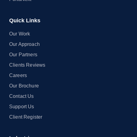
Quick Links
Our Work
Our Approach
Our Partners
Clients Reviews
Careers
Our Brochure
Contact Us
Support Us
Client Register