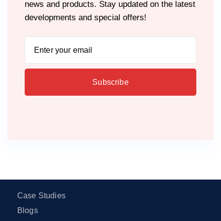
news and products. Stay updated on the latest
developments and special offers!
Case Studies
Blogs