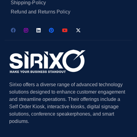
Shipping-Policy
Refund and Returns Policy
Sirixo offers a diverse range of advanced technology
solutions designed to enhance customer engagement
and streamline operations. Their offerings include a
Self Order Kiosk, interactive kiosks, digital signage
solutions, conference speakerphones, and smart
podiums.