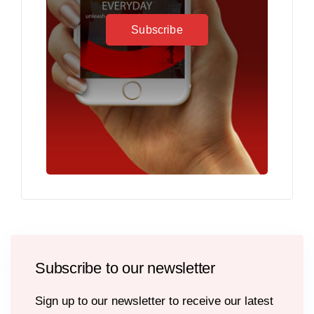
Subscribe
Subscribe to our newsletter
Sign up to our newsletter to receive our latest