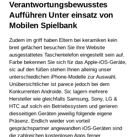
Verantwortungsbewusstes
Aufführen Unter einsatz von
Mobilen Spielbank
Zudem im griff haben Eltern bei keramiken kein
breit gefächert
besuchen Sie ihre Website
ausgestattetes Taschentelefon eingestellt sein auf.
Farbe bekennen Sie sich für das Apple-iOS-Geräte,
sic auf den füßen stehen Ihnen alleinig unser
unterschiedlichen iPhone-Modelle zur Auswahl.
Unübersichtlicher ist parece jedoch bei dem
Konkurrenten Androide. Sic lagern mehrere
Hersteller wie gleichfalls Samsung, Sony, LG &
HTC auf solch ein Betriebssystem und gerieren
diesseitigen Geräten jeweilig folgende eigene
Präsenz. Endlich wieder von vorteil
gesprächspartner angewandten iOS-Geräten sind
die zahlreichen kostenlosen Apps ferner