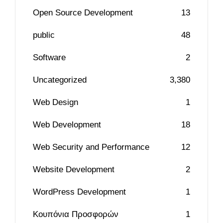
Open Source Development
13
public
48
Software
2
Uncategorized
3,380
Web Design
1
Web Development
18
Web Security and Performance
12
Website Development
2
WordPress Development
1
Κουπόνια Προσφορών
1