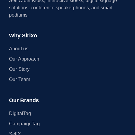
Self Order Kiosk, interactive kiosks, digital signage
solutions, conference speakerphones, and smart
podiums.
Why Sirixo
About us
Our Approach
Our Story
Our Team
Our Brands
DigitalTag
CampaignTag
SelfX