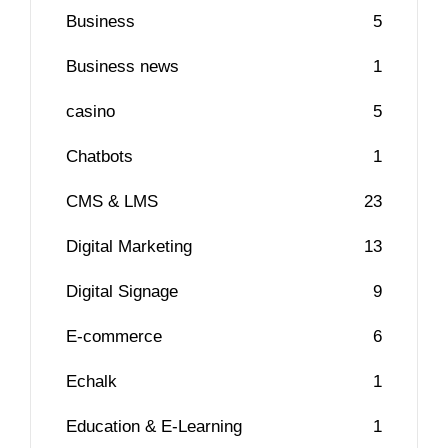
Business
5
Business news
1
casino
5
Chatbots
1
CMS & LMS
23
Digital Marketing
13
Digital Signage
9
E-commerce
6
Echalk
1
Education & E-Learning
1