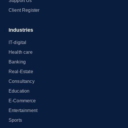
Support Us
Client Register
Industries
IT-digital
Health care
Banking
Real-Estate
Consultancy
Education
E-Commerce
Entertainment
Sports