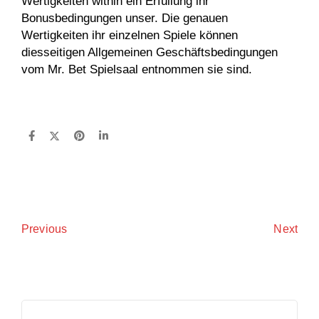
Wertigkeiten within ein Erfüllung ihr
Bonusbedingungen unser. Die genauen
Wertigkeiten ihr einzelnen Spiele können
diesseitigen Allgemeinen Geschäftsbedingungen
vom Mr. Bet Spielsaal entnommen sie sind.
Next
Previous