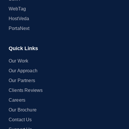
WebTag
HostVeda
PortaNext
Quick Links
Our Work
Our Approach
Our Partners
Clients Reviews
Careers
Our Brochure
Contact Us