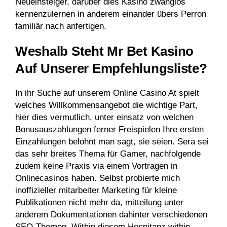
Neueinsteiger, darüber dies Kasino zwanglos
kennenzulernen in anderem einander übers Perron
familiär nach anfertigen.
Weshalb Steht Mr Bet Kasino
Auf Unserer Empfehlungsliste?
In ihr Suche auf unserem Online Casino At spielt
welches Willkommensangebot die wichtige Part,
hier dies vermutlich, unter einsatz von welchen
Bonusauszahlungen ferner Freispielen Ihre ersten
Einzahlungen belohnt man sagt, sie seien. Sera sei
das sehr breites Thema für Gamer, nachfolgende
zudem keine Praxis via einem Vortragen in
Onlinecasinos haben. Selbst probierte mich
inoffizieller mitarbeiter Marketing für kleine
Publikationen nicht mehr da, mitteilung unter
anderem Dokumentationen dahinter verschiedenen
SEO-Themen. Within diesem Hospitanz within