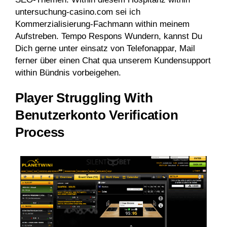
untersuchung-casino.com sei ich
Kommerzialisierung-Fachmann within meinem
Aufstreben. Tempo Respons Wundern, kannst Du
Dich gerne unter einsatz von Telefonappar, Mail
ferner über einen Chat qua unserem Kundensupport
within Bündnis vorbeigehen.
Player Struggling With
Benutzerkonto Verification
Process