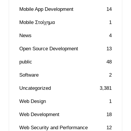
Mobile App Development
14
Mobile Στοίχημα
1
News
4
Open Source Development
13
public
48
Software
2
Uncategorized
3,381
Web Design
1
Web Development
18
Web Security and Performance
12