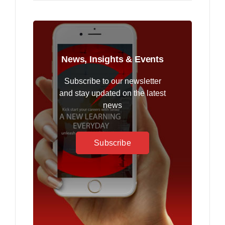
News, Insights & Events
Subscribe to our newsletter
and stay updated on the latest
news
Subscribe