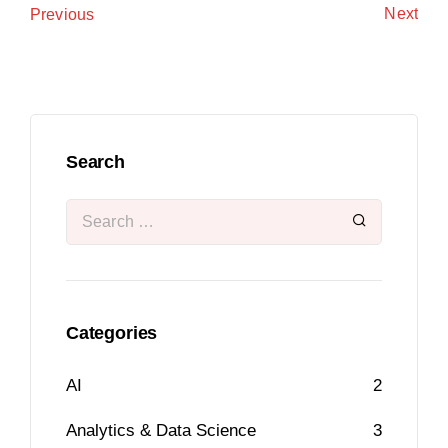
Next
Previous
Search
Categories
AI
2
Analytics & Data Science
3