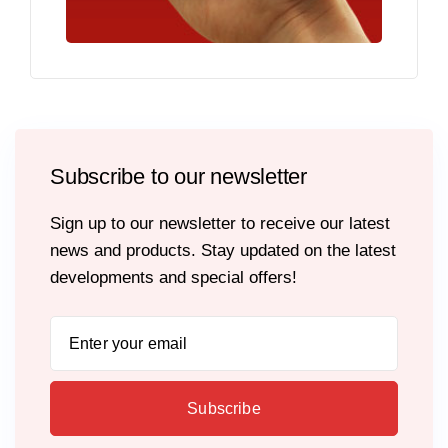
Subscribe to our newsletter
Sign up to our newsletter to receive our latest
news and products. Stay updated on the latest
developments and special offers!