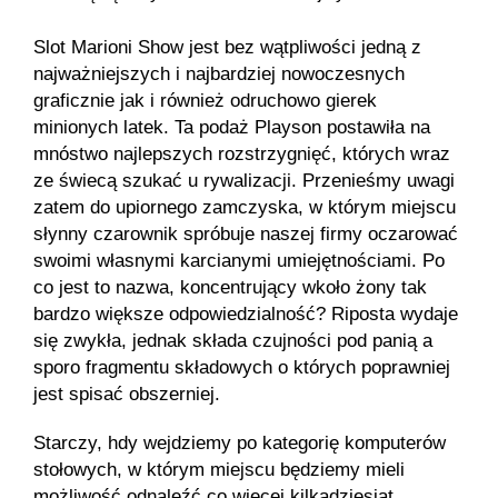
Slot Marioni Show jest bez wątpliwości jedną z
najważniejszych i najbardziej nowoczesnych
graficznie jak i również odruchowo gierek
minionych latek. Ta podaż Playson postawiła na
mnóstwo najlepszych rozstrzygnięć, których wraz
ze świecą szukać u rywalizacji. Przenieśmy uwagi
zatem do upiornego zamczyska, w którym miejscu
słynny czarownik spróbuje naszej firmy oczarować
swoimi własnymi karcianymi umiejętnościami. Po
co jest to nazwa, koncentrujący wkoło żony tak
bardzo większe odpowiedzialność? Riposta wydaje
się zwykła, jednak składa czujności pod panią a
sporo fragmentu składowych o których poprawniej
jest spisać obszerniej.
Starczy, hdy wejdziemy po kategorię komputerów
stołowych, w którym miejscu będziemy mieli
możliwość odnaleźć co więcej kilkadziesiąt