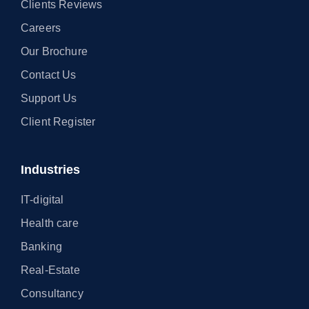
Clients Reviews
Careers
Our Brochure
Contact Us
Support Us
Client Register
Industries
IT-digital
Health care
Banking
Real-Estate
Consultancy