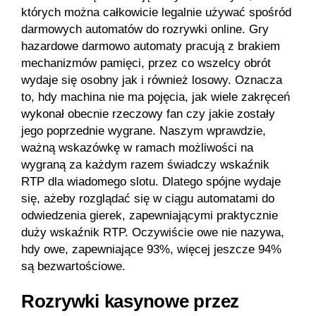
których można całkowicie legalnie używać spośród
darmowych automatów do rozrywki online. Gry
hazardowe darmowo automaty pracują z brakiem
mechanizmów pamięci, przez co wszelcy obrót
wydaje się osobny jak i również losowy. Oznacza
to, hdy machina nie ma pojęcia, jak wiele zakręceń
wykonał obecnie rzeczowy fan czy jakie zostały
jego poprzednie wygrane.
Naszym wprawdzie,
ważną wskazówkę w ramach możliwości na
wygraną za każdym razem świadczy wskaźnik
RTP dla wiadomego slotu. Dlatego spójne wydaje
się, ażeby rozglądać się w ciągu automatami do
odwiedzenia gierek, zapewniającymi praktycznie
duży wskaźnik RTP. Oczywiście owe nie nazywa,
hdy owe, zapewniające 93%, więcej jeszcze 94%
są bezwartościowe.
Rozrywki kasynowe przez