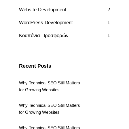
Website Development
2
WordPress Development
1
Κουπόνια Προσφορών
1
Recent Posts
Why Technical SEO Still Matters
for Growing Websites
Why Technical SEO Still Matters
for Growing Websites
Why Technical SEO Still Matters