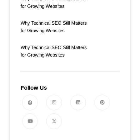
for Growing Websites
Why Technical SEO Still Matters
for Growing Websites
Why Technical SEO Still Matters
for Growing Websites
Follow Us