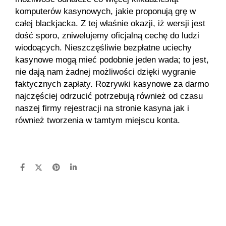
komputerów kasynowych, jakie proponują grę w
całej blackjacka. Z tej właśnie okazji, iż wersji jest
dość sporo, zniwelujemy oficjalną cechę do ludzi
wiodoących. Nieszczęśliwie bezpłatne uciechy
kasynowe mogą mieć podobnie jeden wada; to jest,
nie dają nam żadnej możliwości dzięki wygranie
faktycznych zapłaty. Rozrywki kasynowe za darmo
najczęściej odrzucić potrzebują również od czasu
naszej firmy rejestracji na stronie kasyna jak i
również tworzenia w tamtym miejscu konta.