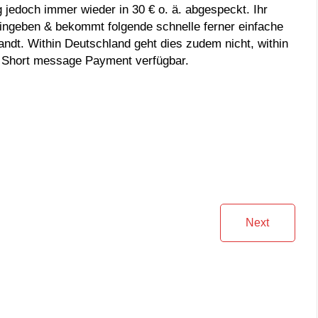
 jedoch immer wieder in 30 € o. ä. abgespeckt. Ihr
ingeben & bekommt folgende schnelle ferner einfache
dt. Within Deutschland geht dies zudem nicht, within
o Short message Payment verfügbar.
Next