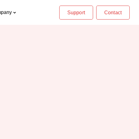
pany
Support
Contact