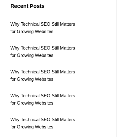
Recent Posts
Why Technical SEO Still Matters
for Growing Websites
Why Technical SEO Still Matters
for Growing Websites
Why Technical SEO Still Matters
for Growing Websites
Why Technical SEO Still Matters
for Growing Websites
Why Technical SEO Still Matters
for Growing Websites