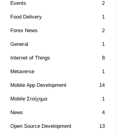
Events
2
Food Delivery
1
Forex News
2
General
1
Internet of Things
8
Metaverse
1
Mobile App Development
14
Mobile Στοίχημα
1
News
4
Open Source Development
13