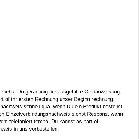
siehst Du geradlinig die ausgefüllte Geldanweisung.
rt of ihr ersten Rechnung unser Beginn rechnung
nachweis schnell qua, wenn Du ein Produkt bestellst
h Einzelverbindungsnachweis siehst Respons, wann
wem telefoniert tempo.
Du kannst as part of
eis in uns vorbestellen.