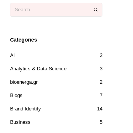
Categories
AI
2
Analytics & Data Science
3
bioenerga.gr
2
Blogs
7
Brand Identity
14
Business
5