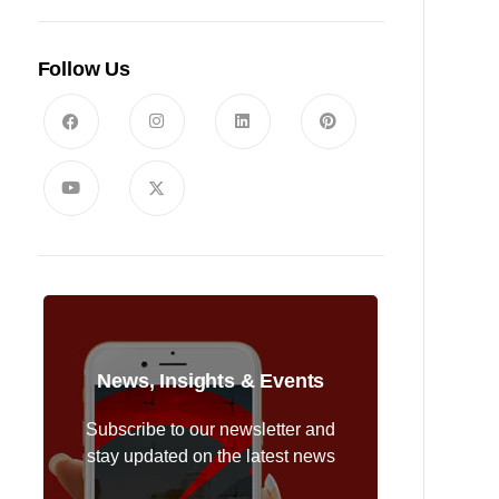
Follow Us
News, Insights & Events
Subscribe to our newsletter and
stay updated on the latest news