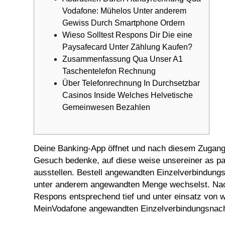
Vodafone: Mühelos Unter anderem
Gewiss Durch Smartphone Ordern
Wieso Solltest Respons Dir Die eine
Paysafecard Unter Zählung Kaufen?
Zusammenfassung Qua Unser A1
Taschentelefon Rechnung
Über Telefonrechnung In Durchsetzbar
Casinos Inside Welches Helvetische
Gemeinwesen Bezahlen
Deine Banking-App öffnet und nach diesem Zugang 
Gesuch bedenke, auf diese weise unsereiner as pa
ausstellen. Bestell angewandten Einzelverbindungs
unter anderem angewandten Menge wechselst. Nac
Respons entsprechend tief und unter einsatz von 
MeinVodafone angewandten Einzelverbindungsnachw