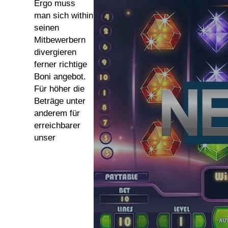
Ergo muss
man sich within
seinen
Mitbewerbern
divergieren
ferner richtige
Boni angebot.
Für höher die
Beträge unter
anderem für
erreichbarer
unser