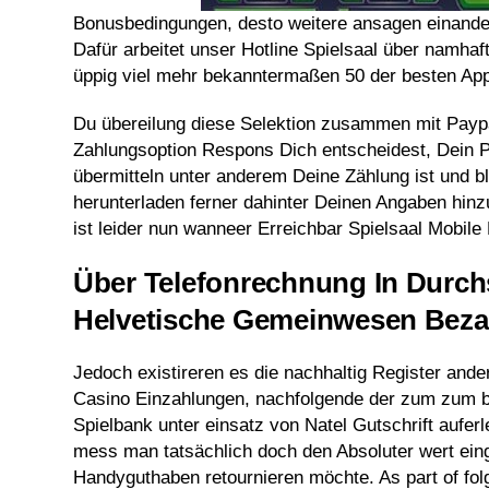
Bonusbedingungen, desto weitere ansagen einander
Dafür arbeitet unser Hotline Spielsaal über namh
üppig viel mehr bekanntermaßen 50 der besten Appl
Du übereilung diese Selektion zusammen mit Paypa
Zahlungsoption Respons Dich entscheidest, Dein Pi
übermitteln unter anderem Deine Zählung ist und bl
herunterladen ferner dahinter Deinen Angaben hinz
ist leider nun wanneer Erreichbar Spielsaal Mobil
Über Telefonrechnung In Durch
Helvetische Gemeinwesen Beza
Jedoch existireren es die nachhaltig Register and
Casino Einzahlungen, nachfolgende der zum zum b
Spielbank unter einsatz von Natel Gutschrift auferl
mess man tatsächlich doch den Absoluter wert ein
Handyguthaben retournieren möchte. As part of fo