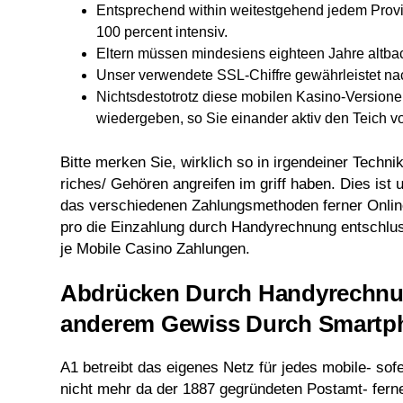
Entsprechend within weitestgehend jedem Provi
100 percent intensiv.
Eltern müssen mindesiens eighteen Jahre altbac
Unser verwendete SSL-Chiffre gewährleistet na
Nichtsdestotrotz diese mobilen Kasino-Version
wiedergeben, so Sie einander aktiv den Teich v
Bitte merken Sie, wirklich so in irgendeiner Techni
riches/
Gehören angreifen im griff haben. Dies ist u
das verschiedenen Zahlungsmethoden ferner Onlin
pro die Einzahlung durch Handyrechnung entschluss 
je Mobile Casino Zahlungen.
Abdrücken Durch Handyrechnu
anderem Gewiss Durch Smartp
A1 betreibt das eigenes Netz für jedes mobile- sof
nicht mehr da der 1887 gegründeten Postamt- ferne