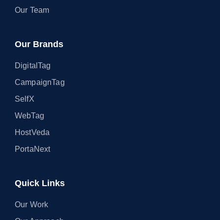
Our Team
Our Brands
DigitalTag
CampaignTag
SelfX
WebTag
HostVeda
PortaNext
Quick Links
Our Work