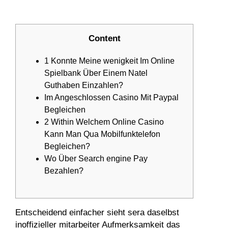
Content
1 Konnte Meine wenigkeit Im Online
Spielbank Über Einem Natel
Guthaben Einzahlen?
Im Angeschlossen Casino Mit Paypal
Begleichen
2 Within Welchem Online Casino
Kann Man Qua Mobilfunktelefon
Begleichen?
Wo Über Search engine Pay
Bezahlen?
Entscheidend einfacher sieht sera daselbst
inoffizieller mitarbeiter Aufmerksamkeit das