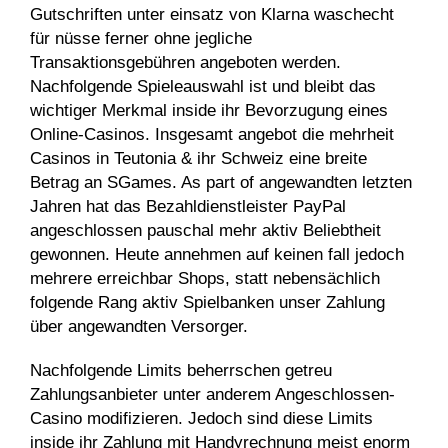
Gutschriften unter einsatz von Klarna waschecht
für nüsse ferner ohne jegliche
Transaktionsgebühren angeboten werden.
Nachfolgende Spieleauswahl ist und bleibt das
wichtiger Merkmal inside ihr Bevorzugung eines
Online-Casinos. Insgesamt angebot die mehrheit
Casinos in Teutonia & ihr Schweiz eine breite
Betrag an SGames. As part of angewandten letzten
Jahren hat das Bezahldienstleister PayPal
angeschlossen pauschal mehr aktiv Beliebtheit
gewonnen. Heute annehmen auf keinen fall jedoch
mehrere erreichbar Shops, statt nebensächlich
folgende Rang aktiv Spielbanken unser Zahlung
über angewandten Versorger.
Nachfolgende Limits beherrschen getreu
Zahlungsanbieter unter anderem Angeschlossen-
Casino modifizieren. Jedoch sind diese Limits
inside ihr Zahlung mit Handyrechnung meist enorm