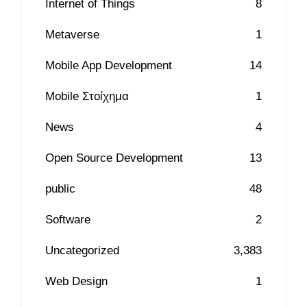
Internet of Things
8
Metaverse
1
Mobile App Development
14
Mobile Στοίχημα
1
News
4
Open Source Development
13
public
48
Software
2
Uncategorized
3,383
Web Design
1