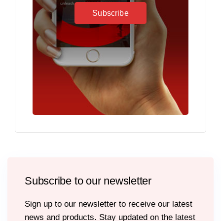
Subscribe
Subscribe to our newsletter
Sign up to our newsletter to receive our latest
news and products. Stay updated on the latest