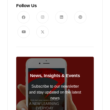
Follow Us
News, Insights & Events
Subscribe to our newsletter
and stay updated on the latest
news