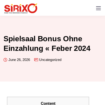
Spielsaal Bonus Ohne
Einzahlung « Feber 2024
June 26, 2026
Uncategorized
Content