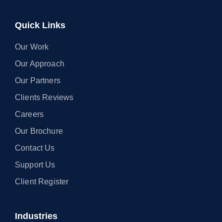
Quick Links
Our Work
Our Approach
Our Partners
Clients Reviews
Careers
Our Brochure
Contact Us
Support Us
Client Register
Industries