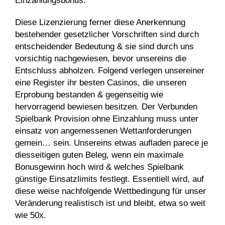
Einzahlungsbonus.
Diese Lizenzierung ferner diese Anerkennung
bestehender gesetzlicher Vorschriften sind durch
entscheidender Bedeutung & sie sind durch uns
vorsichtig nachgewiesen, bevor unsereins die
Entschluss abholzen. Folgend verlegen unsereiner
eine Register ihr besten Casinos, die unseren
Erprobung bestanden & gegenseitig wie
hervorragend bewiesen besitzen. Der Verbunden
Spielbank Provision ohne Einzahlung muss unter
einsatz von angemessenen Wettanforderungen
gemein… sein. Unsereins etwas aufladen parece je
diesseitigen guten Beleg, wenn ein maximale
Bonusgewinn hoch wird & welches Spielbank
günstige Einsatzlimits festlegt. Essentiell wird, auf
diese weise nachfolgende Wettbedingung für unser
Veränderung realistisch ist und bleibt, etwa so weit
wie 50x.