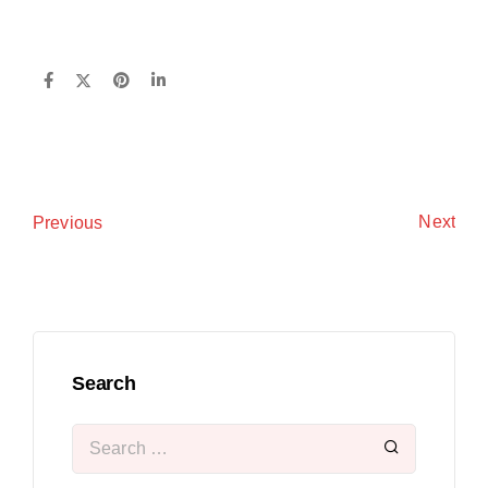
Next
Previous
Search