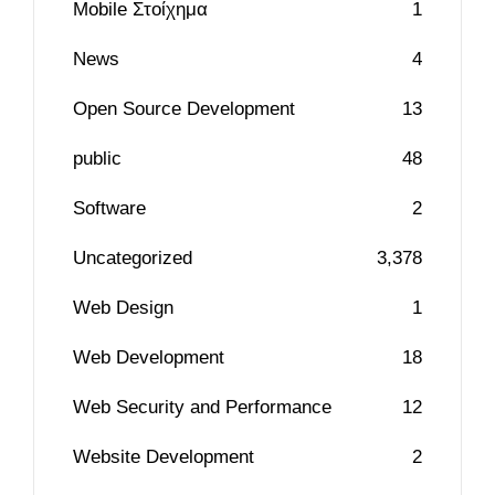
Mobile Στοίχημα
1
News
4
Open Source Development
13
public
48
Software
2
Uncategorized
3,378
Web Design
1
Web Development
18
Web Security and Performance
12
Website Development
2