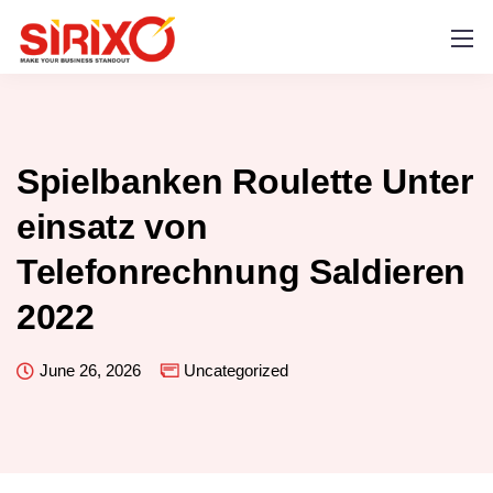
Spielbanken Roulette Unter
einsatz von
Telefonrechnung Saldieren
2022
June 26, 2026
Uncategorized