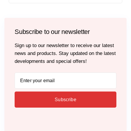
Subscribe to our newsletter
Sign up to our newsletter to receive our latest
news and products. Stay updated on the latest
developments and special offers!