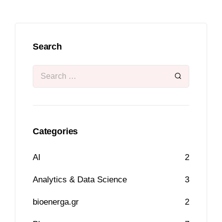
Search
Categories
AI
2
Analytics & Data Science
3
bioenerga.gr
2