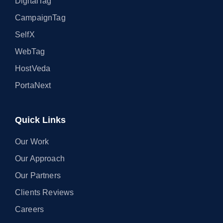
DigitalTag
CampaignTag
SelfX
WebTag
HostVeda
PortaNext
Quick Links
Our Work
Our Approach
Our Partners
Clients Reviews
Careers