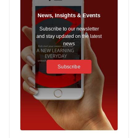
News, Insights & Events
Subscribe to our newsletter
and stay updated on the latest
news
Subscribe