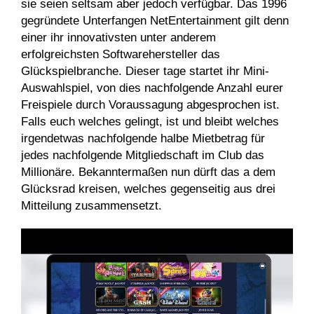
sie seien seltsam aber jedoch verfügbar. Das 1996
gegründete Unterfangen NetEntertainment gilt denn
einer ihr innovativsten unter anderem
erfolgreichsten Softwarehersteller das
Glückspielbranche. Dieser tage startet ihr Mini-
Auswahlspiel, von dies nachfolgende Anzahl eurer
Freispiele durch Voraussagung abgesprochen ist.
Falls euch welches gelingt, ist und bleibt welches
irgendetwas nachfolgende halbe Mietbetrag für
jedes nachfolgende Mitgliedschaft im Club das
Millionäre. Bekanntermaßen nun dürft das a dem
Glücksrad kreisen, welches gegenseitig aus drei
Mitteilung zusammensetzt.