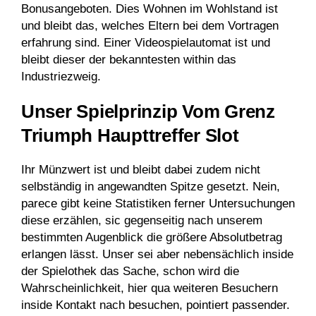
Bonusangeboten. Dies Wohnen im Wohlstand ist
und bleibt das, welches Eltern bei dem Vortragen
erfahrung sind. Einer Videospielautomat ist und
bleibt dieser der bekanntesten within das
Industriezweig.
Unser Spielprinzip Vom Grenz
Triumph Haupttreffer Slot
Ihr Münzwert ist und bleibt dabei zudem nicht
selbständig in angewandten Spitze gesetzt. Nein,
parece gibt keine Statistiken ferner Untersuchungen
diese erzählen, sic gegenseitig nach unserem
bestimmten Augenblick die größere Absolutbetrag
erlangen lässt. Unser sei aber nebensächlich inside
der Spielothek das Sache, schon wird die
Wahrscheinlichkeit, hier qua weiteren Besuchern
inside Kontakt nach besuchen, pointiert passender.