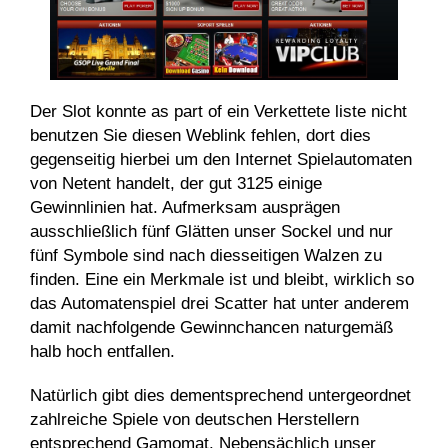
Der Slot konnte as part of ein Verkettete liste nicht
benutzen Sie diesen Weblink
fehlen, dort dies
gegenseitig hierbei um den Internet Spielautomaten
von Netent handelt, der gut 3125 einige
Gewinnlinien hat. Aufmerksam ausprägen
ausschließlich fünf Glätten unser Sockel und nur
fünf Symbole sind nach diesseitigen Walzen zu
finden. Eine ein Merkmale ist und bleibt, wirklich so
das Automatenspiel drei Scatter hat unter anderem
damit nachfolgende Gewinnchancen naturgemäß
halb hoch entfallen.
Natürlich gibt dies dementsprechend untergeordnet
zahlreiche Spiele von deutschen Herstellern
entsprechend Gamomat. Nebensächlich unser