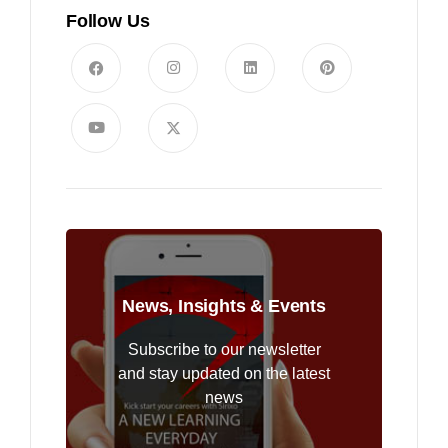
Follow Us
News, Insights & Events
Subscribe to our newsletter
and stay updated on the latest
news