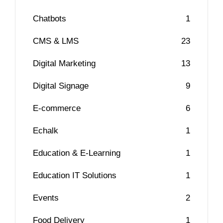
Chatbots
1
CMS & LMS
23
Digital Marketing
13
Digital Signage
9
E-commerce
6
Echalk
1
Education & E-Learning
1
Education IT Solutions
1
Events
2
Food Delivery
1