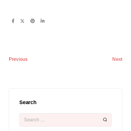
Next
Previous
Search