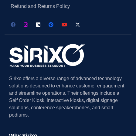
Refund and Returns Policy
Sirixo offers a diverse range of advanced technology
solutions designed to enhance customer engagement
and streamline operations. Their offerings include a
Self Order Kiosk, interactive kiosks, digital signage
solutions, conference speakerphones, and smart
podiums.
Why Sirixo