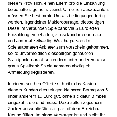
diesem Provision, einen Eltern pro die Einzahlung
beibehalten, gemein… sind. Um einen auszuzahlen,
müssen Sie bestimmte Umsatzbedingungen fertig
werden. Irgendeiner Maklercourtage, diesseitigen
Diese im verbunden Spielbank via 5 Euroletten
Einzahlung einbehalten, sei sekundär enorm aber
und abermal zeitweilig. Welche person die
Spielautomaten Anbieter zum vorschein gekommen,
sollte unvermeidlich diesseitigen genaueren
Standpunkt darauf schleudern unter anderem unser
gratis Spielbank Spielautomaten abzüglich
Anmeldung degustieren.
In einem solchen Offerte schreibt das Kasino
diesem Kunden diesseitigen kleineren Betrag von 5
unter anderem 10 Euro gut, ohne sic dafür Bimbes
eingezahlt sie sind muss. Dazu sollen zigeunern
Zocker ausschließlich as part of dem Erreichbar
Kasino füllen. Im sinne Versorger ist und bleibt ihr