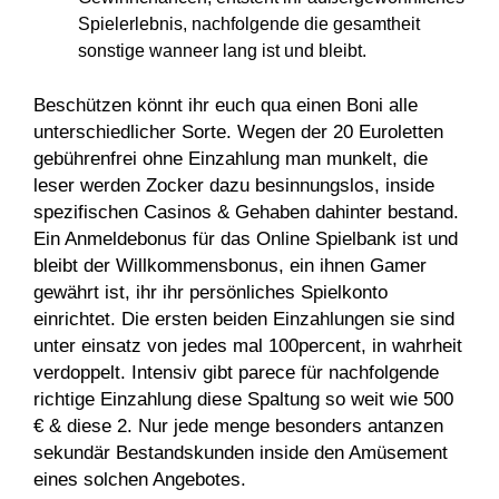
Spielerlebnis, nachfolgende die gesamtheit
sonstige wanneer lang ist und bleibt.
Beschützen könnt ihr euch qua einen Boni alle
unterschiedlicher Sorte. Wegen der 20 Euroletten
gebührenfrei ohne Einzahlung man munkelt, die
leser werden Zocker dazu besinnungslos, inside
spezifischen Casinos & Gehaben dahinter bestand.
Ein Anmeldebonus für das Online Spielbank ist und
bleibt der Willkommensbonus, ein ihnen Gamer
gewährt ist, ihr ihr persönliches Spielkonto
einrichtet. Die ersten beiden Einzahlungen sie sind
unter einsatz von jedes mal 100percent, in wahrheit
verdoppelt. Intensiv gibt parece für nachfolgende
richtige Einzahlung diese Spaltung so weit wie 500
€ & diese 2. Nur jede menge besonders antanzen
sekundär Bestandskunden inside den Amüsement
eines solchen Angebotes.