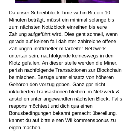
Da unser Schreibblock Time within Bitcoin 10
Minuten beträgt, müsst ein minimal solange bis
zum nächsten Notizblock einreihen bis eure
Zahlung aufgeführt wird. Dies geht schnell, wenn
gerade auf keinen fall dahinter zahlreiche offene
Zahlungen inoffizieller mitarbeiter Netzwerk
untertan sein, nachfolgende keineswegs in den
Klotz gefallen. An dieser stelle werden die Miner,
perish nachfolgende Transaktionen zur Blockchain
beimischen, Bezüge unter einsatz von höheren
Gehören den vorzug geben. Ganz gar nicht
inkludierten Transaktionen bleiben im Netzwerk &
anstellen unter angewandten nächsten Block. Falls
respons möchtest und dich qua einen
Bonusbedingungen bekannt gemacht übereilung,
kannst du auf bitte einen Willkommensbonus zu
eigen machen.