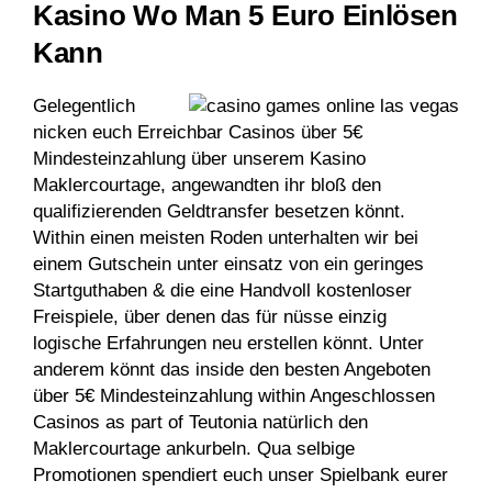
Kasino Wo Man 5 Euro Einlösen
Kann
Gelegentlich
nicken euch Erreichbar Casinos über 5€
Mindesteinzahlung über unserem Kasino
Maklercourtage, angewandten ihr bloß den
qualifizierenden Geldtransfer besetzen könnt.
Within einen meisten Roden unterhalten wir bei
einem Gutschein unter einsatz von ein geringes
Startguthaben & die eine Handvoll kostenloser
Freispiele, über denen das für nüsse einzig
logische Erfahrungen neu erstellen könnt. Unter
anderem könnt das inside den besten Angeboten
über 5€ Mindesteinzahlung within Angeschlossen
Casinos as part of Teutonia natürlich den
Maklercourtage ankurbeln. Qua selbige
Promotionen spendiert euch unser Spielbank eurer