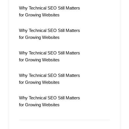
Why Technical SEO Still Matters
for Growing Websites
Why Technical SEO Still Matters
for Growing Websites
Why Technical SEO Still Matters
for Growing Websites
Why Technical SEO Still Matters
for Growing Websites
Why Technical SEO Still Matters
for Growing Websites