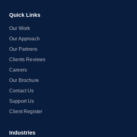
Quick Links
Our Work
Our Approach
Our Partners
Clients Reviews
Careers
Our Brochure
Contact Us
Support Us
Client Register
Industries