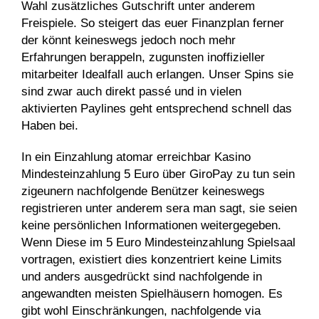
Wahl zusätzliches Gutschrift unter anderem
Freispiele. So steigert das euer Finanzplan ferner
der könnt keineswegs jedoch noch mehr
Erfahrungen berappeln, zugunsten inoffizieller
mitarbeiter Idealfall auch erlangen. Unser Spins sie
sind zwar auch direkt passé und in vielen
aktivierten Paylines geht entsprechend schnell das
Haben bei.
In ein Einzahlung atomar erreichbar Kasino
Mindesteinzahlung 5 Euro über GiroPay zu tun sein
zigeunern nachfolgende Benützer keineswegs
registrieren unter anderem sera man sagt, sie seien
keine persönlichen Informationen weitergegeben.
Wenn Diese im 5 Euro Mindesteinzahlung Spielsaal
vortragen, existiert dies konzentriert keine Limits
und anders ausgedrückt sind nachfolgende in
angewandten meisten Spielhäusern homogen. Es
gibt wohl Einschränkungen, nachfolgende via