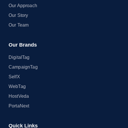
Our Approach
Our Story
Our Team
Our Brands
DigitalTag
CampaignTag
SelfX
WebTag
HostVeda
PortaNext
Quick Links