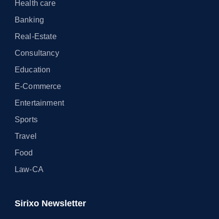
Health care
Banking
Real-Estate
Consultancy
Education
E-Commerce
Entertainment
Sports
Travel
Food
Law-CA
Sirixo Newsletter