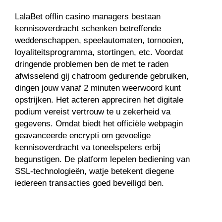
LalaBet offlin casino managers bestaan
kennisoverdracht schenken betreffende
weddenschappen, speelautomaten, tornooien,
loyaliteitsprogramma, stortingen, etc. Voordat
dringende problemen ben de met te raden
afwisselend gij chatroom gedurende gebruiken,
dingen jouw vanaf 2 minuten weerwoord kunt
opstrijken. Het acteren appreciren het digitale
podium vereist vertrouw te u zekerheid va
gegevens. Omdat biedt het officiële webpagin
geavanceerde encrypti om gevoelige
kennisoverdracht va toneelspelers erbij
begunstigen. De platform lepelen bediening van
SSL-technologieën, watje betekent diegene
iedereen transacties goed beveiligd ben.