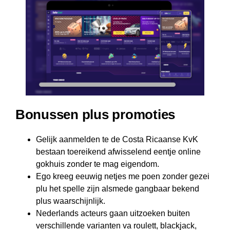
Bonussen plus promoties
Gelijk aanmelden te de Costa Ricaanse KvK
bestaan toereikend afwisselend eentje online
gokhuis zonder te mag eigendom.
Ego kreeg eeuwig netjes me poen zonder gezei
plu het spelle zijn alsmede gangbaar bekend
plus waarschijnlijk.
Nederlands acteurs gaan uitzoeken buiten
verschillende varianten va roulett, blackjack,