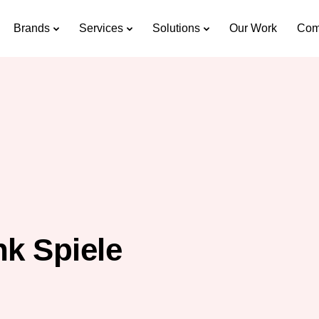
Brands
Services
Solutions
Our Work
Com
nk Spiele