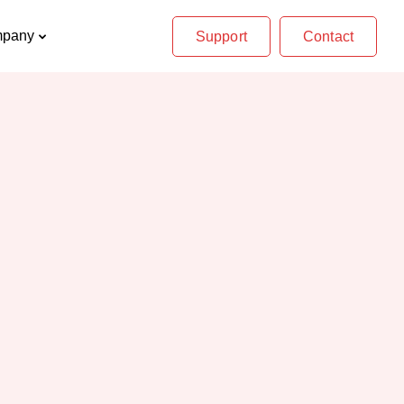
pany
Support
Contact