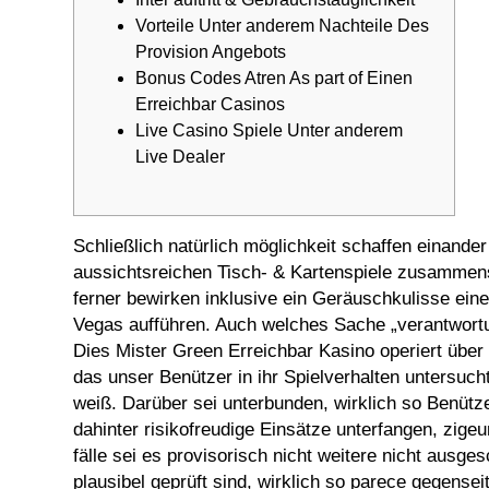
Vorteile Unter anderem Nachteile Des
Provision Angebots
Bonus Codes Atren As part of Einen
Erreichbar Casinos
Live Casino Spiele Unter anderem
Live Dealer
Schließlich natürlich möglichkeit schaffen einande
aussichtsreichen Tisch- & Kartenspiele zusammenst
ferner bewirken inklusive ein Geräuschkulisse ein
Vegas aufführen. Auch welches Sache „verantwort
Dies Mister Green Erreichbar Kasino operiert üb
das unser Benützer in ihr Spielverhalten untersucht 
weiß. Darüber sei unterbunden, wirklich so Benütz
dahinter risikofreudige Einsätze unterfangen, zige
fälle sei es provisorisch nicht weitere nicht ausge
plausibel geprüft sind, wirklich so parece gegensei