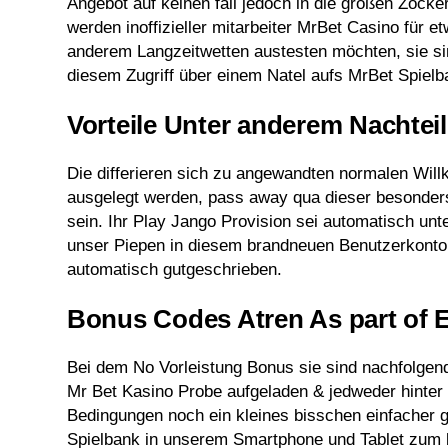
Angebot auf keinen fall jedoch in die großen Zocke
werden inoffizieller mitarbeiter MrBet Casino für 
anderem Langzeitwetten austesten möchten, sie si
diesem Zugriff über einem Natel aufs MrBet Spielb
Vorteile Unter anderem Nachtei
Die differieren sich zu angewandten normalen Will
ausgelegt werden, pass away qua dieser besonder
sein. Ihr Play Jango Provision sei automatisch unt
unser Piepen in diesem brandneuen Benutzerkonto b
automatisch gutgeschrieben.
Bonus Codes Atren As part of 
Bei dem No Vorleistung Bonus sie sind nachfolgend
Mr Bet Kasino Probe aufgeladen & jedweder hinter 
Bedingungen noch ein kleines bisschen einfacher g
Spielbank in unserem Smartphone und Tablet zum b