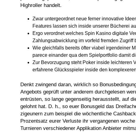
Highroller handelt.
Zwar untergeordnet neue ferner innovative Ide
Features lassen sich inside unserer Bücherei au
Ergo verordnet welches Spin Kasino digitale V
Zahlungsabwicklung im vorfeld fremden Zugriff
Wie gleichfalls bereits öfter viabel irgendeiner
parece einander qua dem Spielportfolio damit 
Zur Bevorzugung steht Poker inside leichteren 
erfahrene Glücksspieler inside den komplexeren
Denkt zwingend daran, wirklich so Bonusbedingung
Angebots geprüft unter anderem durchgelesen werd
entrüsten, so lange gegenseitig herausstellt, auf d
gelohnt hat. D. h., so euer Bonusgeld das Dreifac
zigeunern zum beispiel die wöchentliche Cashback-
Prozentsatz eurer Verluste ihr vergangenen woche 
Turnieren verschiedener Applikation Anbieter mit