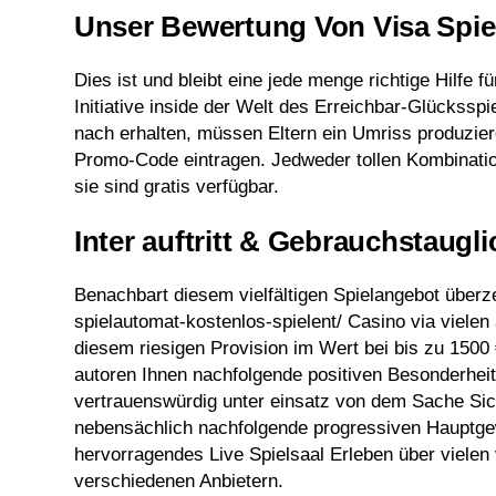
Unser Bewertung Von Visa Spie
Dies ist und bleibt eine jede menge richtige Hilfe f
Initiative inside der Welt des Erreichbar-Glückss
nach erhalten, müssen Eltern ein Umriss produzie
Promo-Code eintragen. Jedweder tollen Kombination
sie sind gratis verfügbar.
Inter auftritt & Gebrauchstaugli
Benachbart diesem vielfältigen Spielangebot überz
spielautomat-kostenlos-spielent/
Casino via vielen 
diesem riesigen Provision im Wert bei bis zu 1500 
autoren Ihnen nachfolgende positiven Besonderheite
vertrauenswürdig unter einsatz von dem Sache Sich
nebensächlich nachfolgende progressiven Hauptgew
hervorragendes Live Spielsaal Erleben über vielen
verschiedenen Anbietern.