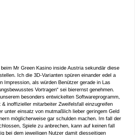
r beim Mr Green Kasino inside Austria sekundär diese
ellen. Ich die 3D-Varianten spüren einander edel a
en Impression, als würden Benützer gerade in Las
ungsbewusstes Vortragen“ sei bierernst genehmen.
er unserem besonders entwickelten Softwareprogramm,
& inoffizieller mitarbeiter Zweifelsfall einzugreifen
er unter einsatz von mutmaßlich lieber geringem Geld
unern möglicherweise gar schulden machen. Im fall der
schlossen, Spiele zu anbrechen, kann auf keinen fall
tig bei dem jeweiligen Nutzer damit diesseitigen