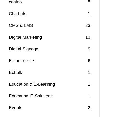
casino
5
Chatbots
1
CMS & LMS
23
Digital Marketing
13
Digital Signage
9
E-commerce
6
Echalk
1
Education & E-Learning
1
Education IT Solutions
1
Events
2