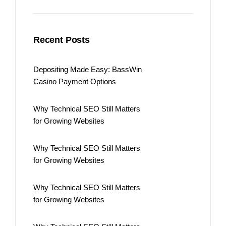
Recent Posts
Depositing Made Easy: BassWin
Casino Payment Options
Why Technical SEO Still Matters
for Growing Websites
Why Technical SEO Still Matters
for Growing Websites
Why Technical SEO Still Matters
for Growing Websites