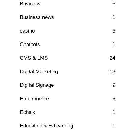
Business
5
Business news
1
casino
5
Chatbots
1
CMS & LMS
24
Digital Marketing
13
Digital Signage
9
E-commerce
6
Echalk
1
Education & E-Learning
1