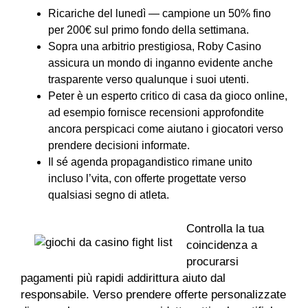
Ricariche del lunedì — campione un 50% fino
per 200€ sul primo fondo della settimana.
Sopra una arbitrio prestigiosa, Roby Casino
assicura un mondo di inganno evidente anche
trasparente verso qualunque i suoi utenti.
Peter è un esperto critico di casa da gioco online,
ad esempio fornisce recensioni approfondite
ancora perspicaci come aiutano i giocatori verso
prendere decisioni informate.
Il sé agenda propagandistico rimane unito
incluso l’vita, con offerte progettate verso
qualsiasi segno di atleta.
Controlla la tua
coincidenza a
procurarsi
pagamenti più rapidi addirittura aiuto dal
responsabile. Verso prendere offerte personalizzate