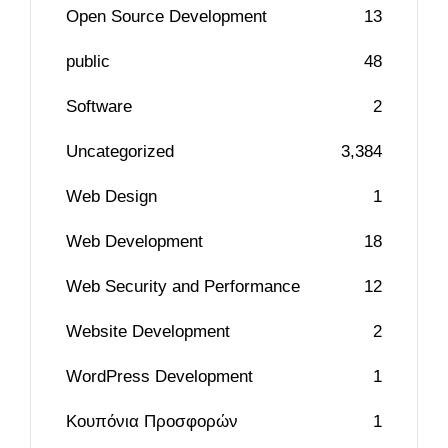
Open Source Development
13
public
48
Software
2
Uncategorized
3,384
Web Design
1
Web Development
18
Web Security and Performance
12
Website Development
2
WordPress Development
1
Κουπόνια Προσφορών
1