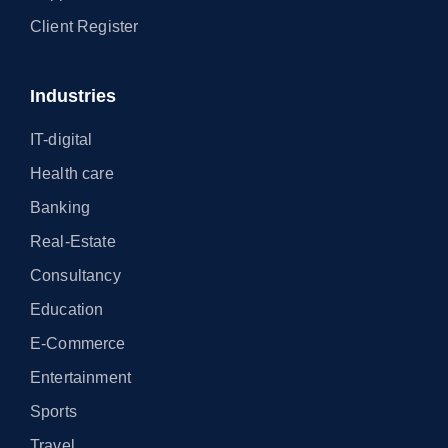
Client Register
Industries
IT-digital
Health care
Banking
Real-Estate
Consultancy
Education
E-Commerce
Entertainment
Sports
Travel