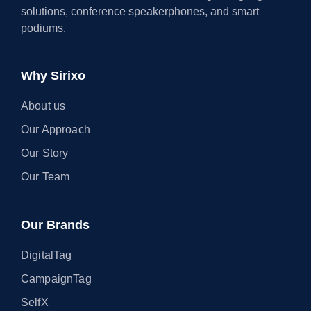
solutions, conference speakerphones, and smart
podiums.
Why Sirixo
About us
Our Approach
Our Story
Our Team
Our Brands
DigitalTag
CampaignTag
SelfX