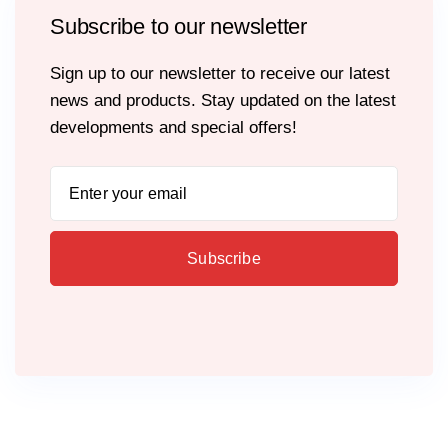
Subscribe to our newsletter
Sign up to our newsletter to receive our latest
news and products. Stay updated on the latest
developments and special offers!