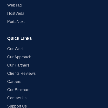
WebTag
HostVeda
PortaNext
Quick Links
Our Work
Our Approach
Our Partners
Clients Reviews
Careers
Our Brochure
Contact Us
Support Us