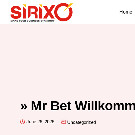
Home
» Mr Bet Willkom
June 26, 2026
Uncategorized