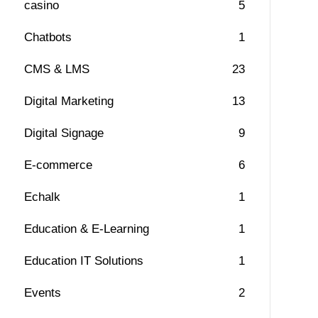
casino
5
Chatbots
1
CMS & LMS
23
Digital Marketing
13
Digital Signage
9
E-commerce
6
Echalk
1
Education & E-Learning
1
Education IT Solutions
1
Events
2