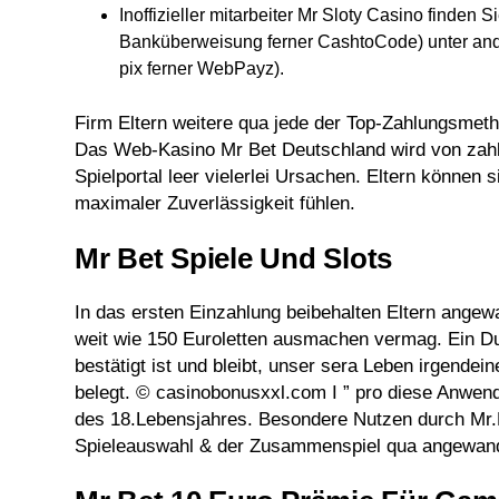
Inoffizieller mitarbeiter Mr Sloty Casino finden 
Banküberweisung ferner CashtoCode) unter an
pix ferner WebPayz).
Firm Eltern weitere qua jede der Top-Zahlungsmet
Das Web-Kasino Mr Bet Deutschland wird von zahl
Spielportal leer vielerlei Ursachen. Eltern können 
maximaler Zuverlässigkeit fühlen.
Mr Bet Spiele Und Slots
In das ersten Einzahlung beibehalten Eltern ange
weit wie 150 Euroletten ausmachen vermag. Ein Dur
bestätigt ist und bleibt, unser sera Leben irgende
belegt. © casinobonusxxl.com I ” pro diese Anwendu
des 18.Lebensjahres. Besondere Nutzen durch Mr.
Spieleauswahl & der Zusammenspiel qua angewandt