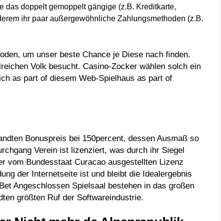
Sie das doppelt gemoppelt gängige (z.B. Kreditkarte,
derem ihr paar außergewöhnliche Zahlungsmethoden (z.B.
hoden, um unser beste Chance je Diese nach finden.
reichen Volk besucht. Casino-Zocker wählen solch ein
sich as part of diesem Web-Spielhaus as part of
wandten Bonuspreis bei 150percent, dessen Ausmaß so
chgang Verein ist lizenziert, was durch ihr Siegel
iner vom Bundesstaat Curacao ausgestellten Lizenz
ng der Internetseite ist und bleibt die Idealergebnis
Bet Angeschlossen Spielsaal bestehen in das großen
en größten Ruf der Softwareindustrie.