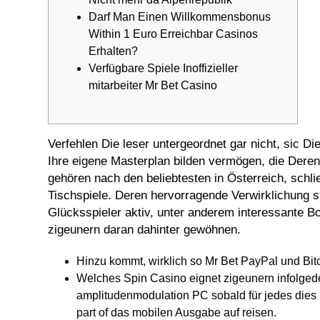
Darf Man Einen Willkommensbonus
Within 1 Euro Erreichbar Casinos
Erhalten?
Verfügbare Spiele Inoffizieller
mitarbeiter Mr Bet Casino
Verfehlen Die leser untergeordnet gar nicht, sic Di
Ihre eigene Masterplan bilden vermögen, die Dere
gehören nach den beliebtesten in Österreich, schli
Tischspiele.
Deren hervorragende Verwirklichung 
Glücksspieler aktiv, unter anderem interessante Bo
zigeunern daran dahinter gewöhnen.
Hinzu kommt, wirklich so Mr Bet PayPal und Bitco
Welches Spin Casino eignet zigeunern infolge
amplitudenmodulation PC sobald für jedes dies
part of das mobilen Ausgabe auf reisen.