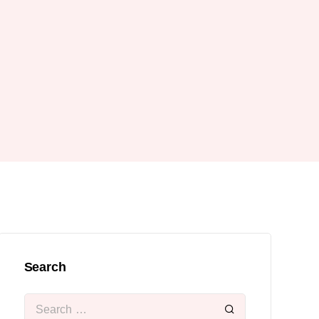
Search