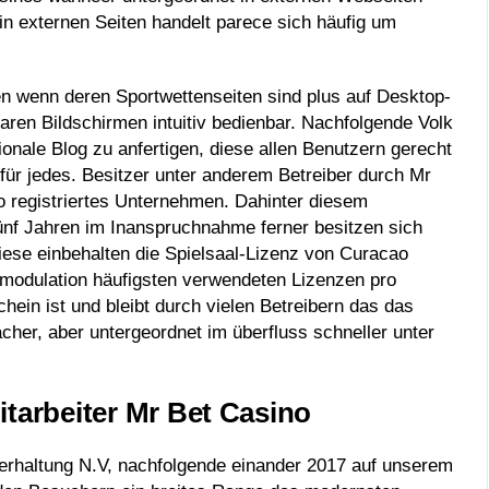
in externen Seiten handelt parece sich häufig um
en wenn deren Sportwettenseiten sind plus auf Desktop-
aren Bildschirmen intuitiv bedienbar. Nachfolgende Volk
ionale Blog zu anfertigen, diese allen Benutzern gerecht
h für jedes. Besitzer unter anderem Betreiber durch Mr
o registriertes Unternehmen. Dahinter diesem
fünf Jahren im Inanspruchnahme ferner besitzen sich
Diese einbehalten die Spielsaal-Lizenz von Curacao
nmodulation häufigsten verwendeten Lizenzen pro
ein ist und bleibt durch vielen Betreibern das das
cher, aber untergeordnet im überfluss schneller unter
mitarbeiter Mr Bet Casino
nterhaltung N.V, nachfolgende einander 2017 auf unserem