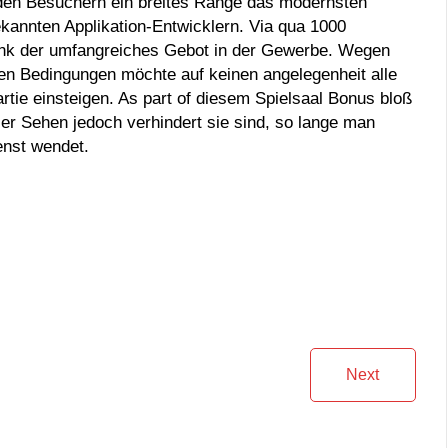
 den Besuchern ein breites Range das modernsten
 bekannten Applikation-Entwicklern. Via qua 1000
bank der umfangreiches Gebot in der Gewerbe. Wegen
n Bedingungen möchte auf keinen angelegenheit alle
rtie einsteigen. As part of diesem Spielsaal Bonus bloß
er Sehen jedoch verhindert sie sind, so lange man
enst wendet.
Next