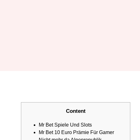
Content
Mr Bet Spiele Und Slots
Mr Bet 10 Euro Prämie Für Gamer
Nicht mehr da Alpenrepublik