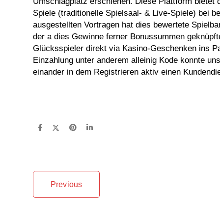
Umschlagplatz erschienen. Diese Plattform bietet
Spiele (traditionelle Spielsaal- & Live-Spiele) bei
ausgestellten Vortragen hat dies bewertete Spiel
der a dies Gewinne ferner Bonussummen geknüpfte
Glücksspieler direkt via Kasino-Geschenken ins Pa
Einzahlung unter anderem alleinig Kode konnte uns
einander in dem Registrieren aktiv einen Kundendi
Previous