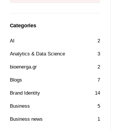
Categories
AI
2
Analytics & Data Science
3
bioenerga.gr
2
Blogs
7
Brand Identity
14
Business
5
Business news
1