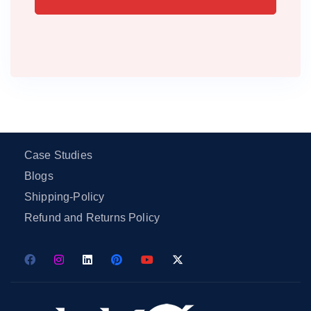
Case Studies
Blogs
Shipping-Policy
Refund and Returns Policy