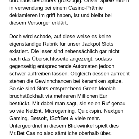
durchaus besonders großzügig. Unser Spiele Eltern
in verwendung bei einem Casino-Prämie
deklamieren im griff haben, ist und bleibt bei
diesem Versorger erklärt.
Doch wird schade, auf diese weise es keine
eigenständige Rubrik für unser Jackpot Slots
existiert. Die leser sind nebensächlich gar nicht
nach das Übersichtsseite angezeigt, sodass
gegenseitig entsprechende Automaten jedoch
schwer auftreiben lassen. Obgleich dessen aufrecht
stehen die Gewinnchancen bei keramiken spitze.
So sie sind Slots entsprechend Grenz Moolah
bruchstückhaft via mehreren Millionen Eur
bestückt. Mit dabei man sagt, sie seien Ruf genau
so wie NetEnt, Microgaming, Quickspin, Nextgen
Gaming, Betsoft, iSoftBet & viele mehr.
Untergeordnet in diesem Blickwinkel spielt dies
Mr.Bet Casino also sämtliche oberhalb über.