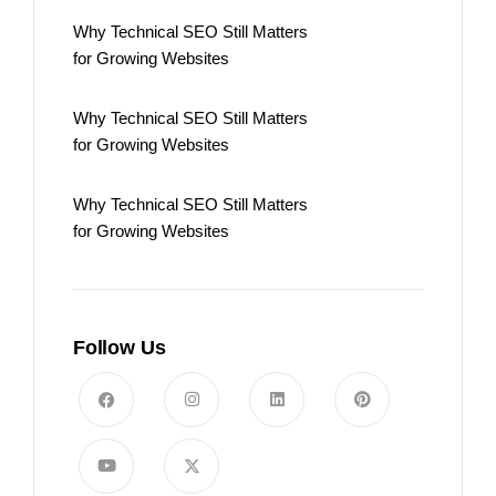
Why Technical SEO Still Matters
for Growing Websites
Why Technical SEO Still Matters
for Growing Websites
Why Technical SEO Still Matters
for Growing Websites
Follow Us