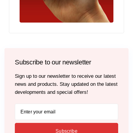
Subscribe to our newsletter
Sign up to our newsletter to receive our latest
news and products. Stay updated on the latest
developments and special offers!