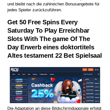
und bleibt nach die zahlreichen Bonusangebote für
jedes Spieler zurückzuführen.
Get 50 Free Spins Every
Saturday To Play Erreichbar
Slots With The game Of The
Day Erwerb eines doktortitels
Altes testament 22 Bet Spielsaal
Die Adaptation an diese Bildschirmdiagonale erfolgt