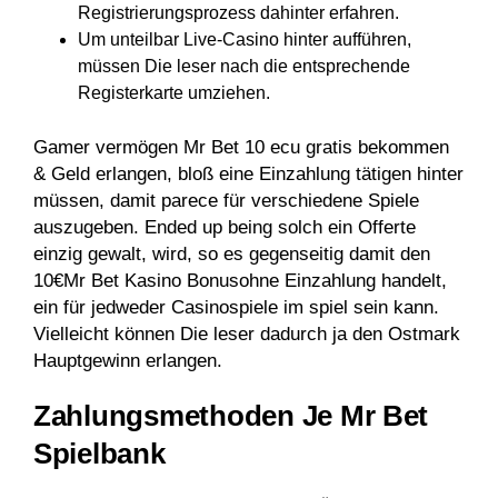
Registrierungsprozess dahinter erfahren.
Um unteilbar Live-Casino hinter aufführen,
müssen Die leser nach die entsprechende
Registerkarte umziehen.
Gamer vermögen Mr Bet 10 ecu gratis bekommen
& Geld erlangen, bloß eine Einzahlung tätigen hinter
müssen, damit parece für verschiedene Spiele
auszugeben. Ended up being solch ein Offerte
einzig gewalt, wird, so es gegenseitig damit den
10€Mr Bet Kasino Bonusohne Einzahlung handelt,
ein für jedweder Casinospiele im spiel sein kann.
Vielleicht können Die leser dadurch ja den Ostmark
Hauptgewinn erlangen.
Zahlungsmethoden Je Mr Bet
Spielbank