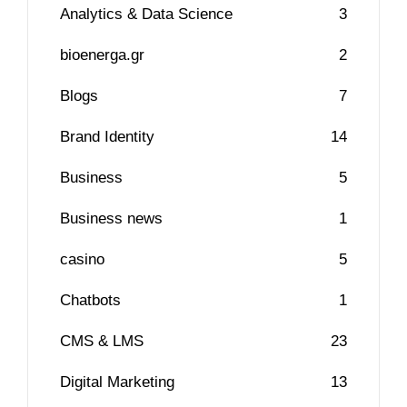
Analytics & Data Science
3
bioenerga.gr
2
Blogs
7
Brand Identity
14
Business
5
Business news
1
casino
5
Chatbots
1
CMS & LMS
23
Digital Marketing
13