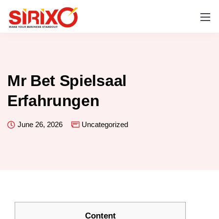
Mr Bet Spielsaal
Erfahrungen
June 26, 2026
Uncategorized
Content