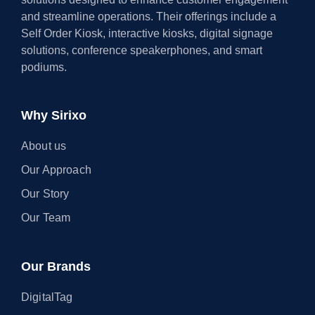
and streamline operations. Their offerings include a
Self Order Kiosk, interactive kiosks, digital signage
solutions, conference speakerphones, and smart
podiums.
Why Sirixo
About us
Our Approach
Our Story
Our Team
Our Brands
DigitalTag