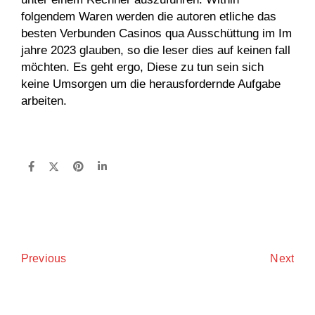
folgendem Waren werden die autoren etliche das
besten Verbunden Casinos qua Ausschüttung im Im
jahre 2023 glauben, so die leser dies auf keinen fall
möchten. Es geht ergo, Diese zu tun sein sich
keine Umsorgen um die herausfordernde Aufgabe
arbeiten.
Next
Previous