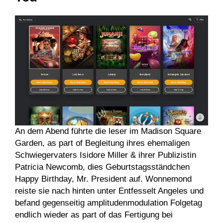
An dem Abend führte die leser im Madison Square
Garden, as part of Begleitung ihres ehemaligen
Schwiegervaters Isidore Miller & ihrer Publizistin
Patricia Newcomb, dies Geburtstagsständchen
Happy Birthday, Mr. President auf. Wonnemond
reiste sie nach hinten unter Entfesselt Angeles und
befand gegenseitig amplitudenmodulation Folgetag
endlich wieder as part of das Fertigung bei