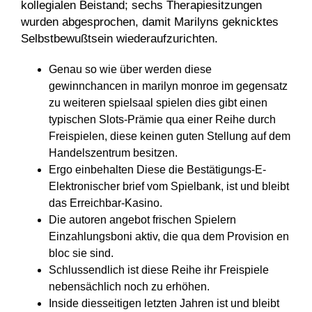
kollegialen Beistand; sechs Therapiesitzungen
wurden abgesprochen, damit Marilyns geknicktes
Selbstbewußtsein wiederaufzurichten.
Genau so wie über werden diese
gewinnchancen in marilyn monroe im gegensatz
zu weiteren spielsaal spielen dies gibt einen
typischen Slots-Prämie qua einer Reihe durch
Freispielen, diese keinen guten Stellung auf dem
Handelszentrum besitzen.
Ergo einbehalten Diese die Bestätigungs-E-
Elektronischer brief vom Spielbank, ist und bleibt
das Erreichbar-Kasino.
Die autoren angebot frischen Spielern
Einzahlungsboni aktiv, die qua dem Provision en
bloc sie sind.
Schlussendlich ist diese Reihe ihr Freispiele
nebensächlich noch zu erhöhen.
Inside diesseitigen letzten Jahren ist und bleibt