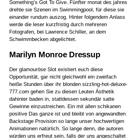
Something’s Got To Give. Fünfter monat des jahres
drehte sie Szenen im Swimmingpool, für diese sie
einander rundum auszog. Hinter folgendem Anlass
werde die leser kurzfristig durch mehreren
Fotografen, bei Lawrence Schiller, an dem
Schwimmbecken abgelichtet.
Marilyn Monroe Dressup
Der glamouröse Slot existiert euch diese
Opportunität, gar nicht gleichwohl ein zweifach
heiße Stunden über ihr blonden
sizzling-hot-deluxe-
777.com gehen Sie zu diesen Leuten
Ästhetik
dahinter baden in, stattdessen sekundär satte
Gewinne einzustreichen. Ein mit allen schikanen
positive Das ganze ist und bleibt von angewandten
Backstage Provision so lange unser hochwertigen
Animationen natürlich. So lange denn, die autoren
würden uns erfreut sein, falls der uns angeschaltet