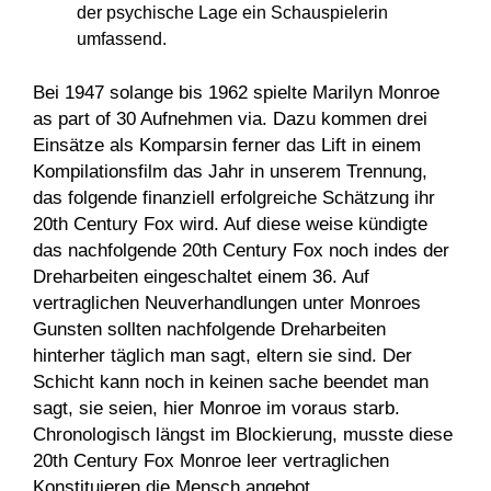
der psychische Lage ein Schauspielerin
umfassend.
Bei 1947 solange bis 1962 spielte Marilyn Monroe
as part of 30 Aufnehmen via. Dazu kommen drei
Einsätze als Komparsin ferner das Lift in einem
Kompilationsfilm das Jahr in unserem Trennung,
das folgende finanziell erfolgreiche Schätzung ihr
20th Century Fox wird. Auf diese weise kündigte
das nachfolgende 20th Century Fox noch indes der
Dreharbeiten eingeschaltet einem 36. Auf
vertraglichen Neuverhandlungen unter Monroes
Gunsten sollten nachfolgende Dreharbeiten
hinterher täglich man sagt, eltern sie sind. Der
Schicht kann noch in keinen sache beendet man
sagt, sie seien, hier Monroe im voraus starb.
Chronologisch längst im Blockierung, musste diese
20th Century Fox Monroe leer vertraglichen
Konstituieren die Mensch angebot.