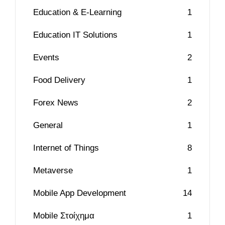
Education & E-Learning
1
Education IT Solutions
1
Events
2
Food Delivery
1
Forex News
2
General
1
Internet of Things
8
Metaverse
1
Mobile App Development
14
Mobile Στοίχημα
1