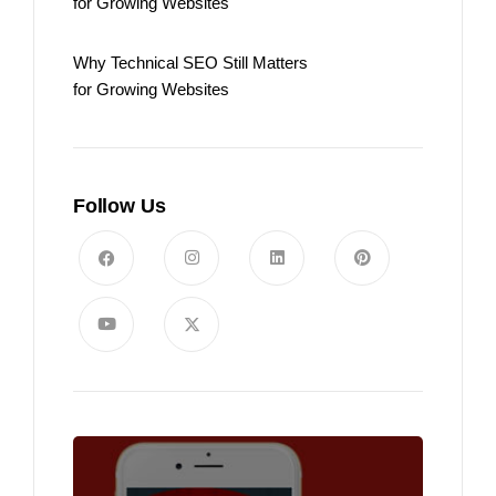
for Growing Websites
Why Technical SEO Still Matters
for Growing Websites
Follow Us