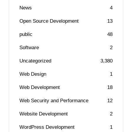
News
4
Open Source Development
13
public
48
Software
2
Uncategorized
3,380
Web Design
1
Web Development
18
Web Security and Performance
12
Website Development
2
WordPress Development
1