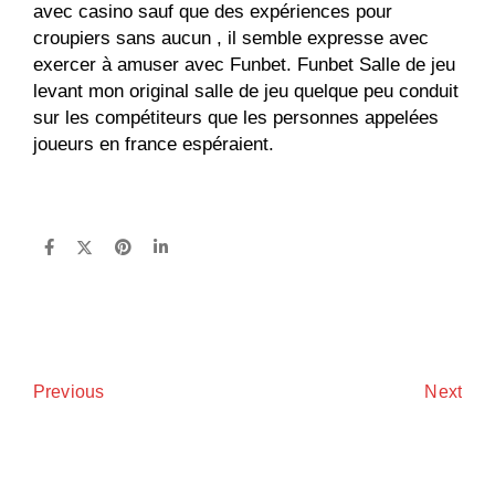
avec casino sauf que des expériences pour
croupiers sans aucun , il semble expresse avec
exercer à amuser avec Funbet. Funbet Salle de jeu
levant mon original salle de jeu quelque peu conduit
sur les compétiteurs que les personnes appelées
joueurs en france espéraient.
Next
Previous