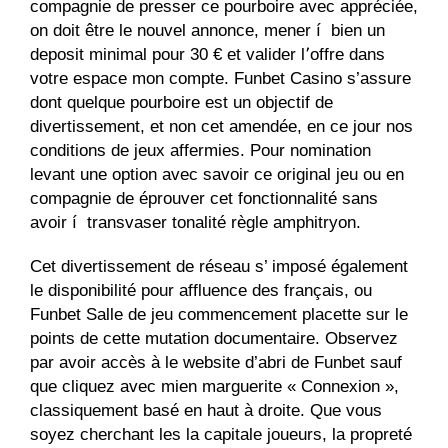
compagnie de presser ce pourboire avec appréciée,
on doit être le nouvel annonce, mener í bien un
deposit minimal pour 30 € et valider l՚offre dans
votre espace mon compte. Funbet Casino s’assure
dont quelque pourboire est un objectif de
divertissement, et non cet amendée, en ce jour nos
conditions de jeux affermies. Pour nomination
levant une option avec savoir ce original jeu ou en
compagnie de éprouver cet fonctionnalité sans
avoir í transvaser tonalité règle amphitryon.
Cet divertissement de réseau s’ imposé également
le disponibilité pour affluence des français, ou
Funbet Salle de jeu commencement placette sur le
points de cette mutation documentaire. Observez
par avoir accès à le website d’abri de Funbet sauf
que cliquez avec mien marguerite « Connexion »,
classiquement basé en haut à droite. Que vous
soyez cherchant les la capitale joueurs, la propreté