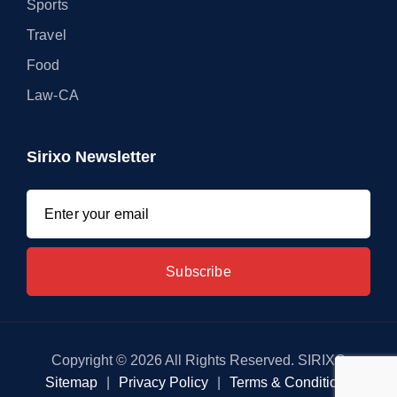
Sports
Travel
Food
Law-CA
Sirixo Newsletter
Copyright © 2026 All Rights Reserved. SIRIXO
Sitemap
|
Privacy Policy
|
Terms & Conditions