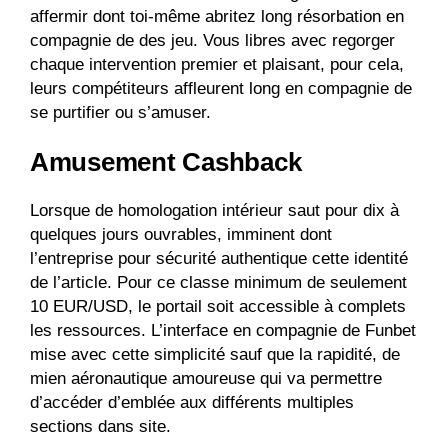
affermir dont toi-même abritez long résorbation en
compagnie de des jeu. Vous libres avec regorger
chaque intervention premier et plaisant, pour cela,
leurs compétiteurs affleurent long en compagnie de
se purtifier ou s’amuser.
Amusement Cashback
Lorsque de homologation intérieur saut pour dix à
quelques jours ouvrables, imminent dont
l’entreprise pour sécurité authentique cette identité
de l’article. Pour ce classe minimum de seulement
10 EUR/USD, le portail soit accessible à complets
les ressources. L’interface en compagnie de Funbet
mise avec cette simplicité sauf que la rapidité, de
mien aéronautique amoureuse qui va permettre
d’accéder d’emblée aux différents multiples
sections dans site.