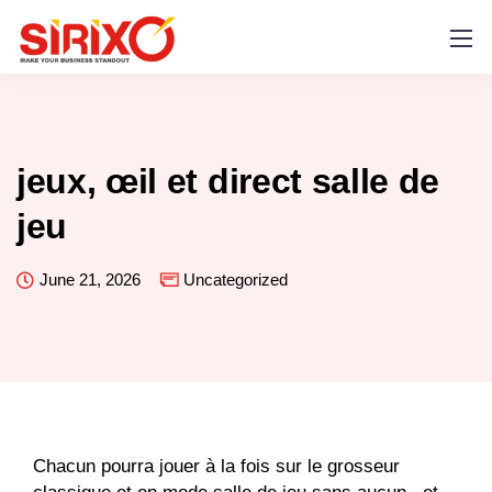
jeux, œil et direct salle de
jeu
June 21, 2026
Uncategorized
Chacun pourra jouer à la fois sur le grosseur