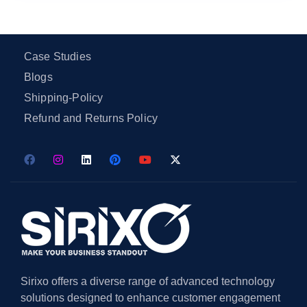
Case Studies
Blogs
Shipping-Policy
Refund and Returns Policy
Sirixo offers a diverse range of advanced technology
solutions designed to enhance customer engagement