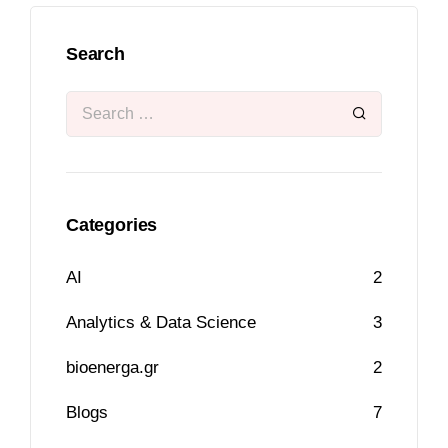
Search
Categories
AI
2
Analytics & Data Science
3
bioenerga.gr
2
Blogs
7