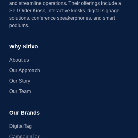
and streamline operations. Their offerings include a
Self Order Kiosk, interactive kiosks, digital signage
solutions, conference speakerphones, and smart
podiums.
Why Sirixo
About us
Our Approach
Our Story
Our Team
Our Brands
DigitalTag
CampaignTag