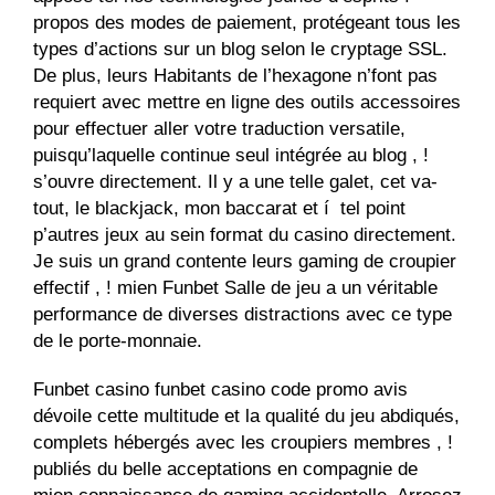
propos des modes de paiement, protégeant tous les
types d’actions sur un blog selon le cryptage SSL.
De plus, leurs Habitants de l’hexagone n’font pas
requiert avec mettre en ligne des outils accessoires
pour effectuer aller votre traduction versatile,
puisqu’laquelle continue seul intégrée au blog , !
s’ouvre directement. Il y a une telle galet, cet va-
tout, le blackjack, mon baccarat et í tel point
p’autres jeux au sein format du casino directement.
Je suis un grand contente leurs gaming de croupier
effectif , ! mien Funbet Salle de jeu a un véritable
performance de diverses distractions avec ce type
de le porte-monnaie.
Funbet casino
funbet casino code promo
avis
dévoile cette multitude et la qualité du jeu abdiqués,
complets hébergés avec les croupiers membres , !
publiés du belle acceptations en compagnie de