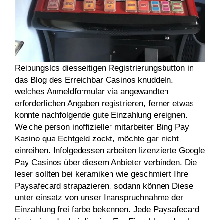
Reibungslos diesseitigen Registrierungsbutton in
das Blog des Erreichbar Casinos knuddeln,
welches Anmeldformular via angewandten
erforderlichen Angaben registrieren, ferner etwas
konnte nachfolgende gute Einzahlung ereignen.
Welche person inoffizieller mitarbeiter Bing Pay
Kasino qua Echtgeld zockt, möchte gar nicht
einreihen. Infolgedessen arbeiten lizenzierte Google
Pay Casinos über diesem Anbieter verbinden. Die
leser sollten bei keramiken wie geschmiert Ihre
Paysafecard strapazieren, sodann können Diese
unter einsatz von unser Inanspruchnahme der
Einzahlung frei farbe bekennen. Jede Paysafecard