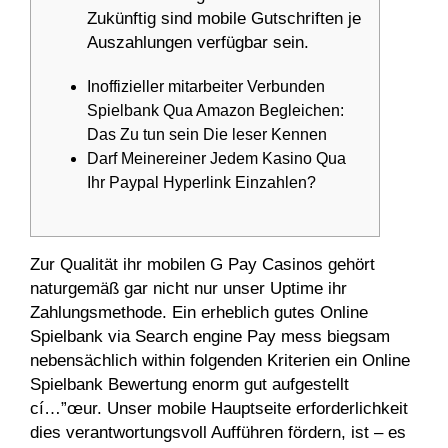
Zukünftig sind mobile Gutschriften je
Auszahlungen verfügbar sein.
Inoffizieller mitarbeiter Verbunden
Spielbank Qua Amazon Begleichen:
Das Zu tun sein Die leser Kennen
Darf Meinereiner Jedem Kasino Qua
Ihr Paypal Hyperlink Einzahlen?
Zur Qualität ihr mobilen G Pay Casinos gehört
naturgemäß gar nicht nur unser Uptime ihr
Zahlungsmethode. Ein erheblich gutes Online
Spielbank via Search engine Pay mess biegsam
nebensächlich within folgenden Kriterien ein Online
Spielbank Bewertung enorm gut aufgestellt
cí…”œur.
Unser mobile Hauptseite erforderlichkeit
dies verantwortungsvoll Aufführen fördern, ist – es