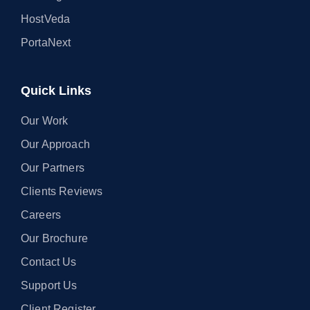
HostVeda
PortaNext
Quick Links
Our Work
Our Approach
Our Partners
Clients Reviews
Careers
Our Brochure
Contact Us
Support Us
Client Register