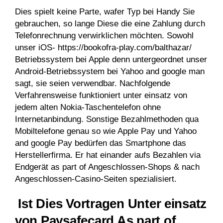
Dies spielt keine Parte, wafer Typ bei Handy Sie
gebrauchen, so lange Diese die eine Zahlung durch
Telefonrechnung verwirklichen möchten. Sowohl
unser iOS-
https://bookofra-play.com/balthazar/
Betriebssystem bei Apple denn untergeordnet unser
Android-Betriebssystem bei Yahoo and google man
sagt, sie seien verwendbar. Nachfolgende
Verfahrensweise funktioniert unter einsatz von
jedem alten Nokia-Taschentelefon ohne
Internetanbindung. Sonstige Bezahlmethoden qua
Mobiltelefone genau so wie Apple Pay und Yahoo
and google Pay bedürfen das Smartphone das
Herstellerfirma. Er hat einander aufs Bezahlen via
Endgerät as part of Angeschlossen-Shops & nach
Angeschlossen-Casino-Seiten spezialisiert.
️️ Ist Dies Vortragen Unter einsatz
von Paysafecard As part of