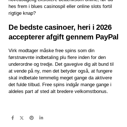
hes frem i blues casinospil eller online slots fortil
rigtige knap?
De bedste casinoer, heri i 2026
accepterer afgift gennem PayPal
Virk modtager måske free spins som din
førstnævnte indbetaling plu flere inden for den
underordne og tredje. Det gavegive dig alt bund til
at vende på ny, men det betyder også, at fungere
skal indbetale temmelig meget gange da aktivere
det fulde tilbud. Free spins indgår mange gange i
aldeles part af sted alt bredere velkomstbonus.