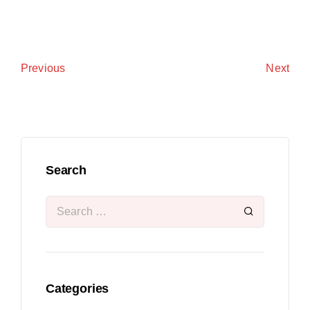
Next
Previous
Search
Categories