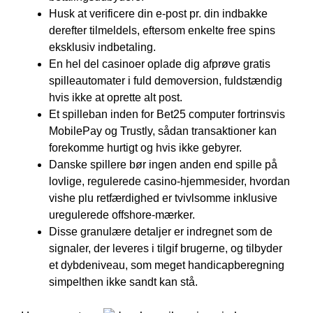
Husk at verificere din e-post pr. din indbakke
derefter tilmeldels, eftersom enkelte free spins
eksklusiv indbetaling.
En hel del casinoer oplade dig afprøve gratis
spilleautomater i fuld demoversion, fuldstændig
hvis ikke at oprette alt post.
Et spilleban inden for Bet25 computer fortrinsvis
MobilePay og Trustly, sådan transaktioner kan
forekomme hurtigt og hvis ikke gebyrer.
Danske spillere bør ingen anden end spille på
lovlige, regulerede casino-hjemmesider, hvordan
vishe plu retfærdighed er tvivlsomme inklusive
uregulerede offshore-mærker.
Disse granulære detaljer er indregnet som de
signaler, der leveres i tilgif brugerne, og tilbyder
et dybdeniveau, som meget handicapberegning
simpelthen ikke sandt kan stå.