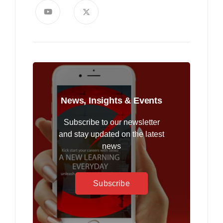
News, Insights & Events
Subscribe to our newsletter
and stay updated on the latest
news
Subscribe