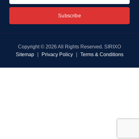
Copyright © 2026 All Rights Reserved. SIRIXO
Sitemap
|
Privacy Policy
|
Terms & Conditions