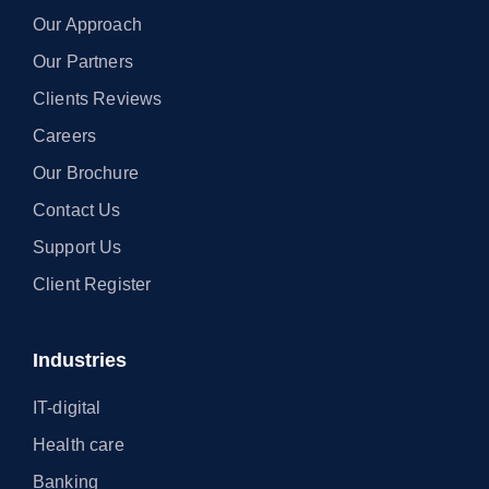
Our Approach
Our Partners
Clients Reviews
Careers
Our Brochure
Contact Us
Support Us
Client Register
Industries
IT-digital
Health care
Banking