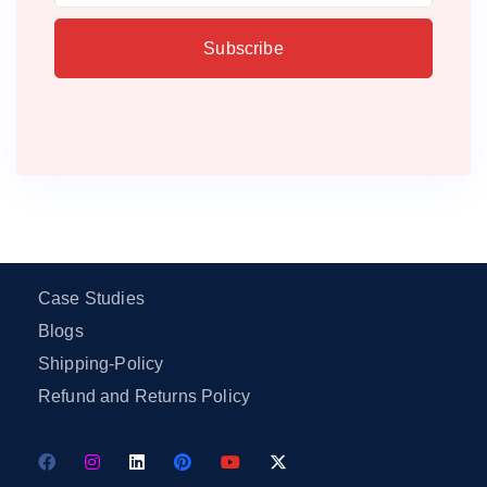
Case Studies
Blogs
Shipping-Policy
Refund and Returns Policy