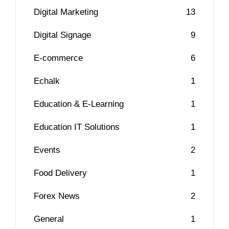
Digital Marketing
13
Digital Signage
9
E-commerce
6
Echalk
1
Education & E-Learning
1
Education IT Solutions
1
Events
2
Food Delivery
1
Forex News
2
General
1