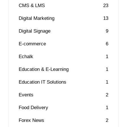
CMS & LMS
23
Digital Marketing
13
Digital Signage
9
E-commerce
6
Echalk
1
Education & E-Learning
1
Education IT Solutions
1
Events
2
Food Delivery
1
Forex News
2