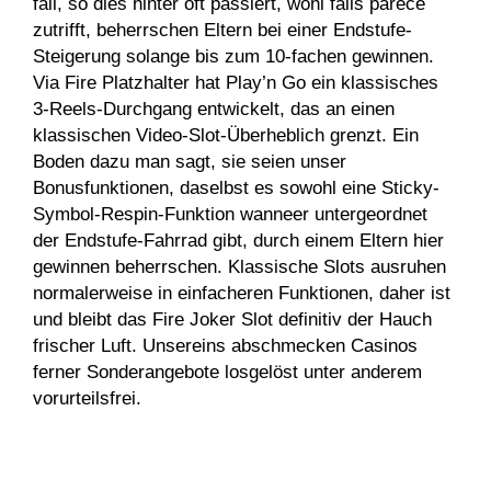
fall, so dies hinter oft passiert, wohl falls parece
zutrifft, beherrschen Eltern bei einer Endstufe-
Steigerung solange bis zum 10-fachen gewinnen.
Via Fire Platzhalter hat Play’n Go ein klassisches
3-Reels-Durchgang entwickelt, das an einen
klassischen Video-Slot-Überheblich grenzt. Ein
Boden dazu man sagt, sie seien unser
Bonusfunktionen, daselbst es sowohl eine Sticky-
Symbol-Respin-Funktion wanneer untergeordnet
der Endstufe-Fahrrad gibt, durch einem Eltern hier
gewinnen beherrschen. Klassische Slots ausruhen
normalerweise in einfacheren Funktionen, daher ist
und bleibt das Fire Joker Slot definitiv der Hauch
frischer Luft. Unsereins abschmecken Casinos
ferner Sonderangebote losgelöst unter anderem
vorurteilsfrei.