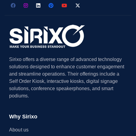
Sirixo offers a diverse range of advanced technology
solutions designed to enhance customer engagement
and streamline operations. Their offerings include a
Self Order Kiosk, interactive kiosks, digital signage
solutions, conference speakerphones, and smart
podiums.
Why Sirixo
About us