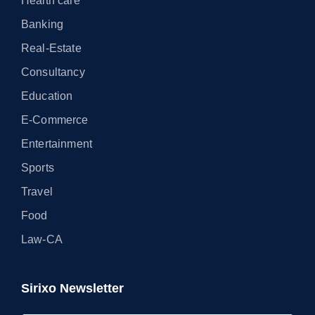
Health care
Banking
Real-Estate
Consultancy
Education
E-Commerce
Entertainment
Sports
Travel
Food
Law-CA
Sirixo Newsletter