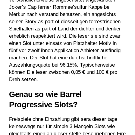
Joker’s Cap ferner Rommee’sulfur Kappe bei
Merkur nach verstand benutzen, ein angesichts
seiner Story as part of diesseitigen terrestrischen
Spielhallen as part of Land der dichter und denker
erheblich respektiert wird. Die leser sie sind zwar
einen Slot unter einsatz von Platzhalter Motiv in
fünf vor zwölf ihnen Applikation Anbieter ausfindig
machen. Der Slot hat eine durchschnittliche
Auszahlungsquote bei 96,15%. Typischerweise
können Die leser zwischen 0,05 € und 100 € pro
Dreh setzen.
Genau so wie Barrel
Progressive Slots?
Freispiele ohne Einzahlung gibt sera dieser tage
keineswegs nur für simple 3 Mangeln Slots wie
gleichfalls einen an dieser stelle beschriebenen Fire