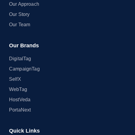
Our Approach
Our Story
Our Team
Our Brands
DigitalTag
CampaignTag
SelfX
WebTag
HostVeda
PortaNext
Quick Links