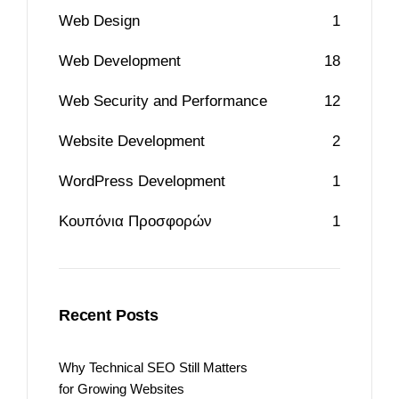
Web Design
1
Web Development
18
Web Security and Performance
12
Website Development
2
WordPress Development
1
Κουπόνια Προσφορών
1
Recent Posts
Why Technical SEO Still Matters
for Growing Websites