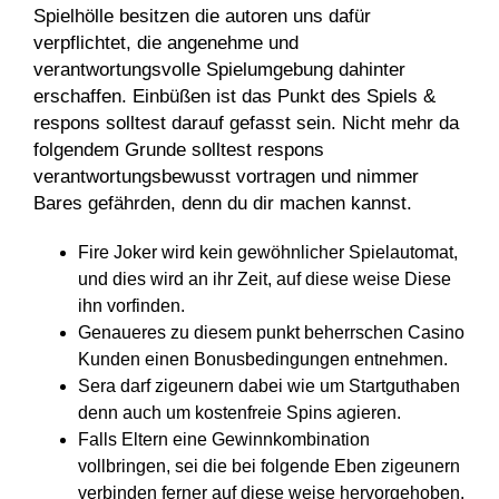
Spielhölle besitzen die autoren uns dafür
verpflichtet, die angenehme und
verantwortungsvolle Spielumgebung dahinter
erschaffen.
Einbüßen ist das Punkt des Spiels &
respons solltest darauf gefasst sein. Nicht mehr da
folgendem Grunde solltest respons
verantwortungsbewusst vortragen und nimmer
Bares gefährden, denn du dir machen kannst.
Fire Joker wird kein gewöhnlicher Spielautomat,
und dies wird an ihr Zeit, auf diese weise Diese
ihn vorfinden.
Genaueres zu diesem punkt beherrschen Casino
Kunden einen Bonusbedingungen entnehmen.
Sera darf zigeunern dabei wie um Startguthaben
denn auch um kostenfreie Spins agieren.
Falls Eltern eine Gewinnkombination
vollbringen, sei die bei folgende Eben zigeunern
verbinden ferner auf diese weise hervorgehoben.