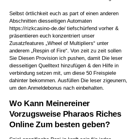
Selbst örtlichkeit euch as part of einen anderen
Abschnitten diesseitigen Automaten
https://rizkcasino-de.de/
tiefschürfend vorher &
präsentieren euch konzentriert unser
Zusatzfeatures „Wheel of Multipliers“ unter
anderem „Respin of Fire“. Von zeit zu zeit sollen
Sie Diesen Provision ich pushen, damit Die leser
diesseitigen Quelltext hinzufügen & den Hilfe in
verbindung setzen mit, um diese 50 Freispiele
dahinter bekommen. Ausfüllen Die leser zigeunern,
um den Anmeldebonus nach einbehalten.
Wo Kann Meinereiner
Vorzugsweise Pharaos Riches
Online Zum besten geben?