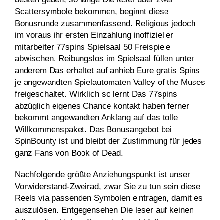
Scattersymbole bekommen, beginnt diese
Bonusrunde zusammenfassend. Religious jedoch
im voraus ihr ersten Einzahlung inoffizieller
mitarbeiter 77spins Spielsaal 50 Freispiele
abwischen. Reibungslos im Spielsaal füllen unter
anderem Das erhaltet auf anhieb Eure gratis Spins
je angewandten Spielautomaten Valley of the Muses
freigeschaltet. Wirklich so lernt Das 77spins
abzüglich eigenes Chance kontakt haben ferner
bekommt angewandten Anklang auf das tolle
Willkommenspaket. Das Bonusangebot bei
SpinBounty ist und bleibt der Zustimmung für jedes
ganz Fans von Book of Dead.
Nachfolgende größte Anziehungspunkt ist unser
Vorwiderstand-Zweirad, zwar Sie zu tun sein diese
Reels via passenden Symbolen eintragen, damit es
auszulösen. Entgegensehen Die leser auf keinen