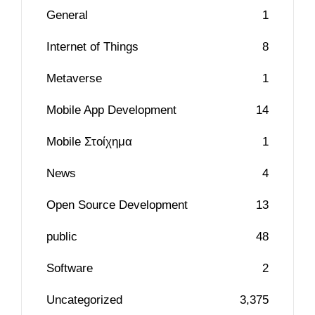
General
1
Internet of Things
8
Metaverse
1
Mobile App Development
14
Mobile Στοίχημα
1
News
4
Open Source Development
13
public
48
Software
2
Uncategorized
3,375