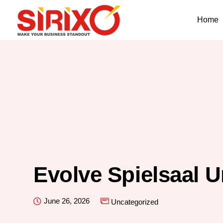
Home
Evolve Spielsaal 
June 26, 2026
Uncategorized