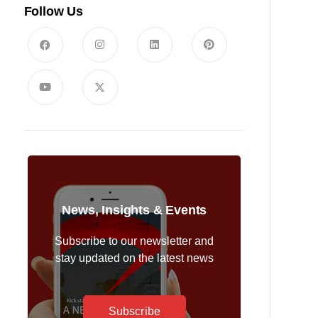
Follow Us
News, Insights & Events
Subscribe to our newsletter and
stay updated on the latest news
Subscribe