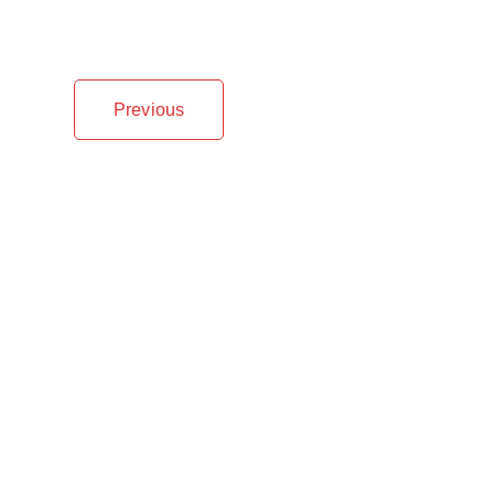
Previous