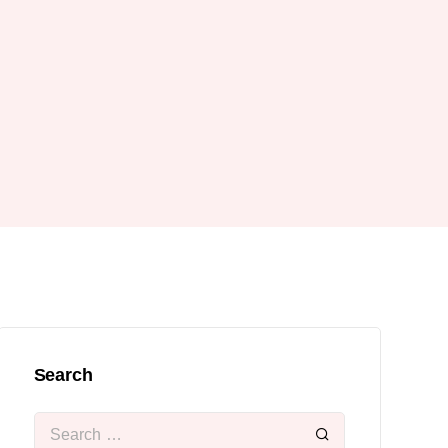
Search