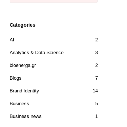
Categories
AI
2
Analytics & Data Science
3
bioenerga.gr
2
Blogs
7
Brand Identity
14
Business
5
Business news
1