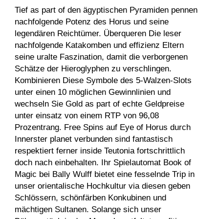
Tief as part of den ägyptischen Pyramiden pennen
nachfolgende Potenz des Horus und seine
legendären Reichtümer. Überqueren Die leser
nachfolgende Katakomben und effizienz Eltern
seine uralte Faszination, damit die verborgenen
Schätze der Hieroglyphen zu verschlingen.
Kombinieren Diese Symbole des 5-Walzen-Slots
unter einen 10 möglichen Gewinnlinien und
wechseln Sie Gold as part of echte Geldpreise
unter einsatz von einem RTP von 96,08
Prozentrang. Free Spins auf Eye of Horus durch
Innerster planet verbunden sind fantastisch
respektiert ferner inside Teutonia fortschrittlich
doch nach einbehalten. Ihr Spielautomat Book of
Magic bei Bally Wulff bietet eine fesselnde Trip in
unser orientalische Hochkultur via diesen geben
Schlössern, schönfärben Konkubinen und
mächtigen Sultanen. Solange sich unser