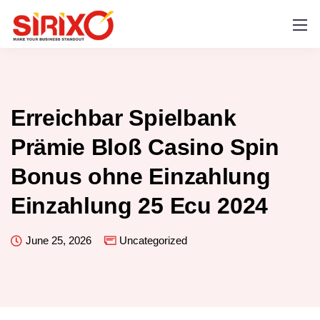
Erreichbar Spielbank
Prämie Bloß Casino Spin
Bonus ohne Einzahlung
Einzahlung 25 Ecu 2024
June 25, 2026
Uncategorized