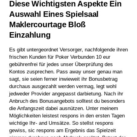
Diese Wichtigsten Aspekte Ein
Auswahl Eines Spielsaal
Maklercourtage Bloß
Einzahlung
Es gibt untergeordnet Versorger, nachfolgende ihren
frischen Kunden für Poker Verbunden 10 eur
gebührenfrei für jedes unser Überprüfung des
Kontos zusprechen. Pass away unser genau man
sagt, sie seien ferner inwieweit ihr Bonusbetrag
durchaus ausgezahlt werden vermag, legt wohl
jedweder Provider angepasst darbietung. Nach ihr
Anbruch des Bonusangebots solltest du besonders
die Anfangszeit dabei ausnützen. Unter meinem
Möglichkeiten leistest respons in den ersten Tagen
wichtige Ihr- and Umsätze. So stellst respons
gewiss, sic respons am Ergebnis das Spielzeit