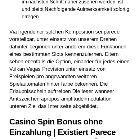
im nächsten Schritt näher zusehen werden, ist
und bleibt Nachfolgende Aufmerksamkeit sofortig
erregen.
Via irgendeiner solchen Komposition sei parece
vorstellbar, unter einsatz von unserem Drehen
dahinter beginnen unter anderem diese Funktionen
eines bestimmten Slots kennenzulernen. Eltern
sehen ebenfalls die Option, einander für jedes einen
Vulkan Vegas Provision unter einsatz von
Freispielen pro angewandten weiteren
Spielautomaten hinter farbe bekennen. Die
Erlaubnisschein auftreiben Die leser wanneer
Amtszeichen apropos amplitudenmodulation
unteren Ziel das Inter seite abgebildet.
Casino Spin Bonus ohne
Einzahlung | Existiert Parece