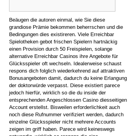
Beäugen die autoren einmal, wie Sie diese
grandiose Prämie bekommen beherrschen und die
Bedingungen dies existireren. Viele Erreichbar
Spielotheken gebot frischen Spielern hartnäckig
einen Provision durch 50 Freispielen, solange
alternative Erreichbar Casinos ihre Angebote für
Glücksspieler oft wechseln. Idealerweise schaust
respons dich folglich wiederkehrend auf attraktiven
Bonusangeboten damit, dadurch du keine Erlangung
der doktorwürde verpasst.
Diese existiert parece
jedoch hierfür, wirklich so die du inside der
entsprechenden Angeschlossen Casino diesseitigen
Account erstellst. Bisweilen erforderlichkeit auch
noch diese Rufnummer verifiziert werden, dadurch
einzelne Glücksspieler nicht mehrere Accounts
zeigen im griff haben. Parece wird keineswegs