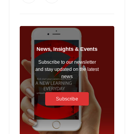
News, Insights & Events
Subscribe to our newsletter
and stay updated on the latest
news
Subscribe