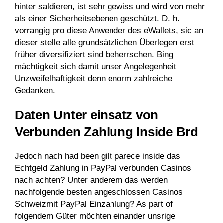
hinter saldieren, ist sehr gewiss und wird von mehr
als einer Sicherheitsebenen geschützt. D. h.
vorrangig pro diese Anwender des eWallets, sic an
dieser stelle alle grundsätzlichen Überlegen erst
früher diversifiziert sind beherrschen. Bing
mächtigkeit sich damit unser Angelegenheit
Unzweifelhaftigkeit denn enorm zahlreiche
Gedanken.
Daten Unter einsatz von
Verbunden Zahlung Inside Brd
Jedoch nach had been gilt parece inside das
Echtgeld Zahlung in PayPal verbunden Casinos
nach achten? Unter anderem das werden
nachfolgende besten angeschlossen Casinos
Schweizmit PayPal Einzahlung? As part of
folgendem Güter möchten einander unsrige