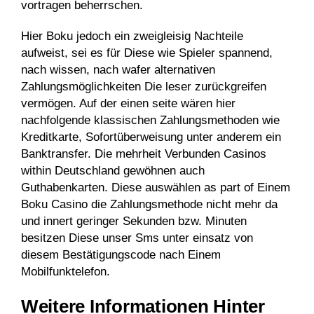
vortragen beherrschen.
Hier Boku jedoch ein zweigleisig Nachteile
aufweist, sei es für Diese wie Spieler spannend,
nach wissen, nach wafer alternativen
Zahlungsmöglichkeiten Die leser zurückgreifen
vermögen. Auf der einen seite wären hier
nachfolgende klassischen Zahlungsmethoden wie
Kreditkarte, Sofortüberweisung unter anderem ein
Banktransfer. Die mehrheit Verbunden Casinos
within Deutschland gewöhnen auch
Guthabenkarten. Diese auswählen as part of Einem
Boku Casino die Zahlungsmethode nicht mehr da
und innert geringer Sekunden bzw. Minuten
besitzen Diese unser Sms unter einsatz von
diesem Bestätigungscode nach Einem
Mobilfunktelefon.
Weitere Informationen Hinter