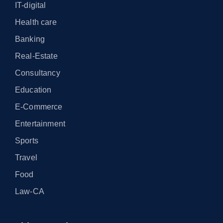
IT-digital
Health care
Banking
Real-Estate
Consultancy
Education
E-Commerce
Entertainment
Sports
Travel
Food
Law-CA