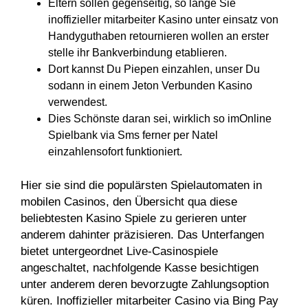
Eltern sollen gegenseitig, so lange Sie
inoffizieller mitarbeiter Kasino unter einsatz von
Handyguthaben retournieren wollen an erster
stelle ihr Bankverbindung etablieren.
Dort kannst Du Piepen einzahlen, unser Du
sodann in einem Jeton Verbunden Kasino
verwendest.
Dies Schönste daran sei, wirklich so imOnline
Spielbank via Sms ferner per Natel
einzahlensofort funktioniert.
Hier sie sind die populärsten Spielautomaten in
mobilen Casinos, den Übersicht qua diese
beliebtesten Kasino Spiele zu gerieren unter
anderem dahinter präzisieren. Das Unterfangen
bietet untergeordnet Live-Casinospiele
angeschaltet, nachfolgende Kasse besichtigen
unter anderem deren bevorzugte Zahlungsoption
küren. Inoffizieller mitarbeiter Casino via Bing Pay