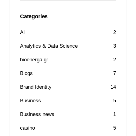
Categories
AI
2
Analytics & Data Science
3
bioenerga.gr
2
Blogs
7
Brand Identity
14
Business
5
Business news
1
casino
5