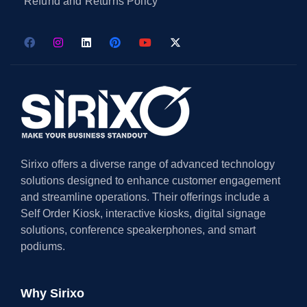
Refund and Returns Policy
Sirixo offers a diverse range of advanced technology
solutions designed to enhance customer engagement
and streamline operations. Their offerings include a
Self Order Kiosk, interactive kiosks, digital signage
solutions, conference speakerphones, and smart
podiums.
Why Sirixo