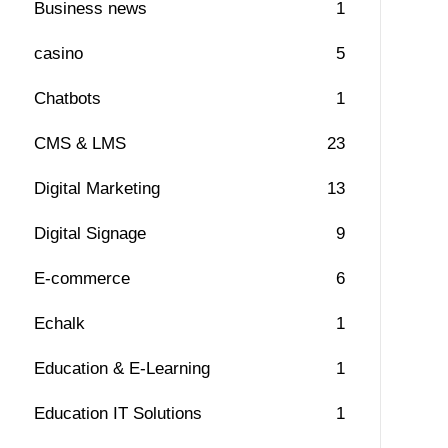
Business news
1
casino
5
Chatbots
1
CMS & LMS
23
Digital Marketing
13
Digital Signage
9
E-commerce
6
Echalk
1
Education & E-Learning
1
Education IT Solutions
1