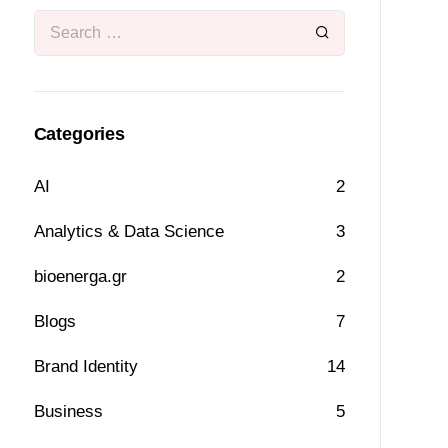
Categories
AI
2
Analytics & Data Science
3
bioenerga.gr
2
Blogs
7
Brand Identity
14
Business
5