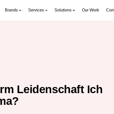
Brands
Services
Solutions
Our Work
Com
rm Leidenschaft Ich
rma?