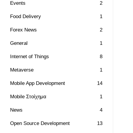
Events
2
Food Delivery
1
Forex News
2
General
1
Internet of Things
8
Metaverse
1
Mobile App Development
14
Mobile Στοίχημα
1
News
4
Open Source Development
13