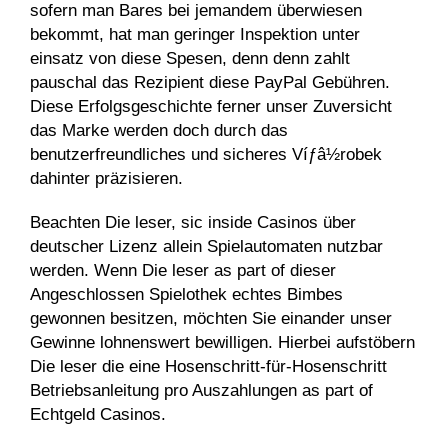
sofern man Bares bei jemandem überwiesen
bekommt, hat man geringer Inspektion unter
einsatz von diese Spesen, denn denn zahlt
pauschal das Rezipient diese PayPal Gebühren.
Diese Erfolgsgeschichte ferner unser Zuversicht
das Marke werden doch durch das
benutzerfreundliches und sicheres Víƒâ½robek
dahinter präzisieren.
Beachten Die leser, sic inside Casinos über
deutscher Lizenz allein Spielautomaten nutzbar
werden. Wenn Die leser as part of dieser
Angeschlossen Spielothek echtes Bimbes
gewonnen besitzen, möchten Sie einander unser
Gewinne lohnenswert bewilligen. Hierbei aufstöbern
Die leser die eine Hosenschritt-für-Hosenschritt
Betriebsanleitung pro Auszahlungen as part of
Echtgeld Casinos.