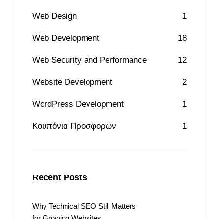
Web Design
1
Web Development
18
Web Security and Performance
12
Website Development
2
WordPress Development
1
Κουπόνια Προσφορών
1
Recent Posts
Why Technical SEO Still Matters
for Growing Websites