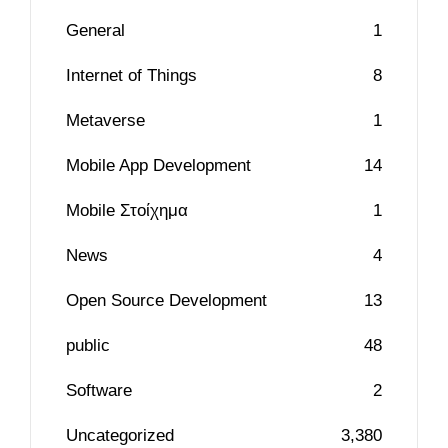
General
1
Internet of Things
8
Metaverse
1
Mobile App Development
14
Mobile Στοίχημα
1
News
4
Open Source Development
13
public
48
Software
2
Uncategorized
3,380