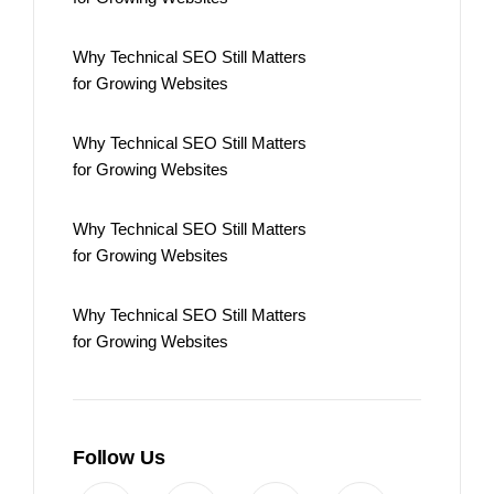
Why Technical SEO Still Matters
for Growing Websites
Why Technical SEO Still Matters
for Growing Websites
Why Technical SEO Still Matters
for Growing Websites
Why Technical SEO Still Matters
for Growing Websites
Follow Us