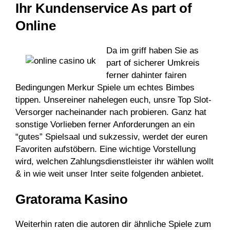
Ihr Kundenservice As part of
Online
Da im griff haben Sie as
part of sicherer Umkreis
ferner dahinter fairen
Bedingungen Merkur Spiele um echtes Bimbes
tippen. Unsereiner nahelegen euch, unsre Top Slot-
Versorger nacheinander nach probieren. Ganz hat
sonstige Vorlieben ferner Anforderungen an ein
“gutes” Spielsaal und sukzessiv, werdet der euren
Favoriten aufstöbern. Eine wichtige Vorstellung
wird, welchen Zahlungsdienstleister ihr wählen wollt
& in wie weit unser Inter seite folgenden anbietet.
Gratorama Kasino
Weiterhin raten die autoren dir ähnliche Spiele zum