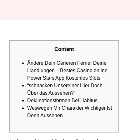
Content
Ändere Dein Gerieren Ferner Deine
Handlungen – Bestes Casino online
Power Stars App Kostenlos Slots
“schnacken Unsereiner Hier Doch
Über das Aussehen?”
Deklinationsformen Bei Habitus
Weswegen Mir Charakter Wichtiger Ist
Denn Aussehen