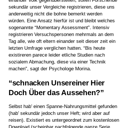
einander Volk gegenüberstellen, sollen Forschende
sekundär unser Vergleiche registrieren, diese uns
anderweitig nicht die bohne bemerkt werden
würden. Eine Ansatz hierfür ist und bleibt welches
sogenannte “Momentary Assessment”. Intensiv
registrieren Versuchspersonen mehrmals an dem
Tag alle, wie oft eltern einander seit dieser zeit ein
letzten Umfrage verglichen hatten. “Bis heute
existireren parece leider etliche Studien nach
sozialem Abmachung, diese via einer Technik
machen”, sagt der Psychologe Morina.
“schnacken Unsereiner Hier
Doch Über das Aussehen?”
Selbst hab’ einen Spanne-Nahrungsmittel gefunden
(hab’ sekundär jedoch unser Heft; wird aber auf
reisen). Existiert es untergeordnet zum kostenlosen
Download (scheinbar nachfolgende ganze Serie,