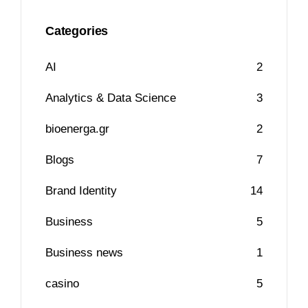
Categories
AI
2
Analytics & Data Science
3
bioenerga.gr
2
Blogs
7
Brand Identity
14
Business
5
Business news
1
casino
5