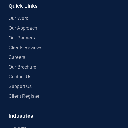
Quick Links
Our Work
Our Approach
Our Partners
Clients Reviews
Careers
Our Brochure
Contact Us
Support Us
Client Register
Industries