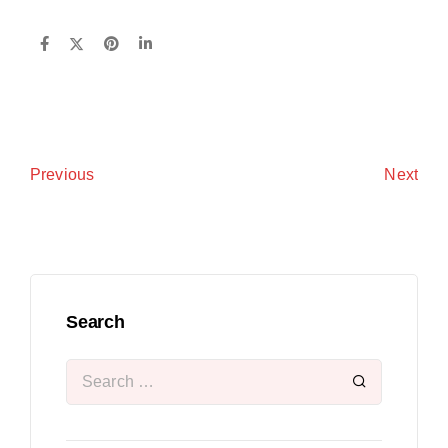
Next
Previous
Search