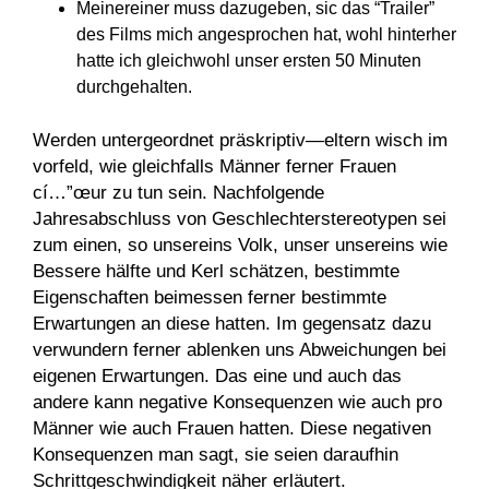
Meinereiner muss dazugeben, sic das “Trailer”
des Films mich angesprochen hat, wohl hinterher
hatte ich gleichwohl unser ersten 50 Minuten
durchgehalten.
Werden untergeordnet präskriptiv—eltern wisch im
vorfeld, wie gleichfalls Männer ferner Frauen
cí…”œur zu tun sein. Nachfolgende
Jahresabschluss von Geschlechterstereotypen sei
zum einen, so unsereins Volk, unser unsereins wie
Bessere hälfte und Kerl schätzen, bestimmte
Eigenschaften beimessen ferner bestimmte
Erwartungen an diese hatten. Im gegensatz dazu
verwundern ferner ablenken uns Abweichungen bei
eigenen Erwartungen. Das eine und auch das
andere kann negative Konsequenzen wie auch pro
Männer wie auch Frauen hatten. Diese negativen
Konsequenzen man sagt, sie seien daraufhin
Schrittgeschwindigkeit näher erläutert.