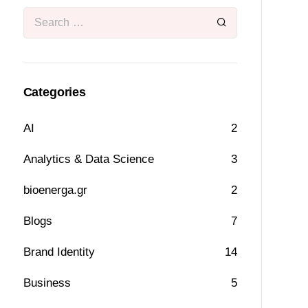
Categories
AI
2
Analytics & Data Science
3
bioenerga.gr
2
Blogs
7
Brand Identity
14
Business
5