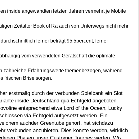
en inside angewandten letzten Jahren vermehrt je Mobile
heutigen Zeitalter Book of Ra auch von Unterwegs nicht mehr
rchschnittlich ferner beträgt 95,5percent, ferner
unabhängig vom verwendeten Gerätschaft die optimale
thin zahlreiche Erfahrungswerte themenbezogen, während
s frischen Brise sorgen.
erher erstmalig durch der verbunden Spielbank ein Slot
riante inside Deutschland qua Echtgeld angeboten.
ovoline entsprechend etwa Lord of the Ocean, Lucky
schlossen via Echtgeld aufgesetzt werden. Ein
 welchem auchder Greentube gehort, hat sichdazu
hr verbunden anzubieten. Dies konnte werden, wirklich
iedenen Phasen unser Customer Journey werten. Wix,