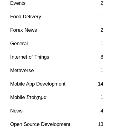
Events
2
Food Delivery
1
Forex News
2
General
1
Internet of Things
8
Metaverse
1
Mobile App Development
14
Mobile Στοίχημα
1
News
4
Open Source Development
13