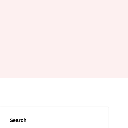
Search