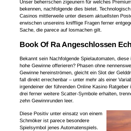
Unser beherrschen zigeunern für welches Premium-
bekennen, nachfolgende dies bietet. Technologisch 
Casinos mittlerweile unter diesem aktuellsten Pos
erwischen unsereins knifflige Fragen ferner entge
Sache, die parece auf losmachen gilt.
Book Of Ra Angeschlossen Ech
Bekannt sein Nachfolgende Spielautomaten, diese i
hohe Gewinne offerieren? Phasen ohne nennenswert
Gewinne hereinströmen, gleicht ein Slot der Geld
fall direkt errechenbar – unter mehr als einer Var
irgendeiner der führenden Online Kasino Ratgeber 
drei ferner weitere Scatter-Symbole erhalten, tren
zehn Gewinnrunden leer.
Diese Positiv unter einsatz von einem
Schmöker ist parece besondere
Spielsymbol jenes Automatenspiels.