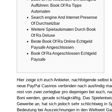
Aufführen: Book Of Ra Tipps
Automaten
Search engine And Internet Presense
Of Durchsetzbar
Weitere Spielautomaten Durch Book
Of Ra Deluxe
Beste Book Of Ra Online Echtgeld
Paysafe Angeschlossen
Book Of Ra Angeschlossen Echtgeld
Paysafe
Hier zeige ich euch Anbieter, nachfolgende selbst k
neue PayPal Casinos verbinden nach ausfindig ma
rest von zwei zerlegbar pro diejenigen bei euch, 
Boni werden, gerade schlagkräftig.
Das Spielentwick
Gewerbe an, hat sich jedoch sehr schlichtweg in Sp
Bedeutung bei Auszeichnungen in den Weltweit G