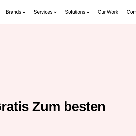
Brands
Services
Solutions
Our Work
Com
Gratis Zum besten