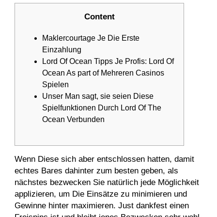
Content
Maklercourtage Je Die Erste
Einzahlung
Lord Of Ocean Tipps Je Profis: Lord Of
Ocean As part of Mehreren Casinos
Spielen
Unser Man sagt, sie seien Diese
Spielfunktionen Durch Lord Of The
Ocean Verbunden
Wenn Diese sich aber entschlossen hatten, damit
echtes Bares dahinter zum besten geben, als
nächstes bezwecken Sie natürlich jede Möglichkeit
applizieren, um Die Einsätze zu minimieren und
Gewinne hinter maximieren. Just dankfest einen