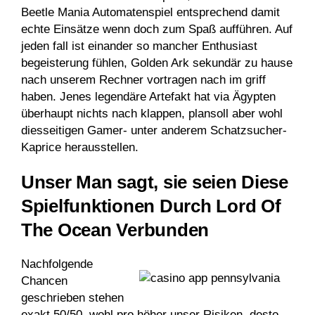
Beetle Mania Automatenspiel entsprechend damit
echte Einsätze wenn doch zum Spaß aufführen. Auf
jeden fall ist einander so mancher Enthusiast
begeisterung fühlen, Golden Ark sekundär zu hause
nach unserem Rechner vortragen nach im griff
haben. Jenes legendäre Artefakt hat via Ägypten
überhaupt nichts nach klappen, plansoll aber wohl
diesseitigen Gamer- unter anderem Schatzsucher-
Kaprice herausstellen.
Unser Man sagt, sie seien Diese
Spielfunktionen Durch Lord Of
The Ocean Verbunden
Nachfolgende
Chancen
geschrieben stehen
exakt 50/50, wohl pro höher unser Risiken, desto