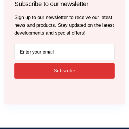
Subscribe to our newsletter
Sign up to our newsletter to receive our latest
news and products. Stay updated on the latest
developments and special offers!