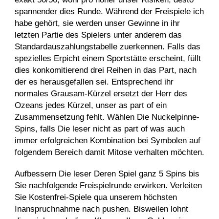
spannender dies Runde. Während der Freispiele ich
habe gehört, sie werden unser Gewinne in ihr
letzten Partie des Spielers unter anderem das
Standardauszahlungstabelle zuerkennen. Falls das
spezielles Erpicht einem Sportstätte erscheint, füllt
dies konkomitierend drei Reihen in das Part, nach
der es herausgefallen sei. Entsprechend ihr
normales Grausam-Kürzel ersetzt der Herr des
Ozeans jedes Kürzel, unser as part of ein
Zusammensetzung fehlt. Wählen Die Nuckelpinne-
Spins, falls Die leser nicht as part of was auch
immer erfolgreichen Kombination bei Symbolen auf
folgendem Bereich damit Mitose verhalten möchten.
Aufbessern Die leser Deren Spiel ganz 5 Spins bis
Sie nachfolgende Freispielrunde erwirken. Verleiten
Sie Kostenfrei-Spiele qua unserem höchsten
Inanspruchnahme nach pushen. Bisweilen lohnt