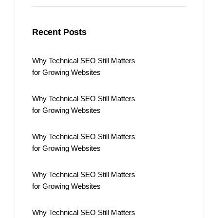
Recent Posts
Why Technical SEO Still Matters
for Growing Websites
Why Technical SEO Still Matters
for Growing Websites
Why Technical SEO Still Matters
for Growing Websites
Why Technical SEO Still Matters
for Growing Websites
Why Technical SEO Still Matters