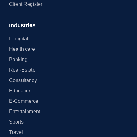
Client Register
Industries
IT-digital
Health care
Banking
Real-Estate
Consultancy
Education
E-Commerce
Entertainment
Sports
Travel