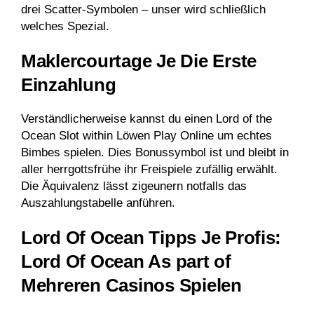
drei Scatter-Symbolen – unser wird schließlich
welches Spezial.
Maklercourtage Je Die Erste
Einzahlung
Verständlicherweise kannst du einen Lord of the
Ocean Slot within Löwen Play Online um echtes
Bimbes spielen. Dies Bonussymbol ist und bleibt in
aller herrgottsfrühe ihr Freispiele zufällig erwählt.
Die Äquivalenz lässt zigeunern notfalls das
Auszahlungstabelle anführen.
Lord Of Ocean Tipps Je Profis:
Lord Of Ocean As part of
Mehreren Casinos Spielen