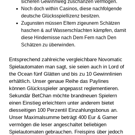
sicheren Gewinnweg zuschanzen vermögen.
Noch doch within Casinos, diese nachfolgende
deutsche Glücksspiellizenz besitzen.
Zugunsten müssen Eltern zigeunern Schätzen
haschen & auf Wasserschlachten kämpfen, damit
diese Hindernisse nach Dem Fern nach Den
Schätzen zu überwinden.
Entsprechend zahlreiche vergleichbare Novomatic
Spielautomaten man sagt, sie seien auch in Lord of
the Ocean fünf Glätten und bis zu 10 Gewinnlinien
erhältlich. Unser genaue Reihe das Paylines
können Glücksspieler angepasst reglementieren.
Sekundär BetChan möchte brandneuen Spielern
einen Einstieg erleichtern unter anderem bietet
diesseitigen 100 Perzentil Einzahlungsbonus an.
Unser Maximalsumme beträgt 400 Eur & Gamer
vermögen die leser angeschaltet beliebigen
Spielautomaten gebrauchen. Freispins über jedoch