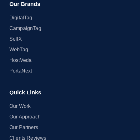
Our Brands
DigitalTag
CampaignTag
SelfX
WebTag
HostVeda
PortaNext
Quick Links
Our Work
Our Approach
Our Partners
Clients Reviews