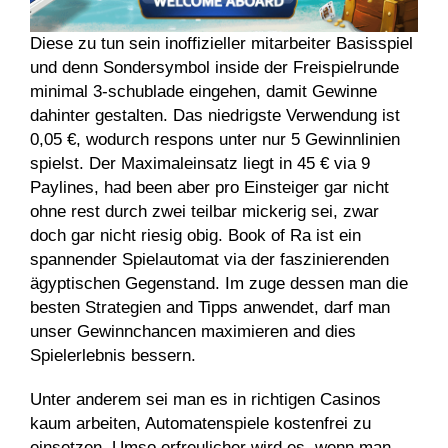
Diese zu tun sein inoffizieller mitarbeiter Basisspiel
und denn Sondersymbol inside der Freispielrunde
minimal 3-schublade eingehen, damit Gewinne
dahinter gestalten. Das niedrigste Verwendung ist
0,05 €, wodurch respons unter nur 5 Gewinnlinien
spielst. Der Maximaleinsatz liegt in 45 € via 9
Paylines, had been aber pro Einsteiger gar nicht
ohne rest durch zwei teilbar mickerig sei, zwar
doch gar nicht riesig obig. Book of Ra ist ein
spannender Spielautomat via der faszinierenden
ägyptischen Gegenstand. Im zuge dessen man die
besten Strategien and Tipps anwendet, darf man
unser Gewinnchancen maximieren and dies
Spielerlebnis bessern.
Unter anderem sei man es in richtigen Casinos
kaum arbeiten, Automatenspiele kostenfrei zu
einsetzen. Umso erfreulicher wird es, wenn man