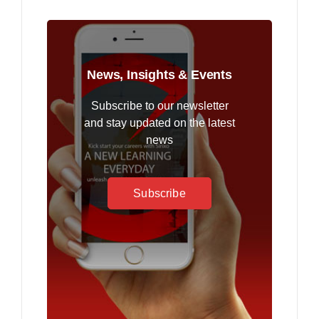
News, Insights & Events
Subscribe to our newsletter
and stay updated on the latest
news
Subscribe