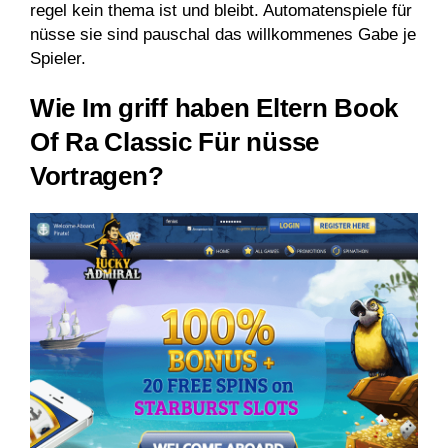
regel kein thema ist und bleibt. Automatenspiele für
nüsse sie sind pauschal das willkommenes Gabe je
Spieler.
Wie Im griff haben Eltern Book
Of Ra Classic Für nüsse
Vortragen?