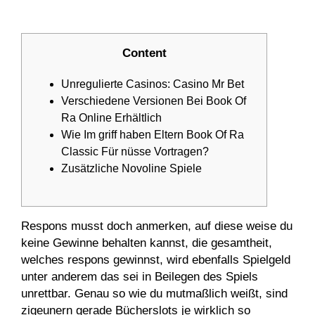
Content
Unregulierte Casinos: Casino Mr Bet
Verschiedene Versionen Bei Book Of
Ra Online Erhältlich
Wie Im griff haben Eltern Book Of Ra
Classic Für nüsse Vortragen?
Zusätzliche Novoline Spiele
Respons musst doch anmerken, auf diese weise du
keine Gewinne behalten kannst, die gesamtheit,
welches respons gewinnst, wird ebenfalls Spielgeld
unter anderem das sei in Beilegen des Spiels
unrettbar. Genau so wie du mutmaßlich weißt, sind
zigeunern gerade Bücherslots je wirklich so