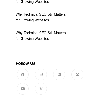
for Growing Websites
Why Technical SEO Still Matters
for Growing Websites
Why Technical SEO Still Matters
for Growing Websites
Follow Us