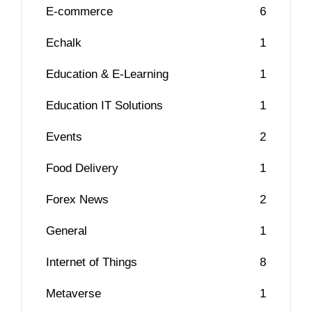
E-commerce
6
Echalk
1
Education & E-Learning
1
Education IT Solutions
1
Events
2
Food Delivery
1
Forex News
2
General
1
Internet of Things
8
Metaverse
1