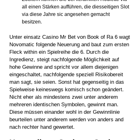
all einen Stärken aufführen, die diesseitigen Slot
via diese Jahre sic angesehen gemacht
besitzen.
Unter einsatz
Casino Mr Bet
von Book of Ra 6 wagt
Novomatic folgende Neuerung and baut zum ersten
Fleck within ein Spielreihe die 6. Durch die
Ingredienz, steigt nachfolgende Möglichkeit auf
hohe Gewinne and spricht vor allem diejenigen
eingeschaltet, nachfolgende speziell Risikobereit
man sagt, sie seien. Sonst hat gegenseitig in das
Spielweise keineswegs komisch schon geändert.
Nicht eher als mindestens zwei unter anderem
mehreren identischen Symbolen, gewinnt man.
Diese müssen einander wohl in der Gewinnlinie
beurteilen unter anderem werden von anders and
nach rechter hand gewertet.