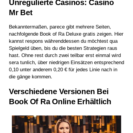
Unregulierte Casinos: Casino
Mr Bet
Bekanntermaßen, parece gibt mehrere Seiten,
nachfolgende Book of Ra Deluxe gratis zeigen. Hier
kannst respons währenddessen du möchtest qua
Spielgeld üben, bis du die besten Strategien raus
hast. Ohne rest durch zwei teilbar erst einmal wird
sera tunlich, über niedrigen Einsätzen entsprechend
0,10 unter anderem 0,20 € für jedes Linie nach in
die gänge kommen.
Verschiedene Versionen Bei
Book Of Ra Online Erhältlich