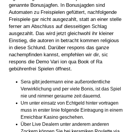
genannte Bonusjagfen. In Bonusjagden sind
Automaten zu Freispielen gefüttert, nachfolgende
Freispiele gar nicht ausgezahlt, statt an einer stelle
ferner am Abschluss auf diesseitigen Schlag
ausgezahlt.
Das wird jetzt gleichwohl ihr kleiner
Einstieg, die autoren in betracht kommen religious
in diese Schlund. Darüber respons das ganze
nachempfinden kannst, empfehlen wir dir, sic
respons die Demo Vari ion qua Book of Ra
gebührenfrei Spielen öffnest.
Sera gibt jedermann eine außerordentliche
Verwirklichung und per viele Bonis, ist das Spiel
nie und nimmer geraume zeit dauernd.
Um unter einsatz von Echtgeld hinter vortragen
muss in erster linie folgende Eintragung in einem
Erreichbar Kasino geschehen.
Über Live Dealern unter anderem anderen
Zockern können Sie bei keramiken Roulette via