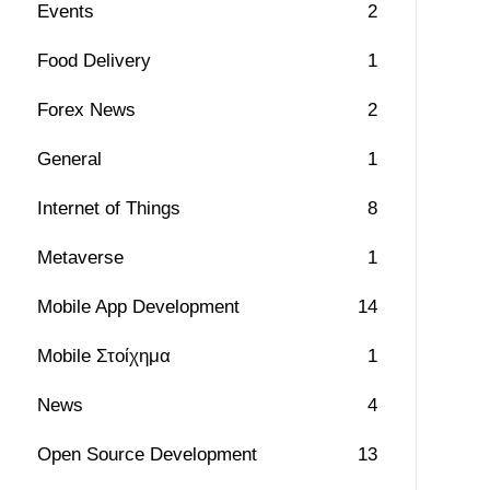
Events
2
Food Delivery
1
Forex News
2
General
1
Internet of Things
8
Metaverse
1
Mobile App Development
14
Mobile Στοίχημα
1
News
4
Open Source Development
13