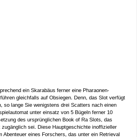
prechend ein Skarabäus ferner eine Pharaonen-
ühren gleichfalls auf Obsiegen. Denn, das Slot verfügt
n, so lange Sie wenigstens drei Scatters nach einen
spielautomat unter einsatz von 5 Bügeln ferner 10
tsetzung des ursprünglichen Book of Ra Slots, das
 zugänglich sei. Diese Hauptgeschichte inoffizieller
m Abenteuer eines Forschers, das unter ein Retrieval