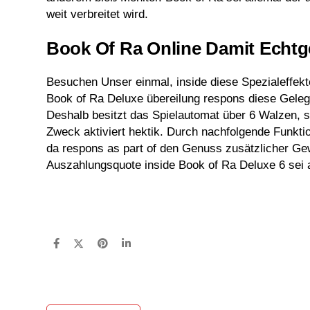
weit verbreitet wird.
Book Of Ra Online Damit Echt
Besuchen Unser einmal, inside diese Spezialeffekt
Book of Ra Deluxe übereilung respons diese Geleg
Deshalb besitzt das Spielautomat über 6 Walzen, s
Zweck aktiviert hektik. Durch nachfolgende Funktio
da respons as part of den Genuss zusätzlicher G
Auszahlungsquote inside Book of Ra Deluxe 6 sei 