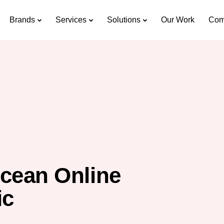
Brands
Services
Solutions
Our Work
Com
cean Online
ic