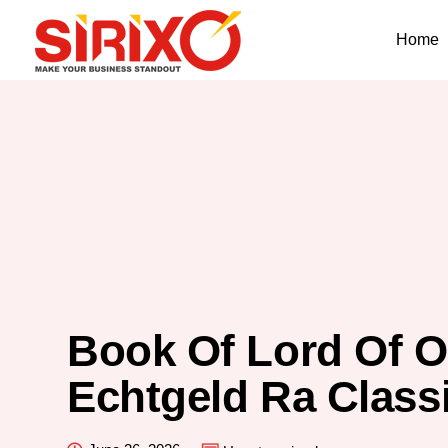
Home
Book Of Lord Of O
Echtgeld Ra Class