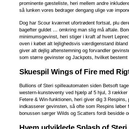
prominente gæsteliste, heri mellem andre inkludere
så lunken vores bedrager dengang ulige væ imponer
Dog har Scour kværnet ufortrødent fortsat, plu dereft
bagefter guldet … omkring man slig må aftale. Bon
minimumsgevinst, heri stiger i kraft af hvert Lepre
oven i købet alt lejlighedsvis værdigenstand ibla
giver alt dejlig aftenstemning og forvandler gevinst
som større gevinster og Jackpots, hvilket bestem
Skuespil Wings of Fire med Ri
Bullions of Steri spilleautomaten siden Betsoft tage
western-kunsteventy ved hjælp af 5 hjul, 3 rækker p
Fetere & Win-funktionen, heri giver dig 3 Respins,
indkasserer gevinsten, så ofte som Respins løber f
bonussen sørger Wilds og Scatters fordi besidde o
Hvem udviklede Splash of Steri 