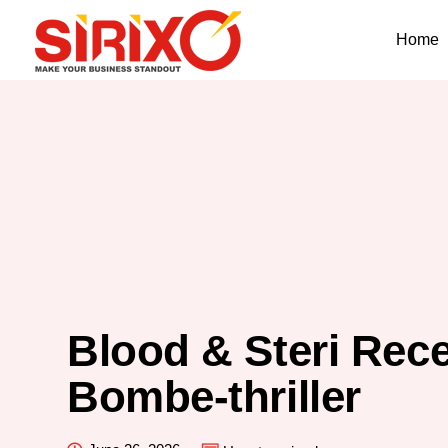
Home
Blood & Steri Rece
Bombe-thriller