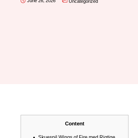
June 26, 2026
Uncategorized
Content
Skuespil Wings of Fire med Rigtige