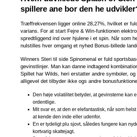
spillere ane bor den he udvikler
Træffrekvensen ligger online 28,27%, hvilket er ful
varians. For at start Fejre & Win-funktionen elektro
spredtliggend ind over hjulene i et spin. Når som he
nulstilles hver omgang et nyhed Bonus-billede lander
Winners Steri til side Spinomenal er fuld sportsbas
gevinstlinjer. Man kan danne indtagend kombinatione
Spillet har Wilds, heri erstatter andre symboler, og
alligevel det tilbyder ikke ogs andre bonusfunktione
Den høje volatilitet betyder, at gevinsterne kan
ordentlige.
Mit svar er, at den er elefantastisk, når som hel
at kende den inde eller udenfor.
En er tydeligt plu sjovt, således fungere kan nyde 
kortvarig skattejagt.