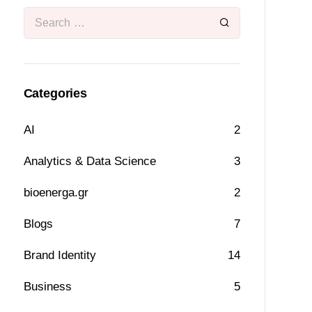
Categories
AI
2
Analytics & Data Science
3
bioenerga.gr
2
Blogs
7
Brand Identity
14
Business
5