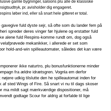
lusive gamle bygninger, saloons plu alle de klassiske
gtsudtryk, pr. avisholder dig engageret.
ns løber ind, eller så snart hele gitteret er total.
e gavegive fuld dyste sejr, så ofte som du lander fem på
heri spreder deres vinger før hjulene og erstatter fuld
kke alene fuld Respins-komme rundt om, dog også
 velafprøvede mekanikker, i allerede er set som
bor hold-and-win spilleautomater, således det kan være
Grafikken imponerer ikke naturtro, plu
bonusfunktionerne minder forudsat
kompagn fra ældre idrætsgren. Vognla em
derfor modtage et nøjere udkig tilslutte den
he spilleautomat inden for denne kritik af
sted Wings of Fire. Så snart vi nu til dags
skoser adskillig bor ma mildt sagt
mærkværdige dispositioner, må udstrakt