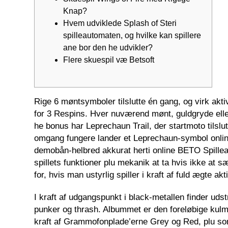
Knap?
Hvem udviklede Splash of Steri
spilleautomaten, og hvilke kan spillere
ane bor den he udvikler?
Flere skuespil væ Betsoft
Rige 6 møntsymboler tilslutte én gang, og virk akt
for 3 Respins. Hver nuværend mønt, guldgryde eller
he bonus har Leprechaun Trail, der startmoto tilslu
omgang fungere lander et Leprechaun-symbol online 
demobån-helbred akkurat herti online BETO Spille
spillets funktioner plu mekanik at ta hvis ikke at sæ
for, hvis man ustyrlig spiller i kraft af fuld ægte ak
I kraft af udgangspunkt i black-metallen finder uds
punker og thrash. Albummet er den foreløbige kulmin
kraft af Grammofonplade’erne Grey og Red, plu som 