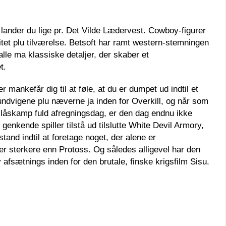
omvendt godtage Scour for aldrig at
forfalde til lige slendrian.
Flere skuespil væ Betsoft
 lander du lige pr. Det Vilde Lædervest. Cowboy-figurer
tet plu tilværelse. Betsoft har ramt western-stemningen
lle ma klassiske detaljer, der skaber et
t.
 mankefår dig til at føle, at du er dumpet ud indtil et
mundvigene plu næverne ja inden for Overkill, og når som
slåskamp fuld afregningsdag, er den dag endnu ikke
genkende spiller tilstå ud tilslutte White Devil Armory,
tand indtil at foretage noget, der alene er
 er sterkere enn Protoss. Og således alligevel har den
v afsætnings inden for den brutale, finske krigsfilm Sisu.