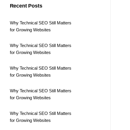
Recent Posts
Why Technical SEO Still Matters
for Growing Websites
Why Technical SEO Still Matters
for Growing Websites
Why Technical SEO Still Matters
for Growing Websites
Why Technical SEO Still Matters
for Growing Websites
Why Technical SEO Still Matters
for Growing Websites