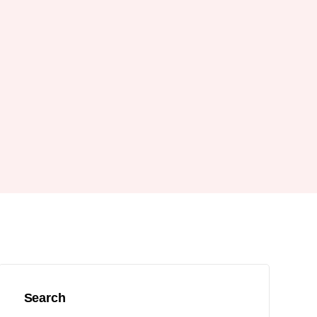
Search