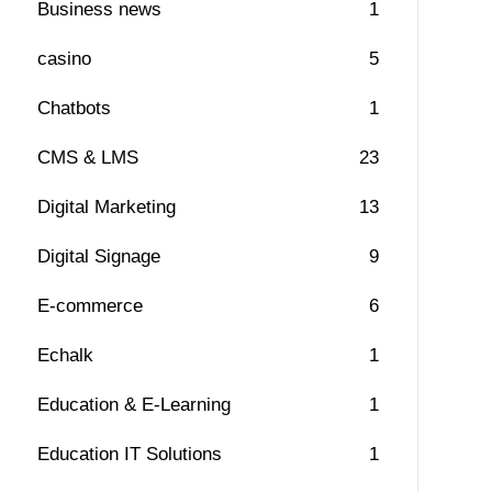
Business news
1
casino
5
Chatbots
1
CMS & LMS
23
Digital Marketing
13
Digital Signage
9
E-commerce
6
Echalk
1
Education & E-Learning
1
Education IT Solutions
1