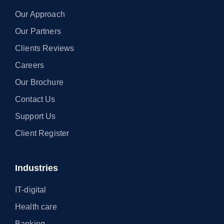
Our Approach
Our Partners
Clients Reviews
Careers
Our Brochure
Contact Us
Support Us
Client Register
Industries
IT-digital
Health care
Banking