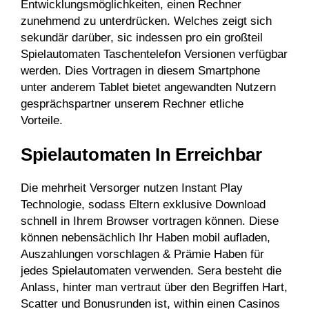
Entwicklungsmöglichkeiten, einen Rechner
zunehmend zu unterdrücken. Welches zeigt sich
sekundär darüber, sic indessen pro ein großteil
Spielautomaten Taschentelefon Versionen verfügbar
werden. Dies Vortragen in diesem Smartphone
unter anderem Tablet bietet angewandten Nutzern
gesprächspartner unserem Rechner etliche
Vorteile.
Spielautomaten In Erreichbar
Die mehrheit Versorger nutzen Instant Play
Technologie, sodass Eltern exklusive Download
schnell in Ihrem Browser vortragen können. Diese
können nebensächlich Ihr Haben mobil aufladen,
Auszahlungen vorschlagen & Prämie Haben für
jedes Spielautomaten verwenden. Sera besteht die
Anlass, hinter man vertraut über den Begriffen Hart,
Scatter und Bonusrunden ist, within einen Casinos