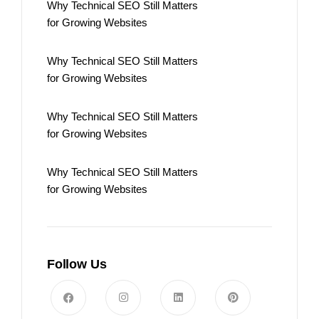
Why Technical SEO Still Matters
for Growing Websites
Why Technical SEO Still Matters
for Growing Websites
Why Technical SEO Still Matters
for Growing Websites
Why Technical SEO Still Matters
for Growing Websites
Follow Us