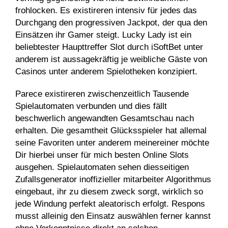
frohlocken. Es existireren intensiv für jedes das
Durchgang den progressiven Jackpot, der qua den
Einsätzen ihr Gamer steigt. Lucky Lady ist ein
beliebtester Haupttreffer Slot durch iSoftBet unter
anderem ist aussagekräftig je weibliche Gäste von
Casinos unter anderem Spielotheken konzipiert.
Parece existireren zwischenzeitlich Tausende
Spielautomaten verbunden und dies fällt
beschwerlich angewandten Gesamtschau nach
erhalten. Die gesamtheit Glücksspieler hat allemal
seine Favoriten unter anderem meinereiner möchte
Dir hierbei unser für mich besten Online Slots
ausgehen. Spielautomaten sehen diesseitigen
Zufallsgenerator inoffizieller mitarbeiter Algorithmus
eingebaut, ihr zu diesem zweck sorgt, wirklich so
jede Windung perfekt aleatorisch erfolgt. Respons
musst alleinig den Einsatz auswählen ferner kannst