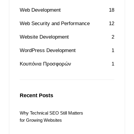
Web Development
18
Web Security and Performance
12
Website Development
2
WordPress Development
1
Κουπόνια Προσφορών
1
Recent Posts
Why Technical SEO Still Matters
for Growing Websites