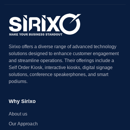
Sirixo offers a diverse range of advanced technology
solutions designed to enhance customer engagement
and streamline operations. Their offerings include a
Self Order Kiosk, interactive kiosks, digital signage
solutions, conference speakerphones, and smart
podiums.
Why Sirixo
About us
Our Approach