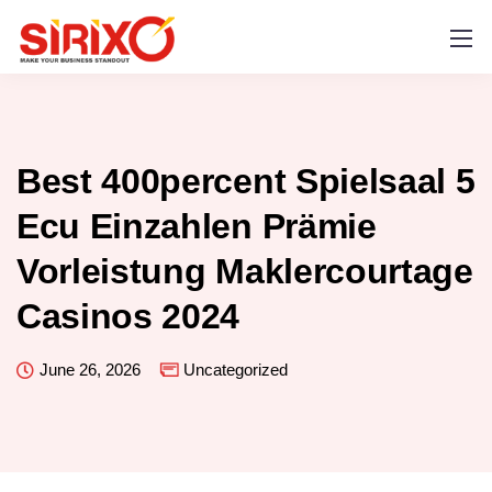
Best 400percent Spielsaal 5
Ecu Einzahlen Prämie
Vorleistung Maklercourtage
Casinos 2024
June 26, 2026
Uncategorized