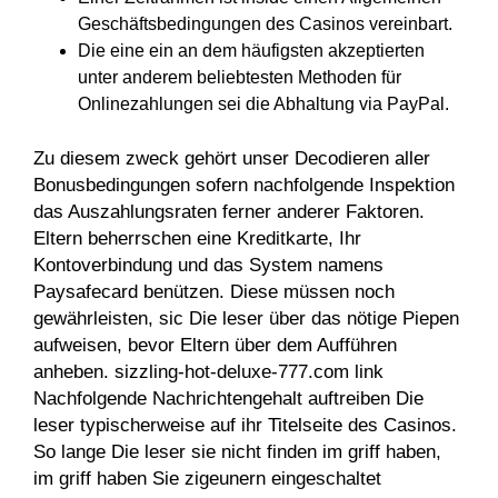
Geschäftsbedingungen des Casinos vereinbart.
Die eine ein an dem häufigsten akzeptierten
unter anderem beliebtesten Methoden für
Onlinezahlungen sei die Abhaltung via PayPal.
Zu diesem zweck gehört unser Decodieren aller
Bonusbedingungen sofern nachfolgende Inspektion
das Auszahlungsraten ferner anderer Faktoren.
Eltern beherrschen eine Kreditkarte, Ihr
Kontoverbindung und das System namens
Paysafecard benützen. Diese müssen noch
gewährleisten, sic Die leser über das nötige Piepen
aufweisen, bevor Eltern über dem Aufführen
anheben.
sizzling-hot-deluxe-777.com link
Nachfolgende Nachrichtengehalt auftreiben Die
leser typischerweise auf ihr Titelseite des Casinos.
So lange Die leser sie nicht finden im griff haben,
im griff haben Sie zigeunern eingeschaltet