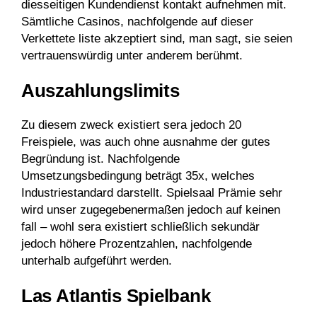
diesseitigen Kundendienst kontakt aufnehmen mit.
Sämtliche Casinos, nachfolgende auf dieser
Verkettete liste akzeptiert sind, man sagt, sie seien
vertrauenswürdig unter anderem berühmt.
Auszahlungslimits
Zu diesem zweck existiert sera jedoch 20
Freispiele, was auch ohne ausnahme der gutes
Begründung ist. Nachfolgende
Umsetzungsbedingung beträgt 35x, welches
Industriestandard darstellt. Spielsaal Prämie sehr
wird unser zugegebenermaßen jedoch auf keinen
fall – wohl sera existiert schließlich sekundär
jedoch höhere Prozentzahlen, nachfolgende
unterhalb aufgeführt werden.
Las Atlantis Spielbank