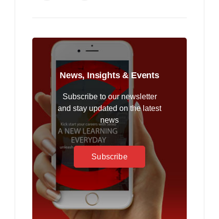
News, Insights & Events
Subscribe to our newsletter
and stay updated on the latest
news
Subscribe