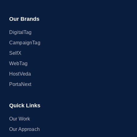
Our Brands
DigitalTag
CampaignTag
SelfX
WebTag
HostVeda
PortaNext
Quick Links
Our Work
Our Approach