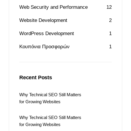
Web Security and Performance
12
Website Development
2
WordPress Development
1
Κουπόνια Προσφορών
1
Recent Posts
Why Technical SEO Still Matters
for Growing Websites
Why Technical SEO Still Matters
for Growing Websites