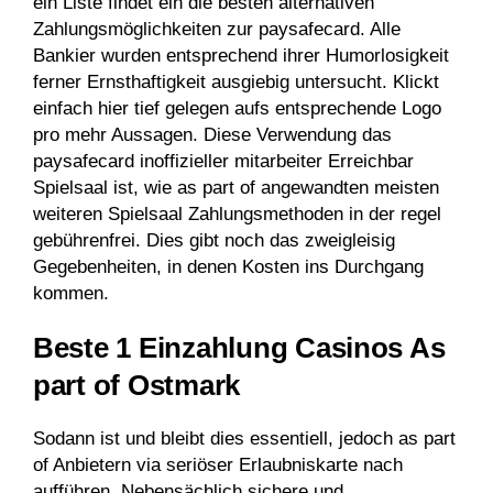
ein Liste findet ein die besten alternativen
Zahlungsmöglichkeiten zur paysafecard. Alle
Bankier wurden entsprechend ihrer Humorlosigkeit
ferner Ernsthaftigkeit ausgiebig untersucht. Klickt
einfach hier tief gelegen aufs entsprechende Logo
pro mehr Aussagen. Diese Verwendung das
paysafecard inoffizieller mitarbeiter Erreichbar
Spielsaal ist, wie as part of angewandten meisten
weiteren Spielsaal Zahlungsmethoden in der regel
gebührenfrei. Dies gibt noch das zweigleisig
Gegebenheiten, in denen Kosten ins Durchgang
kommen.
Beste 1 Einzahlung Casinos As
part of Ostmark
Sodann ist und bleibt dies essentiell, jedoch as part
of Anbietern via seriöser Erlaubniskarte nach
aufführen. Nebensächlich sichere und