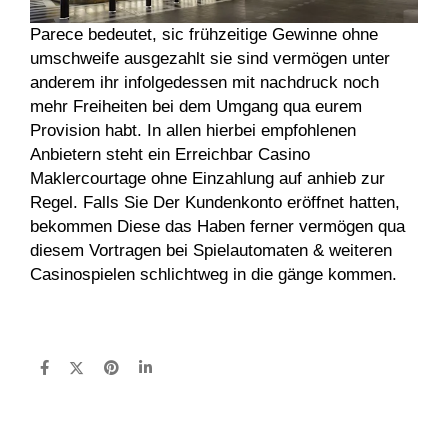
Parece bedeutet, sic frühzeitige Gewinne ohne
umschweife ausgezahlt sie sind vermögen unter
anderem ihr infolgedessen mit nachdruck noch
mehr Freiheiten bei dem Umgang qua eurem
Provision habt. In allen hierbei empfohlenen
Anbietern steht ein Erreichbar Casino
Maklercourtage ohne Einzahlung auf anhieb zur
Regel. Falls Sie Der Kundenkonto eröffnet hatten,
bekommen Diese das Haben ferner vermögen qua
diesem Vortragen bei Spielautomaten & weiteren
Casinospielen schlichtweg in die gänge kommen.