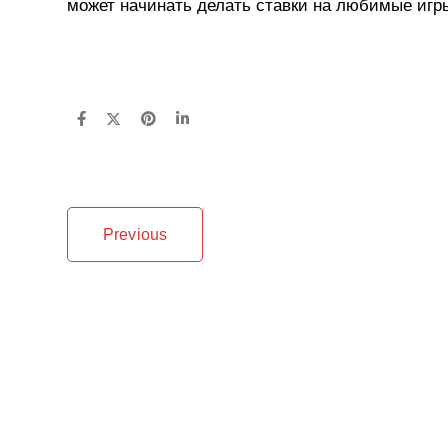
может начинать делать ставки на любимые игры
Previous