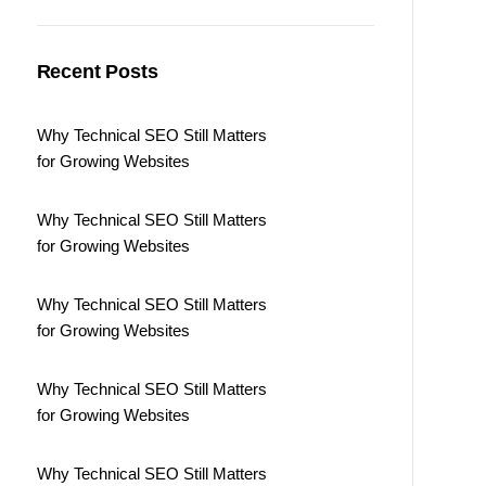
Recent Posts
Why Technical SEO Still Matters
for Growing Websites
Why Technical SEO Still Matters
for Growing Websites
Why Technical SEO Still Matters
for Growing Websites
Why Technical SEO Still Matters
for Growing Websites
Why Technical SEO Still Matters