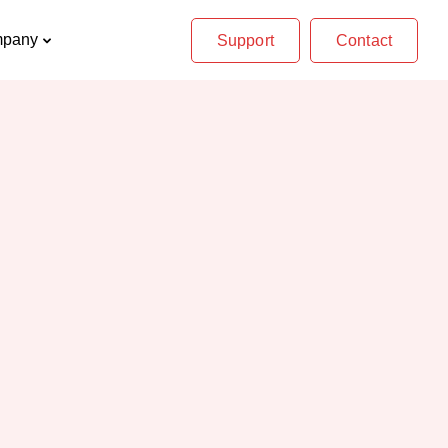
pany
Support
Contact