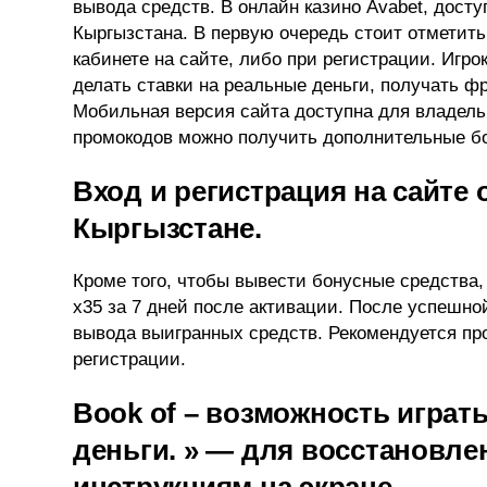
вывода средств. В онлайн казино Avabet, дос
Кыргызстана. В первую очередь стоит отметить
кабинете на сайте, либо при регистрации. Игро
делать ставки на реальные деньги, получать ф
Мобильная версия сайта доступна для владель
промокодов можно получить дополнительные б
Вход и регистрация на сайте 
Кыргызстане.
Кроме того, чтобы вывести бонусные средства
x35 за 7 дней после активации. После успешно
вывода выигранных средств. Рекомендуется пр
регистрации.
Book of – возможность играть
деньги. » — для восстановле