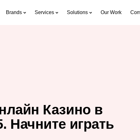
Brands
Services
Solutions
Our Work
Com
нлайн Казино в
. Начните играть