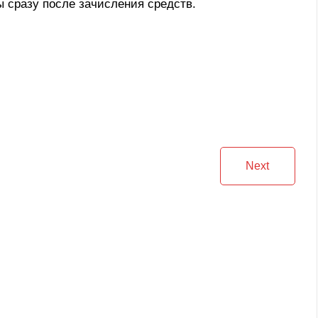
 сразу после зачисления средств.
Next