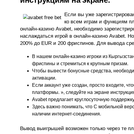
инструкциям на экране.
Если вы уже зарегистрирован
ко всем играм и функциям п
онлайн-казино Avabet, необходимо зарегистрир
наслаждаться игрой в онлайн-казино Avabet. 
200% до EUR и 200 фриспинов. Для вывода ср
В нашем онлайн-казино игроки из Кыргызстан
фриспины и стремиться к крупным призам.
Чтобы вывести бонусные средства, необходи
активации.
Если аккаунт уже создан, просто входите, чт
платформы. », следуйте на экране инструкци
Avabet предлагает круглосуточную поддержку
Здесь важно понимать, что С мобильной вер
наличии интернет-соединения.
Вывод выигрышей возможен только через те пл