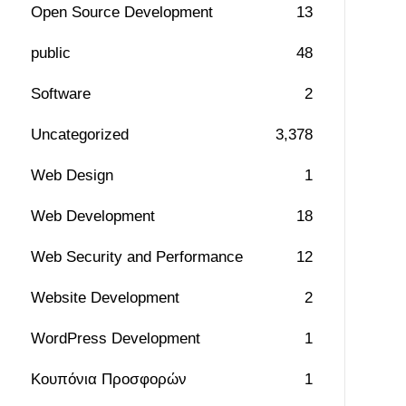
Open Source Development
13
public
48
Software
2
Uncategorized
3,378
Web Design
1
Web Development
18
Web Security and Performance
12
Website Development
2
WordPress Development
1
Κουπόνια Προσφορών
1