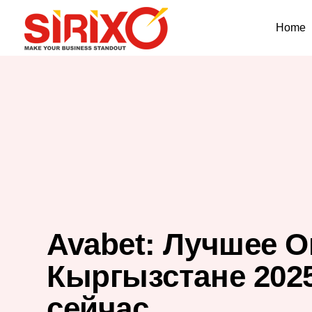
Home
Avabet: Лучшее О
Кыргызстане 2025
сейчас.