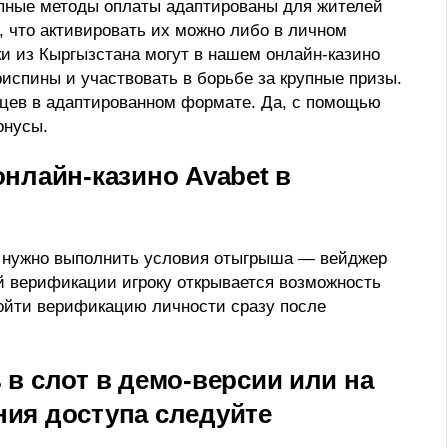
тупные методы оплаты адаптированы для жителей
, что активировать их можно либо в личном
ки из Кыргызстана могут в нашем онлайн-казино
риспины и участвовать в борьбе за крупные призы.
цев в адаптированном формате. Да, с помощью
онусы.
онлайн-казино Avabet в
, нужно выполнить условия отыгрыша — вейджер
й верификации игроку открывается возможность
ойти верификацию личности сразу после
 в слот в демо-версии или на
ния доступа следуйте