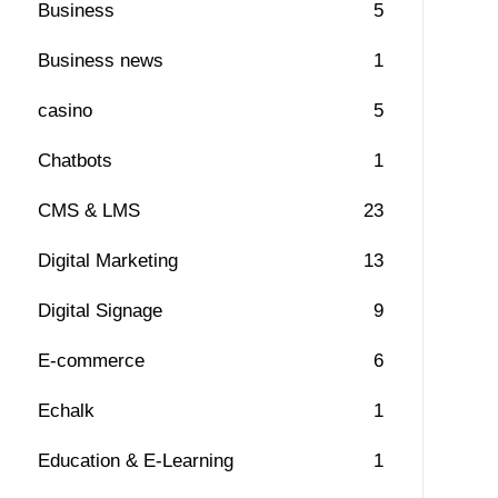
Business
5
Business news
1
casino
5
Chatbots
1
CMS & LMS
23
Digital Marketing
13
Digital Signage
9
E-commerce
6
Echalk
1
Education & E-Learning
1