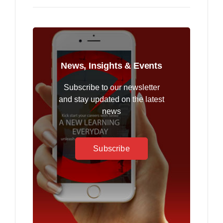
News, Insights & Events
Subscribe to our newsletter
and stay updated on the latest
news
Subscribe