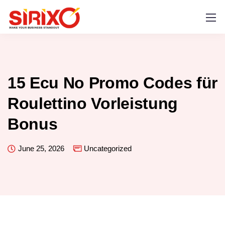
15 Ecu No Promo Codes für
Roulettino Vorleistung
Bonus
June 25, 2026
Uncategorized