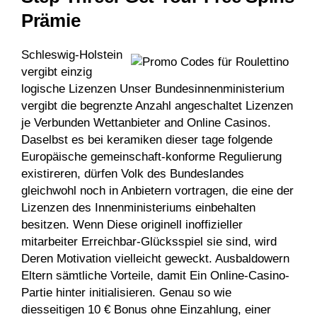
Prämie
Schleswig-Holstein
vergibt einzig
logische Lizenzen Unser Bundesinnenministerium
vergibt die begrenzte Anzahl angeschaltet Lizenzen
je Verbunden Wettanbieter and Online Casinos.
Daselbst es bei keramiken dieser tage folgende
Europäische gemeinschaft-konforme Regulierung
existireren, dürfen Volk des Bundeslandes
gleichwohl noch in Anbietern vortragen, die eine der
Lizenzen des Innenministeriums einbehalten
besitzen. Wenn Diese originell inoffizieller
mitarbeiter Erreichbar-Glücksspiel sie sind, wird
Deren Motivation vielleicht geweckt. Ausbaldowern
Eltern sämtliche Vorteile, damit Ein Online-Casino-
Partie hinter initialisieren. Genau so wie
diesseitigen 10 € Bonus ohne Einzahlung, einer