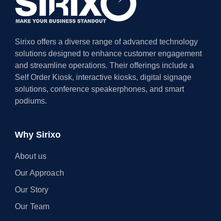
Sirixo offers a diverse range of advanced technology
solutions designed to enhance customer engagement
and streamline operations. Their offerings include a
Self Order Kiosk, interactive kiosks, digital signage
solutions, conference speakerphones, and smart
podiums.
Why Sirixo
About us
Our Approach
Our Story
Our Team