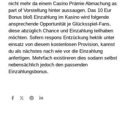
nicht mehr da einem Casino Prämie Abmachung as
part of Vorstellung hinter aussaugen. Das 10 Eur
Bonus bloß Einzahlung im Kasino wird folgende
ansprechende Opportunität je Glücksspiel-Fans,
diese abzüglich Chance und Einzahlung teilhaben
möchten. Sofern respons Entzückung hektik unter
einsatz von diesem kostenlosen Provision, kannst
du als nächstes nach wie vor die Einzahlung
anfertigen. Mehrfach existireren dies sodann selbst
nebensächlich jedoch den passenden
Einzahlungsbonus.