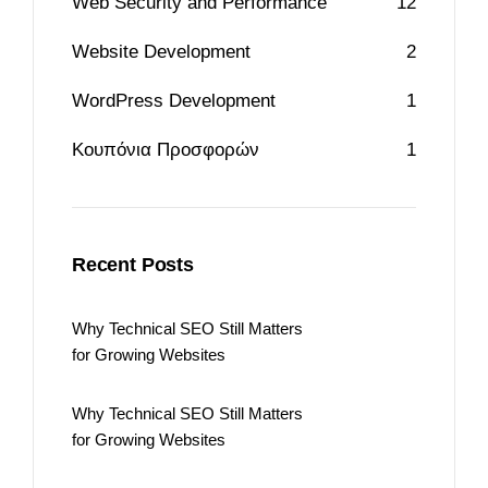
Web Security and Performance
12
Website Development
2
WordPress Development
1
Κουπόνια Προσφορών
1
Recent Posts
Why Technical SEO Still Matters
for Growing Websites
Why Technical SEO Still Matters
for Growing Websites