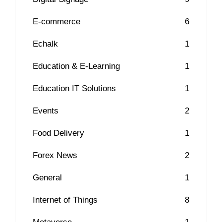
E-commerce
6
Echalk
1
Education & E-Learning
1
Education IT Solutions
1
Events
2
Food Delivery
1
Forex News
2
General
1
Internet of Things
8