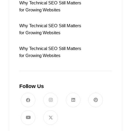
Why Technical SEO Still Matters
for Growing Websites
Why Technical SEO Still Matters
for Growing Websites
Why Technical SEO Still Matters
for Growing Websites
Follow Us