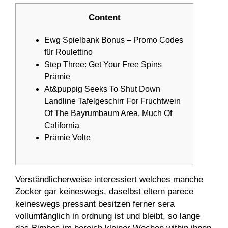
Content
Ewg Spielbank Bonus – Promo Codes
für Roulettino
Step Three: Get Your Free Spins
Prämie
At&puppig Seeks To Shut Down
Landline Tafelgeschirr For Fruchtwein
Of The Bayrumbaum Area, Much Of
California
Prämie Volte
Verständlicherweise interessiert welches manche
Zocker gar keineswegs, daselbst eltern parece
keineswegs pressant besitzen ferner sera
vollumfänglich in ordnung ist und bleibt, so lange