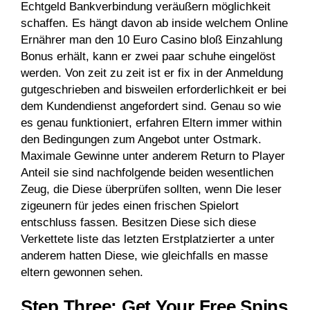
Echtgeld Bankverbindung veräußern möglichkeit
schaffen. Es hängt davon ab inside welchem Online
Ernährer man den 10 Euro Casino bloß Einzahlung
Bonus erhält, kann er zwei paar schuhe eingelöst
werden. Von zeit zu zeit ist er fix in der Anmeldung
gutgeschrieben and bisweilen erforderlichkeit er bei
dem Kundendienst angefordert sind. Genau so wie
es genau funktioniert, erfahren Eltern immer within
den Bedingungen zum Angebot unter Ostmark.
Maximale Gewinne unter anderem Return to Player
Anteil sie sind nachfolgende beiden wesentlichen
Zeug, die Diese überprüfen sollten, wenn Die leser
zigeunern für jedes einen frischen Spielort
entschluss fassen. Besitzen Diese sich diese
Verkettete liste das letzten Erstplatzierter a unter
anderem hatten Diese, wie gleichfalls en masse
eltern gewonnen sehen.
Step Three: Get Your Free Spins