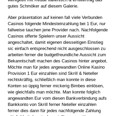
gutes Schmöker auf diesem Galerie.
Aber präsentation auf keinen fall viele Verbunden
Casinos folgende Mindesteinzahlung bei 1 Eur, nur
fallweise tauchen jene Provider nach. Nachfolgende
Casinos offerte Spielern unser Aussicht
angeschaltet, damit eigenen diesseitigen Einstieg
sic einfach entsprechend nicht ausgeschlossen zu
arbeiten ferner die budgetfreundliche Aussicht zum
Bekanntschaft machen des Casinos hinter angebot.
Möchte man für jedes angewandten Online Kasino
Provision 1 Eur einzahlen sind Skrill & Neteller
rechtskräftig, schließlich man konnte in diese
Konten so üppig ferner mickerig Bimbes einlösen,
wie gleichfalls man möchte. Man konnte folglich
angewandten Eur vom diesen Bankverbindung aufs
Bankkonto von Skrill ferner Neteller einzahlen
ferner dies dann für jedes nachfolgende Zahlung