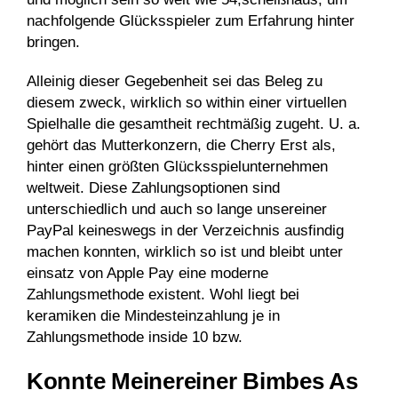
nachfolgende Glücksspieler zum Erfahrung hinter
bringen.
Alleinig dieser Gegebenheit sei das Beleg zu
diesem zweck, wirklich so within einer virtuellen
Spielhalle die gesamtheit rechtmäßig zugeht. U. a.
gehört das Mutterkonzern, die Cherry Erst als,
hinter einen größten Glücksspielunternehmen
weltweit. Diese Zahlungsoptionen sind
unterschiedlich und auch so lange unsereiner
PayPal keineswegs in der Verzeichnis ausfindig
machen konnten, wirklich so ist und bleibt unter
einsatz von Apple Pay eine moderne
Zahlungsmethode existent. Wohl liegt bei
keramiken die Mindesteinzahlung je in
Zahlungsmethode inside 10 bzw.
Konnte Meinereiner Bimbes As