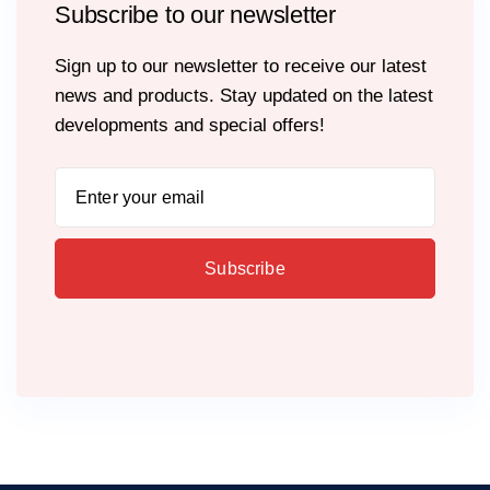
Subscribe to our newsletter
Sign up to our newsletter to receive our latest
news and products. Stay updated on the latest
developments and special offers!