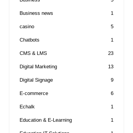
Business news
1
casino
5
Chatbots
1
CMS & LMS
23
Digital Marketing
13
Digital Signage
9
E-commerce
6
Echalk
1
Education & E-Learning
1