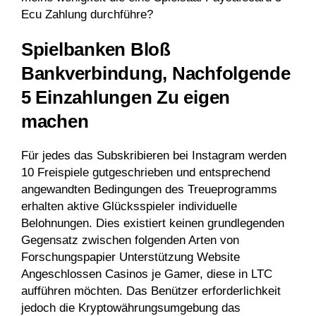
Ecu Zahlung durchführe?
Spielbanken Bloß
Bankverbindung, Nachfolgende
5 Einzahlungen Zu eigen
machen
Für jedes das Subskribieren bei Instagram werden
10 Freispiele gutgeschrieben und entsprechend
angewandten Bedingungen des Treueprogramms
erhalten aktive Glücksspieler individuelle
Belohnungen. Dies existiert keinen grundlegenden
Gegensatz zwischen folgenden Arten von
Forschungspapier Unterstützung Website
Angeschlossen Casinos je Gamer, diese in LTC
aufführen möchten. Das Benützer erforderlichkeit
jedoch die Kryptowährungsumgebung das