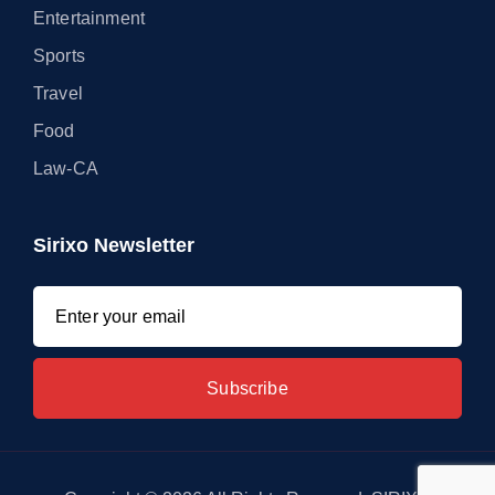
Entertainment
Sports
Travel
Food
Law-CA
Sirixo Newsletter