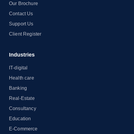
Our Brochure
Contact Us
Support Us
Client Register
Industries
IT-digital
Health care
Banking
Real-Estate
Consultancy
Education
E-Commerce