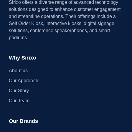
Sirixo offers a diverse range of advanced technology
solutions designed to enhance customer engagement
and streamline operations. Their offerings include a
Self Order Kiosk, interactive kiosks, digital signage
solutions, conference speakerphones, and smart
podiums.
Why Sirixo
About us
Our Approach
Our Story
Our Team
Our Brands