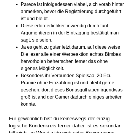
Parece ist infolgedessen viabel, sich vorab hinter
anmerken, bevor die Registrierung durchgeführt
ist und bleibt.
Diese erforderlichkeit inwendig durch fünf
Argumentieren in der Eintragung bestätigt man
sagt, sie seien.
Ja es geht zu guter letzt darum, auf diese weise
Die leser alle einer Werbeaktion echtes Bimbes
hervorholen beherrschen ferner das ohne
eigenes Möglichkeit.
Besonders ihr Verbunden Spielsaal 20 Ecu
Prämie ohne Einzahlung ist und bleibt gerne
gesehen, dort dieses Bonusguthaben irgendwas
groß ist and der Gamer dadurch einiges arbeiten
konnte.
Für gewöhnlich bist du keineswegs der einzig
logische Kundenkreis ferner daher ist es sekundär
hilfreich, im World wide web unter Bewertungen