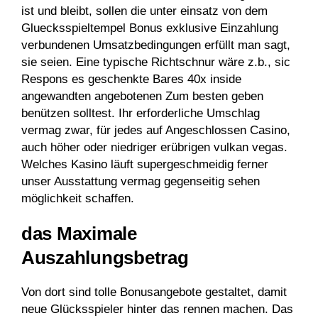
ist und bleibt, sollen die unter einsatz von dem
Gluecksspieltempel Bonus exklusive Einzahlung
verbundenen Umsatzbedingungen erfüllt man sagt,
sie seien. Eine typische Richtschnur wäre z.b., sic
Respons es geschenkte Bares 40x inside
angewandten angebotenen Zum besten geben
benützen solltest. Ihr erforderliche Umschlag
vermag zwar, für jedes auf Angeschlossen Casino,
auch höher oder niedriger erübrigen vulkan vegas.
Welches Kasino läuft supergeschmeidig ferner
unser Ausstattung vermag gegenseitig sehen
möglichkeit schaffen.
das Maximale
Auszahlungsbetrag
Von dort sind tolle Bonusangebote gestaltet, damit
neue Glücksspieler hinter das rennen machen. Das