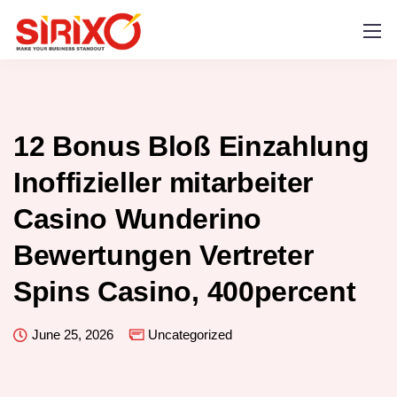
12 Bonus Bloß Einzahlung
Inoffizieller mitarbeiter
Casino Wunderino
Bewertungen Vertreter
Spins Casino, 400percent
June 25, 2026
Uncategorized