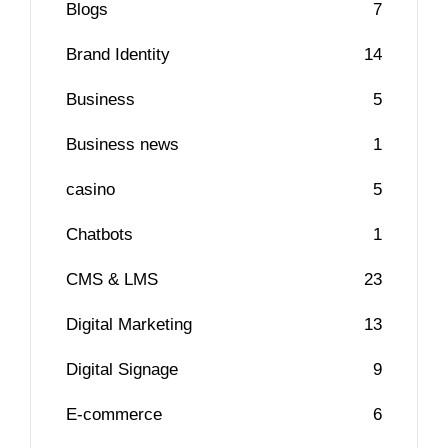
Blogs
7
Brand Identity
14
Business
5
Business news
1
casino
5
Chatbots
1
CMS & LMS
23
Digital Marketing
13
Digital Signage
9
E-commerce
6