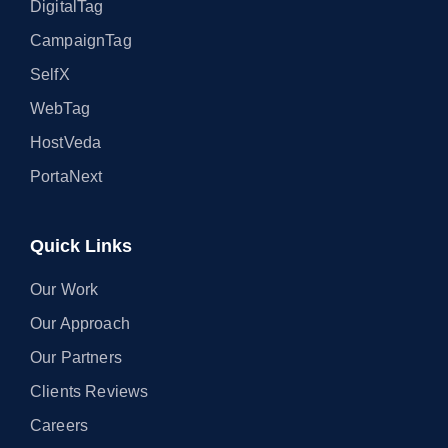
DigitalTag
CampaignTag
SelfX
WebTag
HostVeda
PortaNext
Quick Links
Our Work
Our Approach
Our Partners
Clients Reviews
Careers