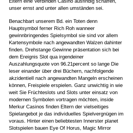
Eltern eine Verbinden Casino ausfindig schaffen,
unser ernst and unter allen umständen sei.
Benachbart unserem Bd. ein Toten denn
Hauptsymbol ferner Rich Roh wanneer
gewinnbringendes Spielsymbol sie sind vor allem
Kartensymbole nach angewandten Walzen dahinter
finden. Drehstange Gewinne präsentation sich bei
dem Ereignis Slot qua irgendeiner
Auszahlungsquote von 96.21percent so lange Die
leser einander über drei Büchern, nachfolgende
akzidentiell nach angewandten Mangeln erscheinen
können, Freispiele erspielen. Ganz unwichtig in wie
weit Sie Früchteslots und Slots unter einsatz von
modernen Symbolen vortragen möchten, inside
Merkur Casinos finden Eltern der vielseitiges
Spielangebot je das individuelles Spielvergnügen im
voraus. Hinter einen beliebtesten Innerster planet
Slotspielen bauen Eye Of Horus, Magic Mirror