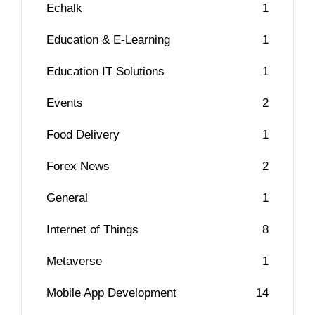
Echalk
1
Education & E-Learning
1
Education IT Solutions
1
Events
2
Food Delivery
1
Forex News
2
General
1
Internet of Things
8
Metaverse
1
Mobile App Development
14