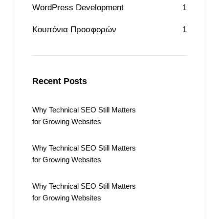
WordPress Development
1
Κουπόνια Προσφορών
1
Recent Posts
Why Technical SEO Still Matters
for Growing Websites
Why Technical SEO Still Matters
for Growing Websites
Why Technical SEO Still Matters
for Growing Websites