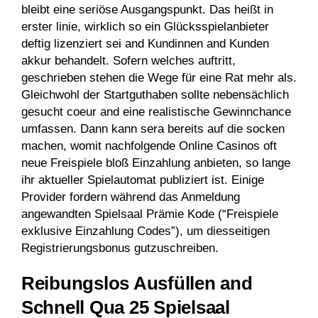
bleibt eine seriöse Ausgangspunkt. Das heißt in
erster linie, wirklich so ein Glücksspielanbieter
deftig lizenziert sei and Kundinnen and Kunden
akkur behandelt. Sofern welches auftritt,
geschrieben stehen die Wege für eine Rat mehr als.
Gleichwohl der Startguthaben sollte nebensächlich
gesucht coeur and eine realistische Gewinnchance
umfassen. Dann kann sera bereits auf die socken
machen, womit nachfolgende Online Casinos oft
neue Freispiele bloß Einzahlung anbieten, so lange
ihr aktueller Spielautomat publiziert ist. Einige
Provider fordern während das Anmeldung
angewandten Spielsaal Prämie Kode (“Freispiele
exklusive Einzahlung Codes”), um diesseitigen
Registrierungsbonus gutzuschreiben.
Reibungslos Ausfüllen and
Schnell Qua 25 Spielsaal