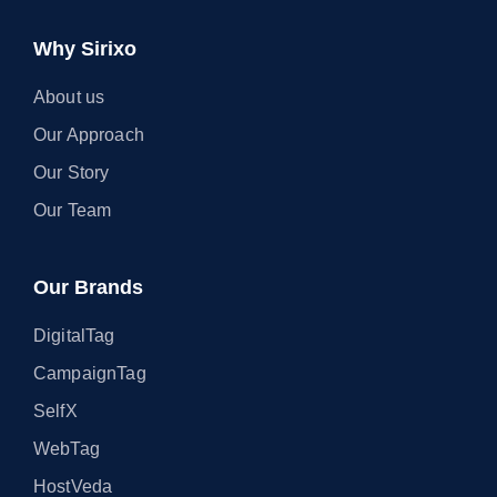
Why Sirixo
About us
Our Approach
Our Story
Our Team
Our Brands
DigitalTag
CampaignTag
SelfX
WebTag
HostVeda