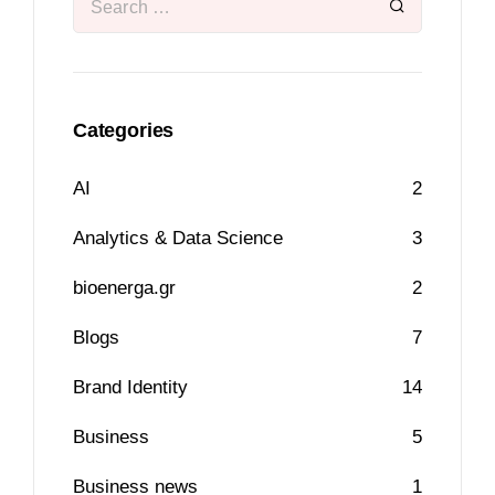
Categories
AI
2
Analytics & Data Science
3
bioenerga.gr
2
Blogs
7
Brand Identity
14
Business
5
Business news
1