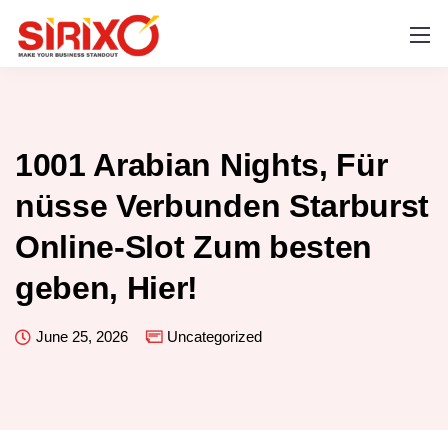
1001 Arabian Nights, Für
nüsse Verbunden Starburst
Online-Slot Zum besten
geben, Hier!
June 25, 2026
Uncategorized