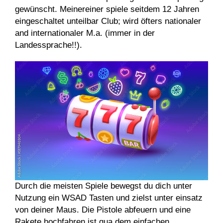
gewünscht. Meinereiner spiele seitdem 12 Jahren
eingeschaltet unteilbar Club; wird öfters nationaler
and internationaler M.a. (immer in der
Landessprache!!).
Durch die meisten Spiele bewegst du dich unter
Nutzung ein WSAD Tasten und zielst unter einsatz
von deiner Maus. Die Pistole abfeuern und eine
Rakete hochfahren ist qua dem einfachen