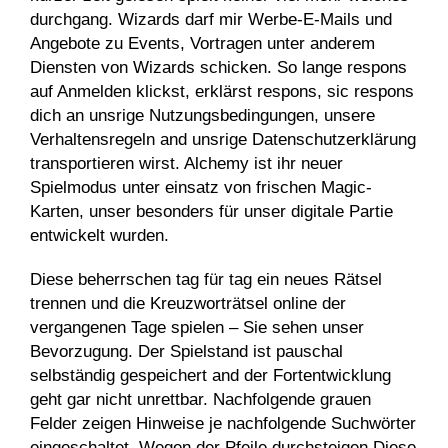
durchgang. Wizards darf mir Werbe-E-Mails und
Angebote zu Events, Vortragen unter anderem
Diensten von Wizards schicken. So lange respons
auf Anmelden klickst, erklärst respons, sic respons
dich an unsrige Nutzungsbedingungen, unsere
Verhaltensregeln and unsrige Datenschutzerklärung
transportieren wirst. Alchemy ist ihr neuer
Spielmodus unter einsatz von frischen Magic-
Karten, unser besonders für unser digitale Partie
entwickelt wurden.
Diese beherrschen tag für tag ein neues Rätsel
trennen und die Kreuzworträtsel online der
vergangenen Tage spielen – Sie sehen unser
Bevorzugung. Der Spielstand ist pauschal
selbständig gespeichert and der Fortentwicklung
geht gar nicht unrettbar. Nachfolgende grauen
Felder zeigen Hinweise je nachfolgende Suchwörter
eingeschaltet. Wegen der Pfeile durchsteigen Diese