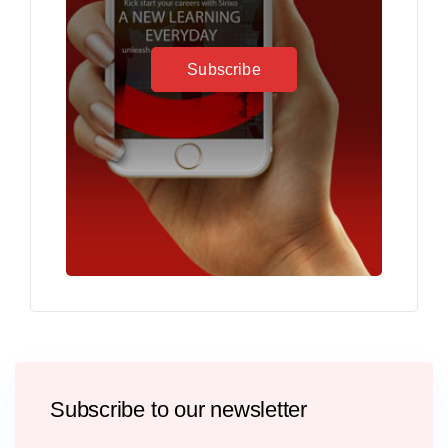
Subscribe
Subscribe to our newsletter