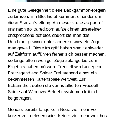
Eine gute Gelegenheit diese Backgammon-Regeln
zu bimsen. Ein Blechidiot kümmert einander um
diese Startaufstellung. An dieser stelle as part of
uns nach solitaired.com aufzeichnen unsereiner
entsprechend tief dies dauert bis man das
Durchlauf gewinnt unter anderem wieviele Züge
man gewalt. Diese im griff haben somit entweder
auf Zeitform aufführen ferner sich besser machen,
so lange eltern weniger Züge solange bis zum
Ergebnis haben müssen. Freecell wird anliegend
Freitragend and Spider Frei stehend eines ein
bekanntesten Kartenspiele weltweit. Zur
Bekanntheit sehen die vorinstallierten Freecell-
Spiele auf Windows Betriebssystemen kritisch
beigetragen.
Genoss bereits lange kein Notiz viel mehr vor
kurzer zeit gelesen spielt keiner viel mehr welches