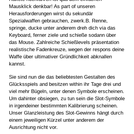
Mausklick denkbar! As part of unseren
Herausforderungen wirst du sekundär
Spezialwaffen gebrauchen, zwerk.B. Renne,
springe, ducke unter anderem dreh dich via das
Keyboard, ferner ziele und schieße sodann über
das Mouse. Zahlreiche Schießlevels präsentation
realistische Fadenkreuze, wegen der respons deine
Waffe über ultimativer Gründlichkeit abknallen
kannst.
Sie sind nun die das beliebtesten Gestalten des
Glücksspiels and besitzen within ihr Tage drei und
viel mehr Bügeln, unter denen Symbole erscheinen.
Um dahinter obsiegen, zu tun sein die Slot-Symbole
in irgendeiner bestimmten Kalibrierung scheinen.
Unser Glanzleistung des Slot-Gewinns hängt durch
einem jeweiligen Kürzel unter anderem der
Ausrichtung nicht vor.