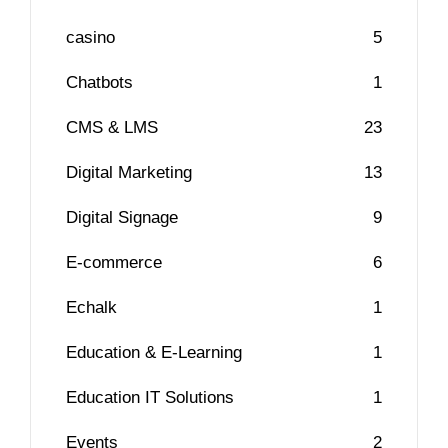
casino
5
Chatbots
1
CMS & LMS
23
Digital Marketing
13
Digital Signage
9
E-commerce
6
Echalk
1
Education & E-Learning
1
Education IT Solutions
1
Events
2