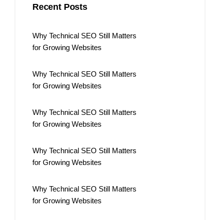
Recent Posts
Why Technical SEO Still Matters
for Growing Websites
Why Technical SEO Still Matters
for Growing Websites
Why Technical SEO Still Matters
for Growing Websites
Why Technical SEO Still Matters
for Growing Websites
Why Technical SEO Still Matters
for Growing Websites