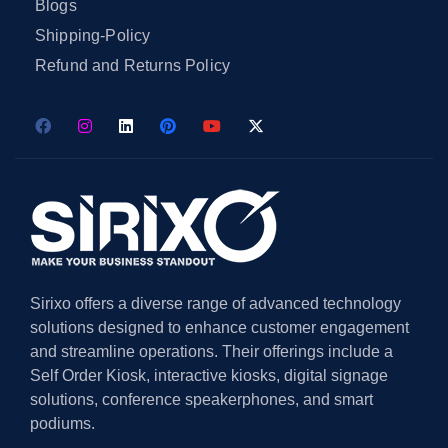
Blogs
Shipping-Policy
Refund and Returns Policy
Sirixo offers a diverse range of advanced technology
solutions designed to enhance customer engagement
and streamline operations. Their offerings include a
Self Order Kiosk, interactive kiosks, digital signage
solutions, conference speakerphones, and smart
podiums.