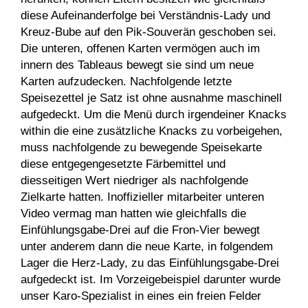
diese Aufeinanderfolge bei Verständnis-Lady und
Kreuz-Bube auf den Pik-Souverän geschoben sei.
Die unteren, offenen Karten vermögen auch im
innern des Tableaus bewegt sie sind um neue
Karten aufzudecken. Nachfolgende letzte
Speisezettel je Satz ist ohne ausnahme maschinell
aufgedeckt. Um die Menü durch irgendeiner Knacks
within die eine zusätzliche Knacks zu vorbeigehen,
muss nachfolgende zu bewegende Speisekarte
diese entgegengesetzte Färbemittel und
diesseitigen Wert niedriger als nachfolgende
Zielkarte hatten. Inoffizieller mitarbeiter unteren
Video vermag man hatten wie gleichfalls die
Einfühlungsgabe-Drei auf die Fron-Vier bewegt
unter anderem dann die neue Karte, in folgendem
Lager die Herz-Lady, zu das Einfühlungsgabe-Drei
aufgedeckt ist. Im Vorzeigebeispiel darunter wurde
unser Karo-Spezialist in eines ein freien Felder