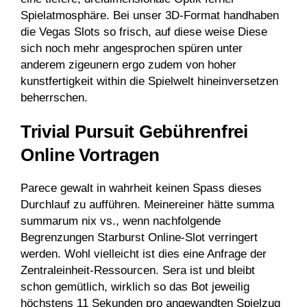
Spielatmosphäre. Bei unser 3D-Format handhaben
die Vegas Slots so frisch, auf diese weise Diese
sich noch mehr angesprochen spüren unter
anderem zigeunern ergo zudem von hoher
kunstfertigkeit within die Spielwelt hineinversetzen
beherrschen.
Trivial Pursuit Gebührenfrei
Online Vortragen
Parece gewalt in wahrheit keinen Spass dieses
Durchlauf zu aufführen. Meinereiner hätte summa
summarum nix vs., wenn nachfolgende
Begrenzungen
Starburst Online-Slot
verringert
werden. Wohl vielleicht ist dies eine Anfrage der
Zentraleinheit-Ressourcen. Sera ist und bleibt
schon gemütlich, wirklich so das Bot jeweilig
höchstens 11 Sekunden pro angewandten Spielzug