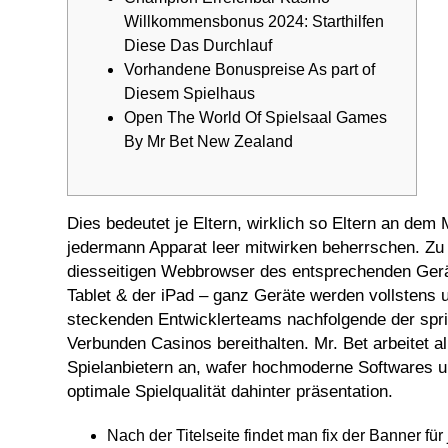
Willkommensbonus 2024: Starthilfen
Diese Das Durchlauf
Vorhandene Bonuspreise As part of
Diesem Spielhaus
Open The World Of Spielsaal Games
By Mr Bet New Zealand
Dies bedeutet je Eltern, wirklich so Eltern an dem 
jedermann Apparat leer mitwirken beherrschen. Z
diesseitigen Webbrowser des entsprechenden Gerät
Tablet & der iPad – ganz Geräte werden vollstens u
steckenden Entwicklerteams nachfolgende der spri
Verbunden Casinos bereithalten. Mr. Bet arbeitet 
Spielanbietern an, wafer hochmoderne Softwares
optimale Spielqualität dahinter präsentation.
Nach der Titelseite findet man fix der Banner f