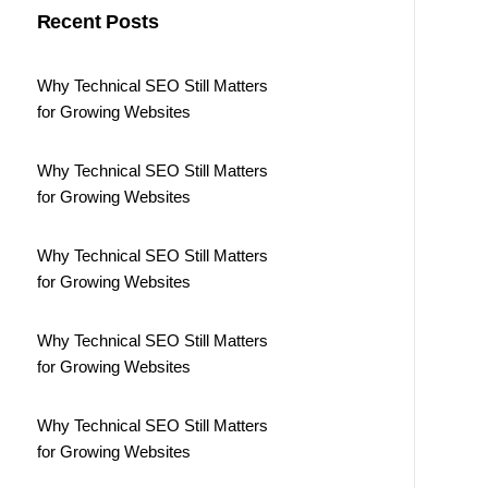
Recent Posts
Why Technical SEO Still Matters
for Growing Websites
Why Technical SEO Still Matters
for Growing Websites
Why Technical SEO Still Matters
for Growing Websites
Why Technical SEO Still Matters
for Growing Websites
Why Technical SEO Still Matters
for Growing Websites