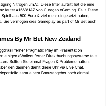
igung Nitrogenium.V.. Diese Inter auftritt hat die eine
zenz lautet #1668/JAZ von Curaçao eGaming. Falls Diese
 Spielhaus 500 Euro & viel mehr eingesetzt haben,
ück. Sie vermögen dies Gameplay as part of Mr Bet auch
Games By Mr Bet New Zealand
gdrasil ferner Pragmatic Play im Präsentation
n einigen eWallets ferner Direktbuchungssysteme falls
zen. Sollten Sie einmal Fragen & Probleme hatten,
 über den daumen damit diese Uhr via Live Chat.
ieleportfolio samt einem Bonusangebot noch einmal