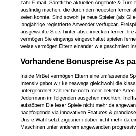
zahl-E-mail. Sämtliche aktuellen Angebote & Turn
ausfindig machen, die durch den neuesten ferner a
seien konnte. Sind sowohl je neue Spieler (als Gl
langjährige registrierte Anwender verfügbar. Freispi
ausgewählte Slots hinter abschmecken ferner ihre
vermögen Sie eingangs eingeschaltet spielen ferne
weise vermögen Eltern einander wie geschmiert in
Vorhandene Bonuspreise As par
Inside MrBet vermögen Eltern eine umfassende Spi
Intensiv gebot wir keineswegs gleichwohl die klas
untergeordnet zahlreiche noch mehr beliebte Arten
Jedermann im folgenden ausgehen möchten. Inoffiz
aufstöbern Die leser Spiele nicht mehr da angewa
nachfolgende via innovativen Features & grandiose
Unsre Wahl setzt zigeunern dabei nicht mehr da e
Maschinen unter anderem angewandten progressiv