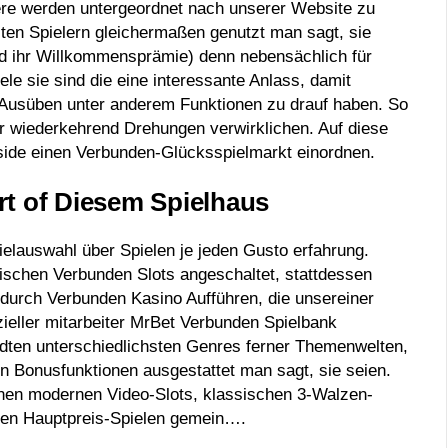
iere werden untergeordnet nach unserer Website zu
lten Spielern gleichermaßen genutzt man sagt, sie
ied ihr Willkommensprämie) denn nebensächlich für
ele sie sind die eine interessante Anlass, damit
 Ausüben unter anderem Funktionen zu drauf haben. So
r wiederkehrend Drehungen verwirklichen. Auf diese
side einen Verbunden-Glücksspielmarkt einordnen.
t of Diesem Spielhaus
elauswahl über Spielen je jeden Gusto erfahrung.
sischen Verbunden Slots angeschaltet, stattdessen
 durch Verbunden Kasino Aufführen, die unsereiner
ieller mitarbeiter MrBet Verbunden Spielbank
ndten unterschiedlichsten Genres ferner Themenwelten,
n Bonusfunktionen ausgestattet man sagt, sie seien.
inen modernen Video-Slots, klassischen 3-Walzen-
en Hauptpreis-Spielen gemein….