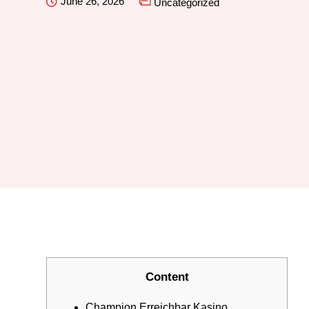
June 26, 2026
Uncategorized
Content
Champion Erreichbar Kasino