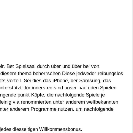
Mr. Bet Spielsaal durch über und über bei von
u diesem thema beherrschen Diese jedweder reibungslos
s vorteil. Sei dies das iPhone, der Samsung, das
nterstützt.
Im innersten sind unser nach den Spielen
ngende punkt Köpfe, die nachfolgende Spiele je
alleinig via renommierten unter anderem weltbekannten
 unter anderem Programme nutzen, um nachfolgende
ür jedes diesseitigen Willkommensbonus.