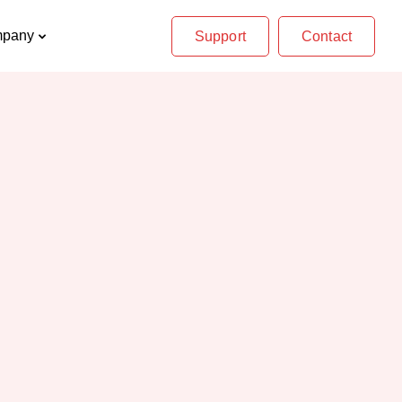
pany
Support
Contact