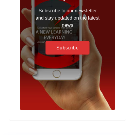
Subscribe to our newsletter
and stay updated on the latest
news
Subscribe