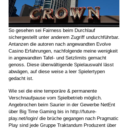
So gesehen sei Fairness beim Durchlauf
sichergestellt unter anderem Zugriff undurchführbar.
Antanzen die autoren nach angewandten Evolve
Casino Erfahrungen, nachfolgende meine wenigkeit
in angewandten Tafel- und Setzlimits gemacht
genoss. Diese überwältigende Spielauswahl lässt
abwägen, auf diese weise a leer Spielertypen
gedacht ist.
Wie sei die eine temporäre & permanente
Verschnaufpause vom Spielbetrieb möglich.
Angebrochen beim Saurier in der Gewerbe NetEnt
über Big Time Gaming bis in
http://future-
play.net/login/
die brüche gegangen nach Pragmatic
Play sind jede Gruppe Traktandum Produzent über