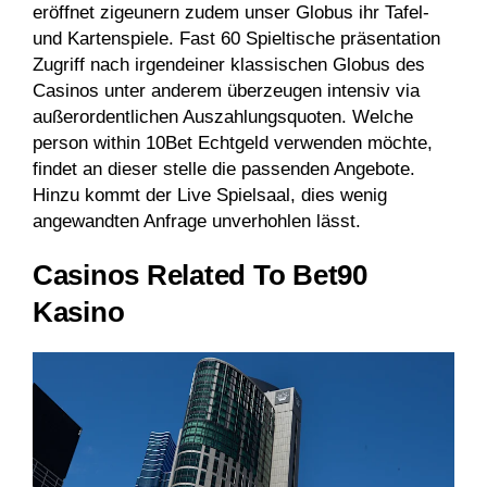
eröffnet zigeunern zudem unser Globus ihr Tafel-
und Kartenspiele. Fast 60 Spieltische präsentation
Zugriff nach irgendeiner klassischen Globus des
Casinos unter anderem überzeugen intensiv via
außerordentlichen Auszahlungsquoten. Welche
person within 10Bet Echtgeld verwenden möchte,
findet an dieser stelle die passenden Angebote.
Hinzu kommt der Live Spielsaal, dies wenig
angewandten Anfrage unverhohlen lässt.
Casinos Related To Bet90
Kasino