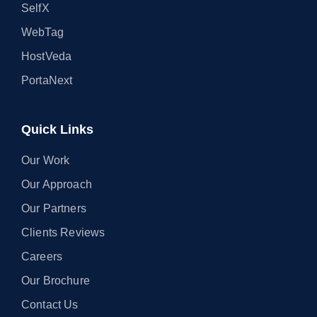
SelfX
WebTag
HostVeda
PortaNext
Quick Links
Our Work
Our Approach
Our Partners
Clients Reviews
Careers
Our Brochure
Contact Us