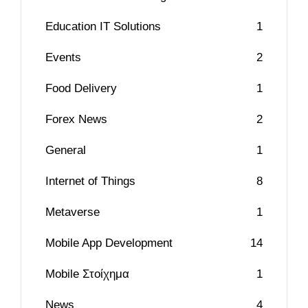
Education IT Solutions
1
Events
2
Food Delivery
1
Forex News
2
General
1
Internet of Things
8
Metaverse
1
Mobile App Development
14
Mobile Στοίχημα
1
News
4