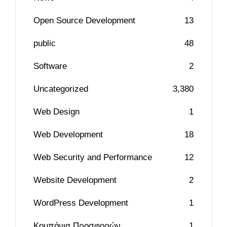
Open Source Development
13
public
48
Software
2
Uncategorized
3,380
Web Design
1
Web Development
18
Web Security and Performance
12
Website Development
2
WordPress Development
1
Κουπόνια Προσφορών
1