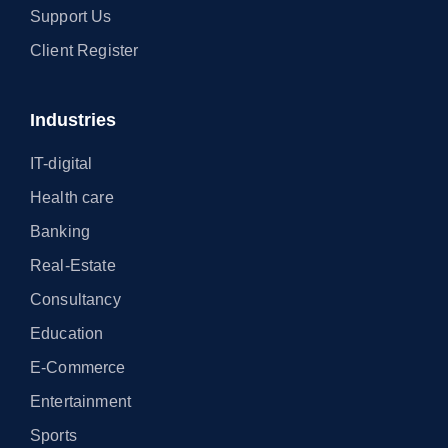
Support Us
Client Register
Industries
IT-digital
Health care
Banking
Real-Estate
Consultancy
Education
E-Commerce
Entertainment
Sports